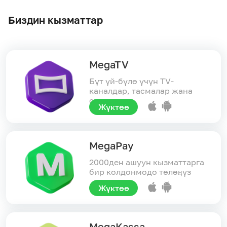
Биздин кызматтар
MegaTV
Бүт үй-бүлө үчүн TV-
каналдар, тасмалар жана
сериалдар
Жүктөө
MegaPay
2000ден ашуун кызматтарга
бир колдонмодо төлөӊүз
Жүктөө
MegaKassa