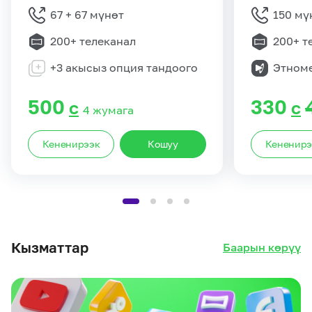
67 + 67 мүнөт
150 мү
200+ телеканал
200+ т
+3 акысыз опция тандоого
Этном
500
330
с
с
4 жумага
Кененирээк
Кошуу
Кененирэ
Кызматтар
Баарын көрүү