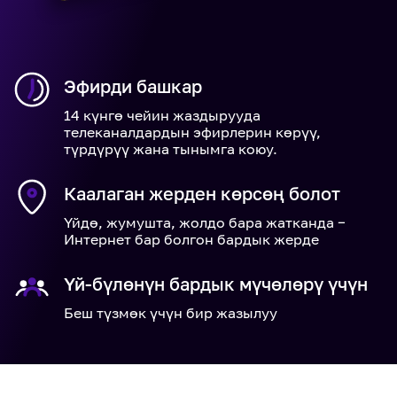
Эфирди башкар
14 күнгө чейин жаздырууда
телеканалдардын эфирлерин көрүү,
түрдүрүү жана тынымга коюу.
Каалаган жерден көрсөң болот
Үйдө, жумушта, жолдо бара жатканда −
Интернет бар болгон бардык жерде
Үй-бүлөнүн бардык мүчөлөрү үчүн
Беш түзмөк үчүн бир жазылуу