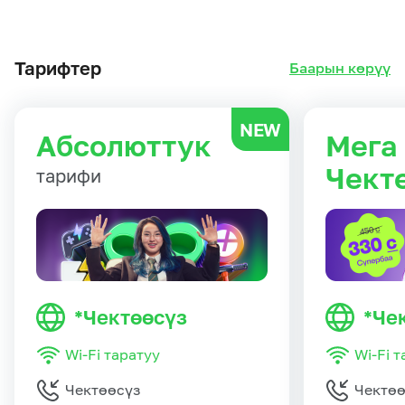
Тарифтер
Баарын көрүү
NEW
Абсолюттук
Мега
Чект
тарифи
*Чектөөсүз
*Че
Wi-Fi таратуу
Wi-Fi 
Чектөөсүз
Чектөө