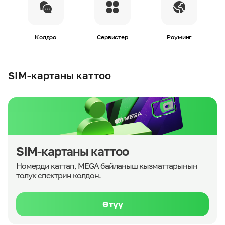
Колдоо
Сервистер
Роуминг
SIM-картаны каттоо
SIM-картаны каттоо
Номерди каттап, MEGA байланыш кызматтарынын
толук спектрин колдон.
Өтүү