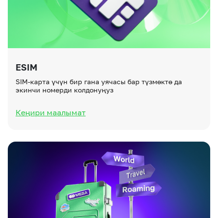
ESIM
SIM-карта үчүн бир гана уячасы бар түзмөктө да
экинчи номерди колдонуңуз
Кеңири маалымат