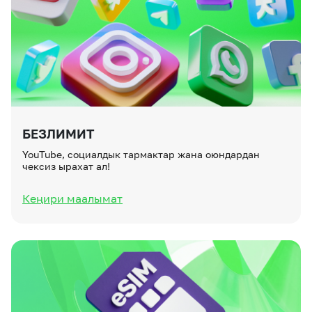
БЕЗЛИМИТ
YouTube, социалдык тармактар ​​жана оюндардан
чексиз ырахат ал!
Кеңири маалымат