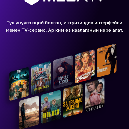
Түшүнүүгө оңой болгон, интуитивдик интерфейси
менен ТV-сервис. Ар ким өз каалаганын көрө алат.