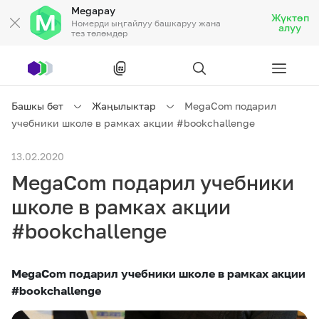
Megapay
Жүктөп
Номерди ыңгайлуу башкаруу жана
алуу
тез төлөмдөр
Рус
/
Кырг
Башкы бет
Жаңылыктар
MegaCom подарил
учебники школе в рамках акции #bookchallenge
Жеке кардарларга
13.02.2020
MegaCom подарил учебники
Жеке кардарларга
Байланыш
школе в рамках акции
Ишкердик үчүн
#bookchallenge
Тарифтер
Акциялар
Роуминг
MegaCom
подарил учебники школе в рамках акции
#bookchallenge