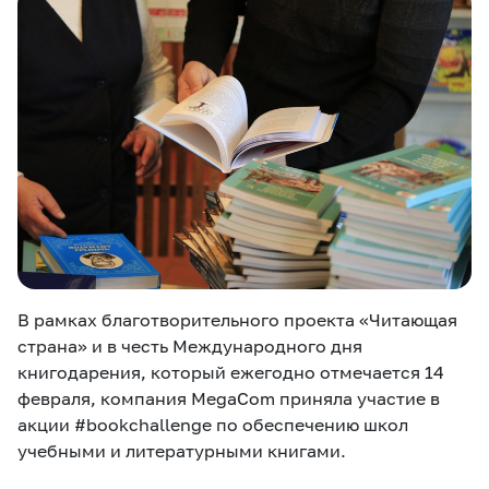
eSIM
M2M
Кызматтар
Компания
Кызматтар
Көңүл ачуучу
Соц. тармактар
Кызмат көрсөтүүлөр
Биз жөнүндө
Жаңылыктар
MEGAда иште
Чалуулар жана
Номерди тандоо
SIM жеткирүү
SMS
В рамках благотворительного проекта «Читающая
страна» и в честь Международного дня
Офис картасы
MegaTV
MegaPay
MegaKassa
книгодарения, который ежегодно отмечается 14
Өнөктөштөргө
жана каптоо
февраля, компания MegaCom приняла участие в
акции #bookchallenge по обеспечению школ
учебными и литературными книгами.