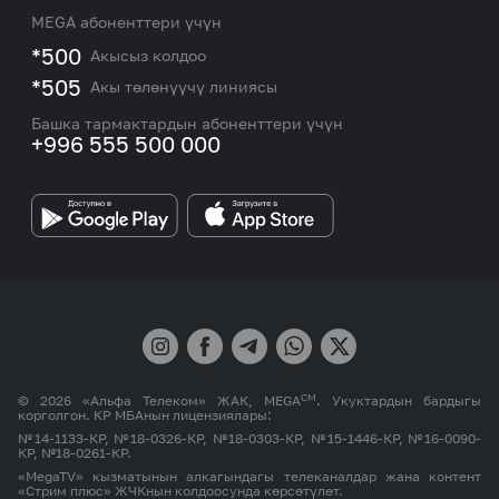
Кызматтар
Жаңылыктар
MEGA абоненттери үчүн
eSIM
M2M
*500
Акысыз колдоо
Тармакты камтуу картасы жана тейлөө борборлору
Номерди тандоо
*505
Акы төлөнүүчү линиясы
Корпоративдик жана VIP кардарлар менен иштөө
MEGAда иште
боюнча бөлүмдүн кызматкерлеринин байланыш
Башка тармактардын абоненттери үчүн
маалыматтары.
+996 555 500 000
Өнөктөштөргө
MEGA бренди
СМ
© 2026 «Альфа Телеком» ЖАК, MEGA
. Укуктардын бардыгы
корголгон. КР МБАнын лицензиялары:
№14-1133-КР, №18-0326-КР, №18-0303-КР, №15-1446-КР, №16-0090-
КР, №18-0261-КР.
«MegaTV» кызматынын алкагындагы телеканалдар жана контент
«Стрим плюс» ЖЧКнын колдоосунда көрсөтүлөт.