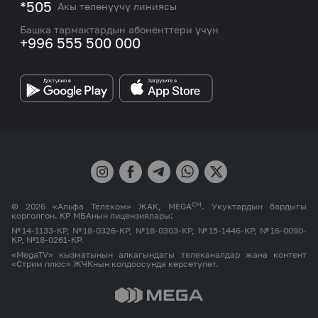
Номерди тандоо
*505
Акы төлөнүүчү линиясы
Корпоративдик жана VIP кардарлар менен иштөө
MEGAда иште
боюнча бөлүмдүн кызматкерлеринин байланыш
Башка тармактардын абоненттери үчүн
маалыматтары.
+996 555 500 000
Өнөктөштөргө
MEGA бренди
СМ
© 2026 «Альфа Телеком» ЖАК, MEGA
. Укуктардын бардыгы
корголгон. КР МБАнын лицензиялары:
№14-1133-КР, №18-0326-КР, №18-0303-КР, №15-1446-КР, №16-0090-
КР, №18-0261-КР.
«MegaTV» кызматынын алкагындагы телеканалдар жана контент
«Стрим плюс» ЖЧКнын колдоосунда көрсөтүлөт.