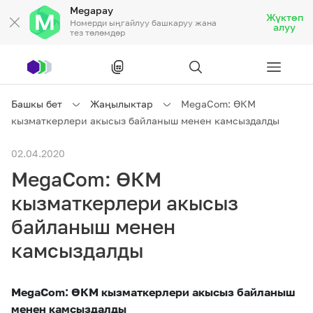
Megapay
Жүктөп
Номерди ыңгайлуу башкаруу жана
алуу
тез төлөмдөр
Рус
/
Кырг
Башкы бет
Жаңылыктар
MegaCom: ӨКМ
кызматкерлери акысыз байланыш менен камсыздалды
Жеке кардарларга
02.04.2020
MegaCom: ӨКМ
Жеке кардарларга
Байланыш
кызматкерлери акысыз
Ишкердик үчүн
байланыш менен
камсыздалды
Тарифтер
Акциялар
Роуминг
MegaCom: ӨКМ кызматкерлери акысыз байланыш
менен камсыздалды