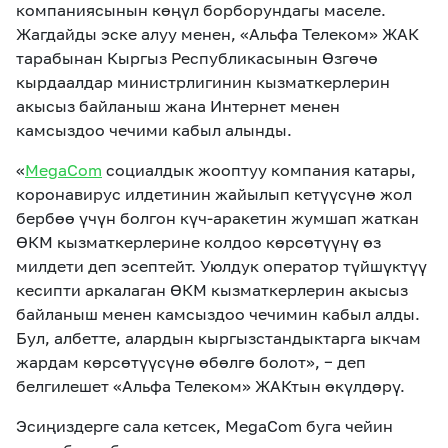
компаниясынын көңүл борборундагы маселе.
Жагдайды эске алуу менен, «Альфа Телеком» ЖАК
тарабынан Кыргыз Республикасынын Өзгөчө
кырдаалдар министрлигинин кызматкерлерин
акысыз байланыш жана Интернет менен
камсыздоо чечими кабыл алынды.
«
MegaCom
социалдык жооптуу компания катары,
коронавирус илдетинин жайылып кетүүсүнө жол
бербөө үчүн болгон күч-аракетин жумшап жаткан
ӨКМ кызматкерлерине колдоо көрсөтүүнү өз
милдети деп эсептейт. Уюлдук оператор түйшүктүү
кесипти аркалаган ӨКМ кызматкерлерин акысыз
байланыш менен камсыздоо чечимин кабыл алды.
Бул, албетте, алардын кыргызстандыктарга ыкчам
жардам көрсөтүүсүнө өбөлгө болот», − деп
белгилешет «Альфа Телеком» ЖАКтын өкүлдөрү.
Эсиңиздерге сала кетсек, MegaCom буга чейин