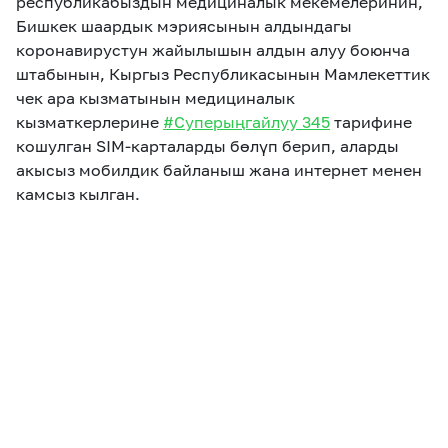
республикабыздын медициналык мекемелеринин,
Бишкек шаардык мэриясынын алдындагы
коронавирустун жайылышын алдын алуу боюнча
штабынын, Кыргыз Республикасынын Мамлекеттик
чек ара кызматынын медициналык
кызматкерлерине
#Суперыңгайлуу 345
тарифине
кошулган SIM-карталарды бөлүп берип, аларды
акысыз мобилдик байланыш жана интернет менен
камсыз кылган.