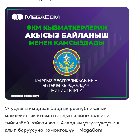
eSIM
M2M
Кызматтар
Компания
Кызматтар
Көңүл ачуучу
Соц. тармактар
Кызмат көрсөтүүлөр
Биз жөнүндө
Жаңылыктар
MEGAда иште
Чалуулар жана
Номерди тандоо
SIM жеткирүү
SMS
Офис картасы
MegaTV
MegaPay
MegaKassa
Өнөктөштөргө
жана каптоо
Учурдагы кырдаал бардык республикалык
мамлекеттик кызматтардын ишине таасирин
тийгизбей койгон жок. Алардын үзгүлтүксүз иш
алып баруусунө көмөктөшүү − MegaCom