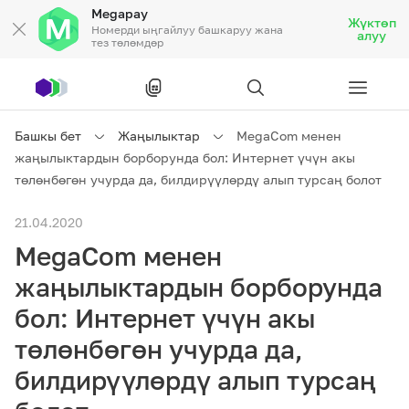
Megapay
Жүктөп
Номерди ыңгайлуу башкаруу жана
алуу
тез төлөмдөр
Рус
/
Кырг
Башкы бет
Жаңылыктар
MegaCom менен
жаңылыктардын борборунда бол: Интернет үчүн акы
Жеке кардарларга
төлөнбөгөн учурда да, билдирүүлөрдү алып турсаң болот
21.04.2020
Жеке кардарларга
Байланыш
MegaCom менен
Ишкердик үчүн
жаңылыктардын борборунда
бол: Интернет үчүн акы
Тарифтер
Акциялар
Роуминг
төлөнбөгөн учурда да,
билдирүүлөрдү алып турсаң