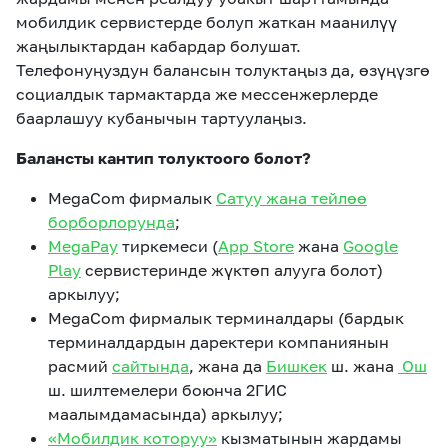
мобилдик сервистерде болуп жаткан маанилүү
жаңылыктардан кабардар болушат.
Телефонуңуздун балансын толуктаңыз да, өзүңүзгө
социалдык тармактарда же мессенжерлерде
баарлашуу кубанычын тартуулаңыз.
Баланс
ты кантип толуктоого болот?
MegaCom фирмалык
Сатуу жана тейлөө
борборлорунда
;
MegaPay
тиркемеси (
App Store
жана
Google
Play
сервистеринде жүктөп алууга болот)
аркылуу;
MegaCom фирмалык терминалдары (бардык
терминалдардын даректери компаниянын
расмий
сайтында
, жана да
Бишкек
ш. жана
Ош
ш. шилтемелери боюнча 2ГИС
маалымдамасында) аркылуу;
«Мобилдик которуу»
кызматынын жардамы