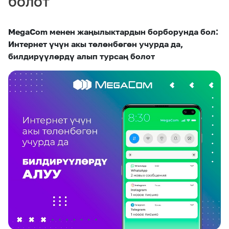
болот
eSIM
M2M
MegaCom менен жаңылыктардын борборунда бол:
Кызматтар
Интернет үчүн акы төлөнбөгөн учурда да,
билдирүүлөрдү алып турсаң болот
Компания
Кызматтар
Көңүл ачуучу
Соц. тармактар
Кызмат көрсөтүүлөр
Биз жөнүндө
Жаңылыктар
MEGAда иште
Чалуулар жана
Номерди тандоо
SIM жеткирүү
SMS
Офис картасы
MegaTV
MegaPay
MegaKassa
Өнөктөштөргө
жана каптоо