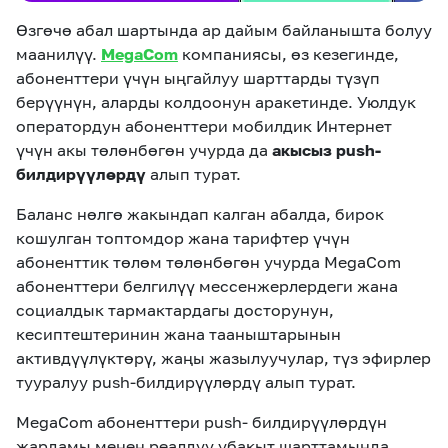
Өзгөчө абал шартында ар дайым байланышта болуу
маанилүү.
MegaCom
компаниясы, өз кезегинде,
абоненттери үчүн ыңгайлуу шарттарды түзүп
берүүнүн, аларды колдоонун аракетинде. Уюлдук
оператордун абоненттери мобилдик Интернет
үчүн акы төлөнбөгөн учурда да
акысыз
push-
билдирүүлөрдү
алып турат.
Баланс нөлгө жакындап калган абалда, бирок
кошулган топтомдор жана тарифтер үчүн
абоненттик төлөм төлөнбөгөн учурда MegaCom
абоненттери белгилүү мессенжерлердеги жана
социалдык тармактардагы досторунун,
кесиптештеринин жана тааныштарынын
активдүүлүктөрү, жаңы жазылуучулар, түз эфирлер
тууралуу push-билдирүүлөрдү алып турат.
MegaCom абоненттери рush- билдирүүлөрдүн
жардамы менен реалдуу убакыт шарттамында