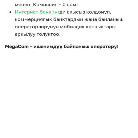
менен. Комиссия – 0 сом!
Интернет-банкинг
ди акысыз колдонуп,
коммерциялык банктардын жана байланыш
операторлорунун мобилдик капчыктары
аркылуу толуктоо.
MegaCom –
ишенимдүү байланыш оператору!