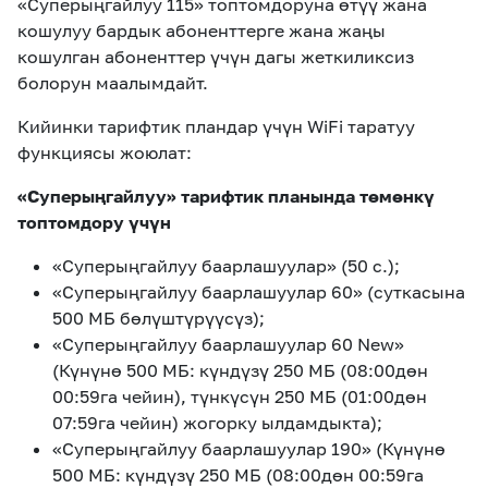
«Суперыңгайлуу 115» топтомдоруна өтүү жана
eSIM
M2M
кошулуу бардык абоненттерге жана жаңы
кошулган абоненттер үчүн дагы жеткиликсиз
болорун маалымдайт.
Кызматтар
Кийинки тарифтик пландар үчүн WiFi таратуу
функциясы жоюлат:
Компания
«Суперыңгайлуу» тарифтик планында төмөнкү
Кызматтар
Көңүл ачуучу
Соц. тармактар
топтомдору үчүн
Кызмат көрсөтүүлөр
«Суперыңгайлуу баарлашуулар» (50 с.);
Биз жөнүндө
Жаңылыктар
MEGAда иште
«Суперыңгайлуу баарлашуулар 60» (суткасына
Чалуулар жана
Номерди тандоо
SIM жеткирүү
SMS
500 МБ бөлүштүрүүсүз);
«Суперыңгайлуу баарлашуулар 60 New»
Офис картасы
MegaTV
(Күнүнө 500 МБ: күндүзү 250 МБ (08:00дөн
MegaPay
MegaKassa
Өнөктөштөргө
жана каптоо
00:59га чейин), түнкүсүн 250 МБ (01:00дөн
07:59га чейин) жогорку ылдамдыкта);
«Суперыңгайлуу баарлашуулар 190» (Күнүнө
500 МБ: күндүзү 250 МБ (08:00дөн 00:59га