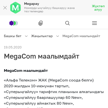
Megapay
Жүктөп
Номерди ыңгайлуу башкаруу жана
алуу
тез төлөмдөр
Рус
/
Кырг
Башкы бет
Жаңылыктар
MegaCom маалымдайт
Жеке кардарларга
19.05.2020
MegaCom маалымдайт
Жеке кардарларга
Байланыш
MegaCom маалымдайт
Ишкердик үчүн
«Альфа Телеком» ЖАК (MegaCom соода белги)
2020-жылдын 10-июнунан тартып,
Тарифтер
Акциялар
Роуминг
«Суперыңгайлуу» тарифтик планынын алкагындагы
«Суперыңгайлуу баарлашуулар 60 New»,
«Суперыңгайлуу аймактык 80 New»,