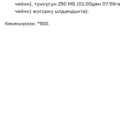
чейин), түнкүсүн 250 МБ (01:00дөн 07:59га
чейин) жогорку ылдамдыкта).
Кененирээк: *500.