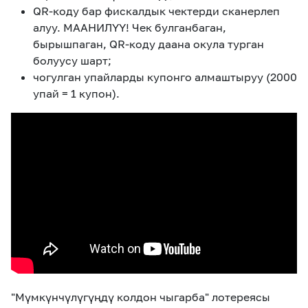
QR-коду бар фискалдык чектерди сканерлеп
алуу. МААНИЛҮҮ! Чек булганбаган,
бырышпаган, QR-коду даана окула турган
болуусу шарт;
чогулган упайларды купонго алмаштыруу (2000
упай = 1 купон).
"Мүмкүнчүлүгүңдү колдон чыгарба" лотереясы