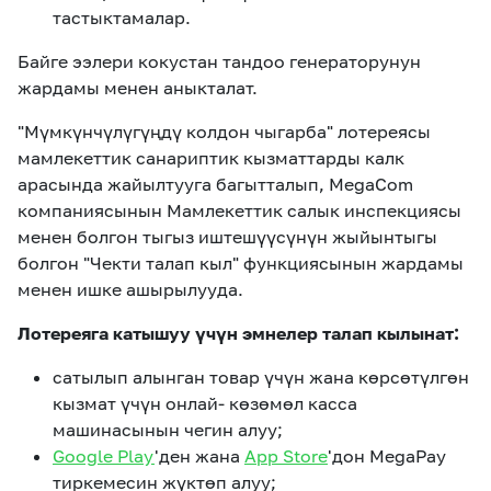
тастыктамалар.
Байге ээлери кокустан тандоо генераторунун
жардамы менен аныкталат.
"Мүмкүнчүлүгүңдү колдон чыгарба" лотереясы
мамлекеттик санариптик кызматтарды калк
арасында жайылтууга багытталып, MegaCom
компаниясынын Мамлекеттик салык инспекциясы
менен болгон тыгыз иштешүүсүнүн жыйынтыгы
болгон "Чекти талап кыл" функциясынын жардамы
менен ишке ашырылууда.
Лотереяга катышуу үчүн эмнелер талап кылынат:
сатылып алынган товар үчүн жана көрсөтүлгөн
кызмат үчүн онлай- көзөмөл касса
машинасынын чегин алуу;
Google Play
'ден жана
App Store
'дон MegaPay
тиркемесин жүктөп алуу;