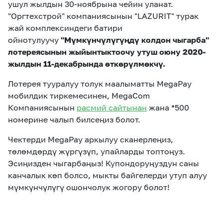
ушул жылдын 30-ноябрына чейин уланат.
"Оргтехстрой" компаниясынын "LAZURIT" турак
жай комплексиндеги батири
ойнотулуучу
"Мүмкүнчүлүгүңдү колдон чыгарба"
лотереясынын жыйынтыктоочу утуш оюну 2020-
жылдын 11-декабрында өткөрүлмөкчү.
Лотерея тууралуу толук маалыматты MegaPay
мобилдик тиркемесинен, MegaCom
Компаниясынын
расмий сайтынан
жана *500
номерине чалып билсеңиз болот.
Чектерди MegaPay аркылуу сканерлеңиз,
төлөмдөрдү жүргүзүп, упайларды топтоңуз.
Эсиңизден чыгарбаңыз! Купондоруңуздун саны
канчалык көп болсо, мыкты байгелерди утуп алуу
мүмкүнчүлүгү ошончолук жогору болот!