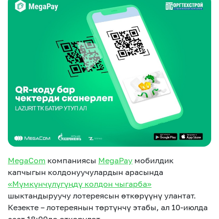
eSIM
M2M
Кызматтар
Компания
Кызматтар
Көңүл ачуучу
Соц. тармактар
Кызмат көрсөтүүлөр
Биз жөнүндө
Жаңылыктар
MEGAда иште
Чалуулар жана
Номерди тандоо
SIM жеткирүү
SMS
MegaCom
компаниясы
MegaPay
мобилдик
Офис картасы
MegaTV
MegaPay
MegaKassa
Өнөктөштөргө
жана каптоо
капчыгын колдонуучулардын арасында
«Мүмкүнчүлүгүңдү колдон чыгарба»
шыктандыруучу лотереясын өткөрүүнү улантат.
Кезекте – лотереянын төртүнчү этабы, ал 10-июлда