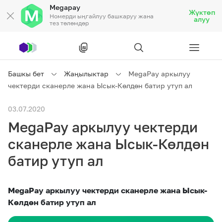
Megapay
Жүктөп
Номерди ыңгайлуу башкаруу жана
алуу
тез төлөмдөр
Рус
/
Кырг
Башкы бет
Жаңылыктар
MegaPay аркылуу
чектерди сканерле жана Ысык-Көлдөн батир утуп ал
Жеке кардарларга
03.07.2020
MegaPay аркылуу чектерди
Жеке кардарларга
Байланыш
сканерле жана Ысык-Көлдөн
Ишкердик үчүн
батир утуп ал
Тарифтер
Акциялар
Роуминг
MegaPay аркылуу чектерди сканерле жана Ысык-
Көлдөн батир утуп ал