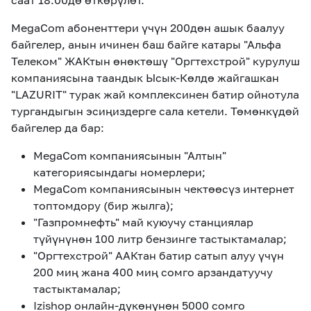
саат 18:00дө өткөрүлөт.
MegaCom абоненттери үчүн 200дөн ашык баалуу
байгелер, анын ичинен баш байге катары "Альфа
Телеком" ЖАКтын өнөктөшү "Оргтехстрой" курулуш
компаниясына таандык Ысык-Көлдө жайгашкан
"LAZURIT" турак жай комплексинен батир ойнотула
тургандыгын эсиңиздерге сала кетели. Төмөнкүдөй
байгелер да бар:
MegaCom компаниясынын "Алтын"
категориясындагы номерлери;
MegaCom компаниясынын чектөөсүз интернет
топтомдору (бир жылга);
"Газпромнефть" май куюучу станциялар
түйүнүнөн 100 литр бензинге тастыктамалар;
"Оргтехстрой" ААКтан батир сатып алуу үчүн
200 миң жана 400 миң сомго арзандатуучу
тастыктамалар;
Izishop онлайн-дүкөнүнөн 5000 сомго