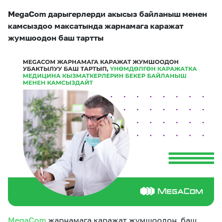
eSIM
M2M
MegaCom дарыгерлерди акысыз байланыш менен
камсыздоо максатында жарнамага каражат
жумшоодон баш тартты
Кызматтар
Компания
Кызматтар
Көңүл ачуучу
Соц. тармактар
Кызмат көрсөтүүлөр
Биз жөнүндө
Жаңылыктар
MEGAда иште
Чалуулар жана
Номерди тандоо
SIM жеткирүү
SMS
Офис картасы
MegaTV
MegaPay
MegaKassa
Өнөктөштөргө
жана каптоо
МegaCom
жарнамага каражат жумшоодон баш