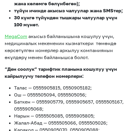
жана көлөмгө бөлүнбөгөн);
түйүн ичинде акысыз чалуулар жана SMSтер;
30 күнгө түйүндөн тышкары чалуулар үчүн
100 мүнөт.
MegaCom
акысыз байланышына кошулуу үчүн,
медициналык мекеменин кызматкери төмөндө
көрсөтүлгөн номерлер аркылуу компаниянын
өкүлдөрү менен байланышса болот.
“Ден соолук” тарифтик планына кошулуу үчүн
кайрылуучу телефон номерлери:
Талас — 0555905815, 0550905182;
Ош — 0555505094, 0555505056;
Баткен — 0555905779, 0555905657, 0555505167,
0555905068;
Нарын — 0555505085, 0555905805;
Жалал-Абад — 0555505066, 0555505026;
Каракол — 0550905070, 0550905088;