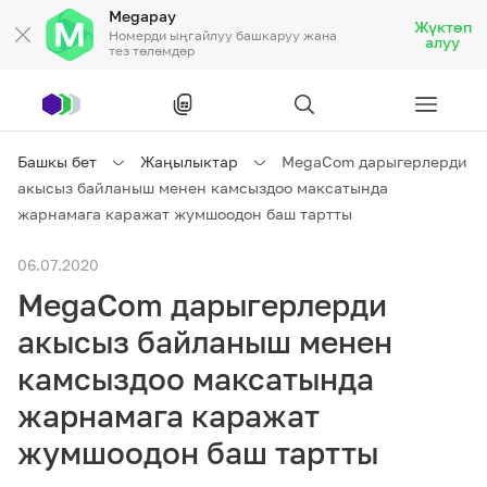
Megapay
Жүктөп
Номерди ыңгайлуу башкаруу жана
алуу
тез төлөмдөр
Рус
/
Кырг
Башкы бет
Жаңылыктар
MegaCom дарыгерлерди
акысыз байланыш менен камсыздоо максатында
Жеке кардарларга
жарнамага каражат жумшоодон баш тартты
06.07.2020
Жеке кардарларга
Байланыш
MegaCom дарыгерлерди
Ишкердик үчүн
акысыз байланыш менен
камсыздоо максатында
Тарифтер
Акциялар
Роуминг
жарнамага каражат
жумшоодон баш тартты