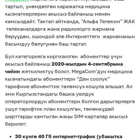
тартып, үнөмдөлгөн каражатка медицина
кызматкерлерин акысыз байланыш менен
камсыздайт. Тактап айтканда, "Альфа Телеком" ЖАК
телеканалдарга жана радиолорго жарнама
берүүдөн, ошондой эле Интернеттеги жарнаманын
басымдуу бөлүгүнөн баш тартат.
Бул категорияга киргизилген абоненттер үчүн
акысыз байланыш
2020-жылдын 4-сентябрына
чейин
жеткиликтүү болот. MegaCom’дун медицина
кызматындагы абоненттери “Ден соолук”
тарифине абоненттик төлөмсүз кошула алышат. Ал
эми Кыргызстандагы башка уюлдук
операторлордун абоненттери болгон дарыгерлерге
ушул тарифтик план кошулган, төмөнкүдөй
шарттарды камтыган жаңы SIM-карталар акысыз
берилет:
30 күнгө 40 Гб интернет-трафик (убакытка