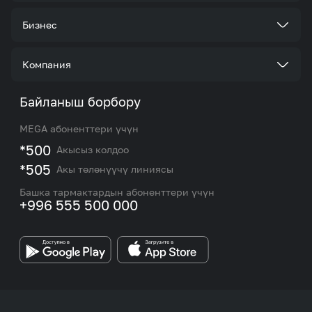
Тарифтер
Бизнес
Кызматтар
Корпоративдик кардар болуңуз
Компания
Акциялар жана сунуштар
Тарифтер
Биз жөнүндө
Байланыш борбору
Роуминг жана эл аралык чалуулар
Кызматтар
Жаңылыктар
MEGA абоненттери үчүн
eSIM
M2M
*500
Акысыз колдоо
Тармакты камтуу картасы жана тейлөө борборлору
Номерди тандоо
*505
Акы төлөнүүчү линиясы
Корпоративдик жана VIP кардарлар менен иштөө
MEGAда иште
боюнча бөлүмдүн кызматкерлеринин байланыш
Башка тармактардын абоненттери үчүн
маалыматтары.
+996 555 500 000
Өнөктөштөргө
MEGA бренди