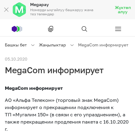
Megapay
Жүктөп
Номерди ыңгайлуу башкаруу жана
алуу
тез төлөмдөр
Рус
/
Кырг
Башкы бет
Жаңылыктар
MegaCom информирует
Жеке кардарларга
05.10.2020
MegaCom информирует
Жеке кардарларга
Байланыш
MegaCom информирует
Ишкердик үчүн
АО «Альфа Телеком» (торговый знак MegaCom)
информирует о прекращении подключения к
Тарифтер
Акциялар
Роуминг
ТП «Мугалим 150» (в связи с его упразднением), а
также прекращении продления пакета с 16.10.2020
г.