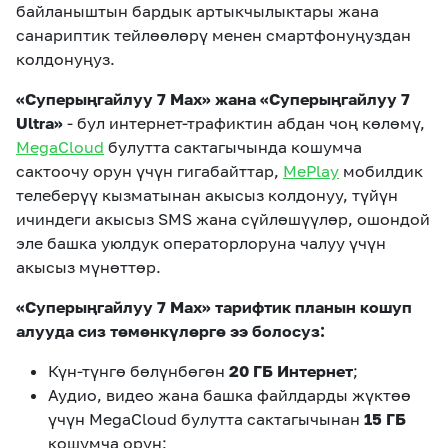
байланыштын бардык артыкчылыктары жана
санариптик тейлөөлөрү менен смартфонуңуздан
колдонуңуз.
«Суперыңгайлуу 7 Max» жана «Суперыңгайлуу 7
Ultra»
- бул интернет-трафиктин абдан чоң көлөмү,
MegaCloud
булутта сактагычында кошумча
сактоочу орун үчүн гигабайттар,
MePlay
мобилдик
телеберүү кызматынан акысыз колдонуу, түйүн
ичиндеги акысыз SMS жана сүйлөшүүлөр, ошондой
эле башка уюлдук операторлоруна чалуу үчүн
акысыз мүнөттөр.
«Суперыңгайлуу 7 Max» тарифтик планын кошуп
алууда сиз төмөнкүлөргө ээ болосуз:
Күн-түнгө бөлүнбөгөн
20 ГБ Интернет
;
Аудио, видео жана башка файлдарды жүктөө
үчүн MegaCloud булутта сактагычынан
15 ГБ
кошумча орун;