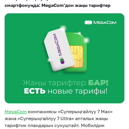
eSIM
M2M
смартфонуңда: MegaCom’дон жаңы тарифтер
Кызматтар
Компания
Кызматтар
Көңүл ачуучу
Соц. тармактар
Кызмат көрсөтүүлөр
Биз жөнүндө
Жаңылыктар
MEGAда иште
Чалуулар жана
Номерди тандоо
SIM жеткирүү
SMS
Офис картасы
MegaTV
MegaPay
MegaKassa
Өнөктөштөргө
жана каптоо
MegaCom
компаниясы «Суперыңгайлуу 7 Max»
жана «Суперыңгайлуу 7 Ultra» апталык жаңы
тарифтик пландарын сунуштайт. Мобилдик