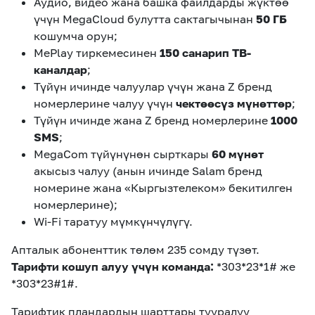
Аудио, видео жана башка файлдарды жүктөө
үчүн MegaCloud булутта сактагычынан
50 ГБ
кошумча орун;
MePlay тиркемесинен
150 санарип ТВ-
каналдар
;
Түйүн ичинде чалуулар үчүн жана Z бренд
номерлерине чалуу үчүн
чектөөсүз мүнөттөр
;
Түйүн ичинде жана Z бренд номерлерине
1000
SMS
;
MegaCom түйүнүнөн сырткары
60 мүнөт
акысыз чалуу (анын ичинде Salam бренд
номерине жана «Кыргызтелеком» бекитилген
номерлерине);
Wi-Fi таратуу мүмкүнчүлүгү.
Апталык абоненттик төлөм 235 сомду түзөт.
Тарифти кошуп алуу үчүн команда:
*303*23*1# же
*303*23#1#.
Тарифтик пландардын шарттары тууралуу