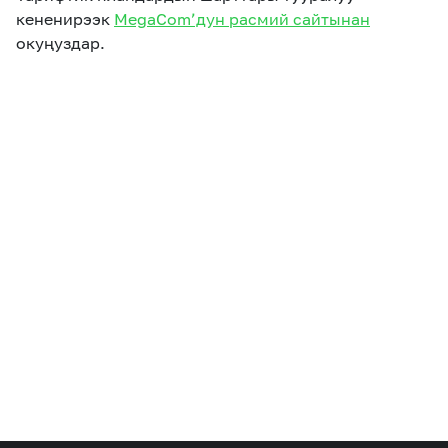
кененирээк
MegaCom’дун расмий сайтынан
окуңуздар.