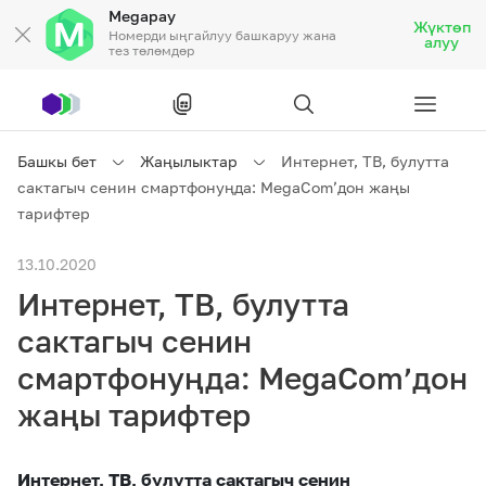
Megapay
Жүктөп
Номерди ыңгайлуу башкаруу жана
алуу
тез төлөмдөр
Рус
/
Кырг
Башкы бет
Жаңылыктар
Интернет, ТВ, булутта
сактагыч сенин смартфонуңда: MegaCom’дон жаңы
Жеке кардарларга
тарифтер
13.10.2020
Жеке кардарларга
Байланыш
Интернет, ТВ, булутта
Ишкердик үчүн
сактагыч сенин
смартфонуңда: MegaCom’дон
Тарифтер
Акциялар
Роуминг
жаңы тарифтер
Интернет, ТВ, булутта сактагыч сенин