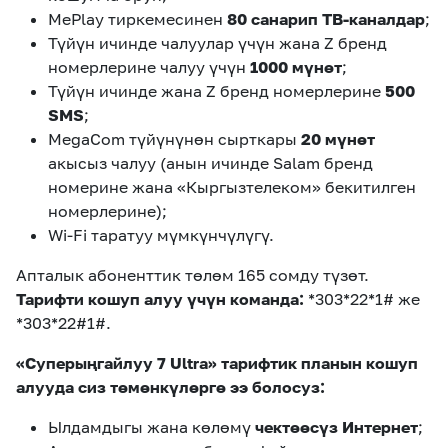
MePlay тиркемесинен
80 санарип ТВ-каналдар
;
Түйүн ичинде чалуулар үчүн жана Z бренд
номерлерине чалуу үчүн
1000 мүнөт
;
Түйүн ичинде жана Z бренд номерлерине
500
SMS
;
MegaCom түйүнүнөн сырткары
20 мүнөт
акысыз чалуу (анын ичинде Salam бренд
номерине жана «Кыргызтелеком» бекитилген
номерлерине);
Wi-Fi таратуу мүмкүнчүлүгү.
Апталык абоненттик төлөм 165 сомду түзөт.
Тарифти кошуп алуу үчүн команда:
*303*22*1# же
*303*22#1#.
«Суперыңгайлуу 7 Ultra» тарифтик планын кошуп
алууда сиз төмөнкүлөргө ээ болосуз:
Ылдамдыгы жана көлөмү
чектөөсүз Интернет
;