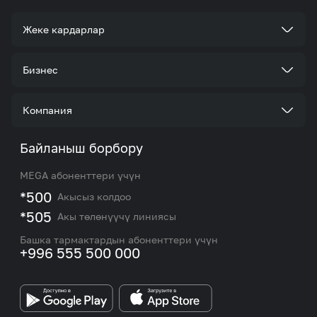
Жеке кардарлар
Тарифтер
Бизнес
Кызматтар
Корпоративдик кардар болуңуз
Компания
Акциялар жана сунуштар
Тарифтер
Биз жөнүндө
Байланыш борбору
Роуминг жана эл аралык чалуулар
Кызматтар
Жаңылыктар
MEGA абоненттери үчүн
eSIM
M2M
*500
Акысыз колдоо
Тармакты камтуу картасы жана тейлөө борборлору
Номерди тандоо
*505
Акы төлөнүүчү линиясы
Корпоративдик жана VIP кардарлар менен иштөө
MEGAда иште
боюнча бөлүмдүн кызматкерлеринин байланыш
Башка тармактардын абоненттери үчүн
маалыматтары.
+996 555 500 000
Өнөктөштөргө
MEGA бренди