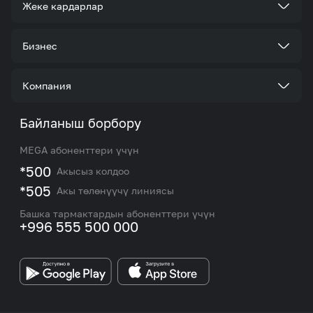
Жеке кардарлар
Тарифтер
Бизнес
Кызматтар
Корпоративдик кардар болуңуз
Компания
Акциялар жана сунуштар
Тарифтер
Биз жөнүндө
Байланыш борбору
Роуминг жана эл аралык чалуулар
Кызматтар
Жаңылыктар
MEGA абоненттери үчүн
eSIM
M2M
*500
Акысыз колдоо
Тармакты камтуу картасы жана тейлөө борборлору
Номерди тандоо
*505
Акы төлөнүүчү линиясы
Корпоративдик жана VIP кардарлар менен иштөө
MEGAда иште
боюнча бөлүмдүн кызматкерлеринин байланыш
Башка тармактардын абоненттери үчүн
маалыматтары.
+996 555 500 000
Өнөктөштөргө
MEGA бренди