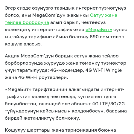
Эгер сизде өзүңүзгө таандык интернет-түзмөгүңүз
болсо, аны MegaCom’дун жакынкы
Сатуу жана
тейлөө борборуна
алып барып, чектөөсүз
көлөмдөгү интернет-трафикке ээ
«MegaБит»
супер
ыңгайлуу тарифине айына болгону 690 сом төлөп
кошула аласыз.
Акция MegaCom’дун бардык сатуу жана тейлөө
борборлорунда жүрүүдө жана төмөнкү түзмөктөр
үчүн таратылууда: 4G-модемдер, 4G Wi-Fi Wingle
жана 4G Wi-Fi роутерлери.
«MegaБит» тарифтеринин алкагындагы интернет-
трафиктин көлөмү чектөөсүз, күн менен түнгө
бөлүнбөстөн, ошондой эле абонент 4G LTE/3G/2G
түйүндөрүнүн кайсынысын колдонбосун, баарына
бирдей жеткиликтүү болмокчу.
Кошулуу шарттары жана тарификация боюнча