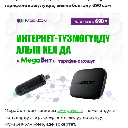
eSIM
M2M
тарифине кошулуңуз, айына болгону 690 сом
Кызматтар
Компания
Кызматтар
Көңүл ачуучу
Соц. тармактар
Кызмат көрсөтүүлөр
Биз жөнүндө
Жаңылыктар
MEGAда иште
Чалуулар жана
Номерди тандоо
SIM жеткирүү
SMS
Офис картасы
MegaTV
MegaPay
MegaKassa
Өнөктөштөргө
жана каптоо
MegaCom компаниясы
«MegaБит»
тизмегиндеги
популярдуу тарифтерге ыңгайлуу кошулуу
мүмкүнчүлү жөнүндө эскертет.