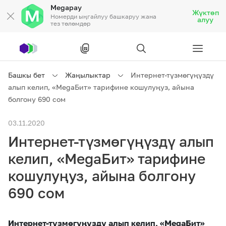
Megapay
Жүктөп
Номерди ыңгайлуу башкаруу жана
алуу
тез төлөмдөр
Рус
/
Кырг
Башкы бет
Жаңылыктар
Интернет-түзмөгүңүздү
алып келип, «MegaБит» тарифине кошулуңуз, айына
Жеке кардарларга
болгону 690 сом
03.11.2020
Жеке кардарларга
Байланыш
Интернет-түзмөгүңүздү алып
Ишкердик үчүн
келип, «MegaБит» тарифине
кошулуңуз, айына болгону
Тарифтер
Акциялар
Роуминг
690 сом
Интернет-түзмөгүңүздү алып келип, «MegaБит»