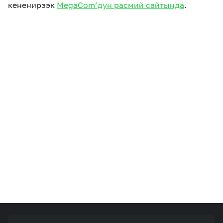
кененирээк
MegaCom’дун расмий сайтында
.