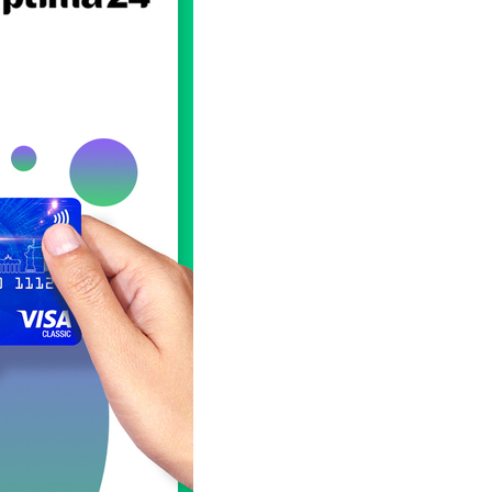
Соц. тармактар
MEGAда иште
SIM жеткирүү
MegaKassa