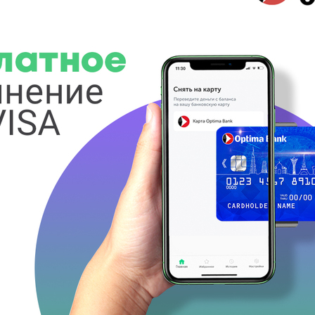
Көңүл ачуучу
Жаңылыктар
Номерди тандоо
MegaPay
Офис картасы жана каптоо