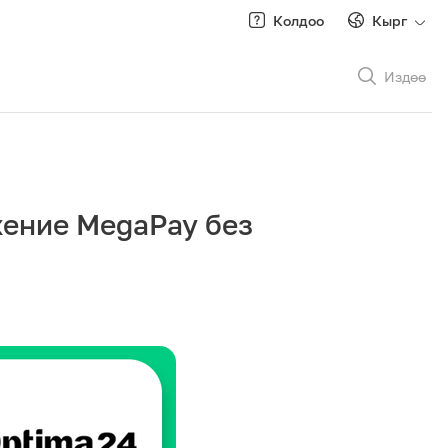
Колдоо
Кырг
Издөө
Рус
/
Кырг
жение MegaPay без
Роуминг