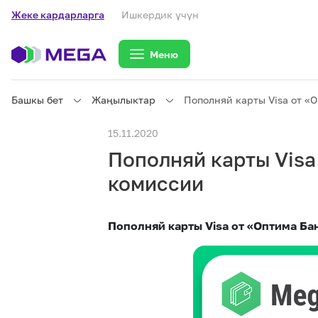
Жеке кардарларга
Ишкердик үчүн
Меню
Башкы бет
Жаңылыктар
Пополняй карты Visa от «
Жеке кардарларга
15.11.2020
Пополняй карты Visa
Жеке кардарларга
Байланыш
комиссии
Ишкердик үчүн
Пополняй карты Visa от «Оптима Б
Тарифтер
eSIM