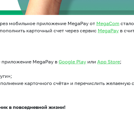
рез мобильное приложение MegaPay от
MegaCom
стало
пополнить карточный счет через сервис
MegaPay
в счи
е приложение MegaPay в
Google Play
или
App Store
;
уги»;
ополнение карточного счёта» и перечислить желаемую 
ик в повседневной жизни!