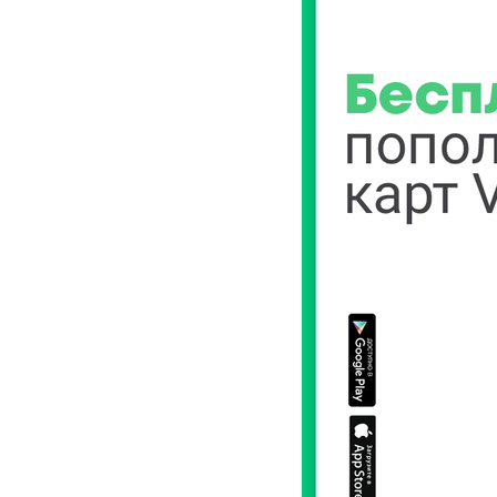
Кызматтар
Компания
Кызматтар
Кызмат көрсөтүүлөр
Биз жөнүндө
Чалуулар жана SMS
MegaTV
Өнөктөштөргө