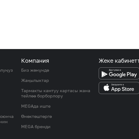
Компания
Жеке кабинет
олуңуз
Биз жөнүндө
Жаңылыктар
Тармакты камтуу картасы жана
тейлөө борборлору
MEGAда иште
боюнча
Өнөктөштөргө
инин
MEGA бренди