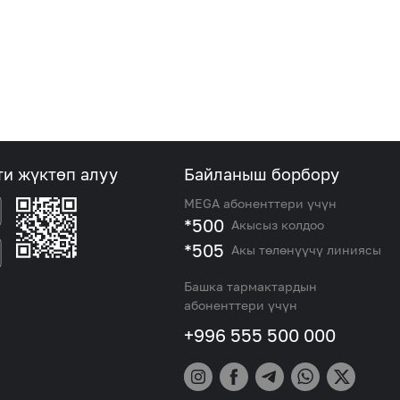
ти жүктөп алуу
Байланыш борбору
MEGA абоненттери үчүн
*500
Акысыз колдоо
*505
Акы төлөнүүчү линиясы
Башка тармактардын
абоненттери үчүн
+996 555 500 000