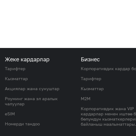
Жеке кардарлар
Бизнес
Тарифтер
Корпоративдик кардар б
Кызматтар
Тарифтер
Акциялар жана сунуштар
Кызматтар
Роуминг жана эл аралык
M2M
чалуулар
Корпоративдик жана VIP
eSIM
кардарлар менен иштөө 
бөлүмдүн кызматкерлер
Номерди тандоо
байланыш маалыматтары.