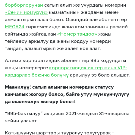
борборлорунан
сатып алып же учурдагы номерин
«Сенин номуруң»
кызматынын жардамы менен
алмаштырып алса болот. Ошондой эле абоненттер
MEGA24
тиркемесинде жана компаниянын расмий
сайтында жайгашкан
«Номер тандоо»
жаңы
тейлөөсү аркылуу да жаңы коддуу номерди
тандап, алмаштырып же ээлеп коё алат.
Ал эми корпоративдик абоненттер 995 кодундагы
жаңы номерлерге
корпоративдик иштер жана VIP-
кардарлар боюнча бөлүмү
аркылуу ээ боло алышат.
Маанилүү: сатып алынган номердин статусу
канчалык жогору болсо, байге утуу мүмкүнчүлүгү
да ошончолук жогору болот!
“995-бактылуу” акциясы 2021-жылдын 31-январына
чейин уланат.
Катышуунун шарттары тууралуу толугураак -