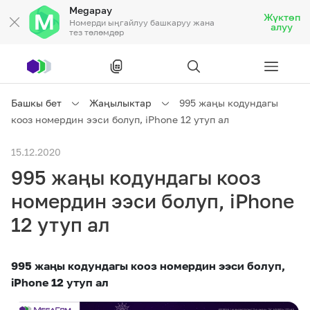
Megapay
Жүктөп
Номерди ыңгайлуу башкаруу жана
алуу
тез төлөмдөр
Рус
/
Кырг
Башкы бет
Жаңылыктар
995 жаңы кодундагы
кооз номердин ээси болуп, iPhone 12 утуп ал
Жеке кардарларга
15.12.2020
995 жаңы кодундагы кооз
Жеке кардарларга
Байланыш
номердин ээси болуп, iPhone
Ишкердик үчүн
12 утуп ал
Тарифтер
Акциялар
Роуминг
995 жаңы кодундагы кооз номердин ээси болуп,
iPhone 12 утуп ал