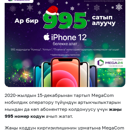
eSIM
M2M
Кызматтар
Компания
Кызматтар
Көңүл ачуучу
Соц. тармактар
Кызмат көрсөтүүлөр
Биз жөнүндө
Жаңылыктар
MEGAда иште
Чалуулар жана
Номерди тандоо
SIM жеткирүү
SMS
2020-жылдын 15-декабрынан тартып MegaCom
Офис картасы
MegaTV
MegaPay
MegaKassa
Өнөктөштөргө
жана каптоо
мобилдик оператору түйүндүн артыкчылыктарын
мындан да көп абоненттер колдонуусу үчүн
жаңы
995 номер кодун
ачып жатат.
Жаңы коддун киргизилишинин урматына MegaCom