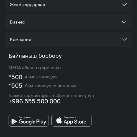
Жеке кардарлар
Тарифтер
Бизнес
Кызматтар
Корпоративдик кардар болуңуз
Компания
Акциялар жана сунуштар
Тарифтер
Биз жөнүндө
Байланыш борбору
Роуминг жана эл аралык чалуулар
Кызматтар
Жаңылыктар
MEGA абоненттери үчүн
eSIM
M2M
*500
Акысыз колдоо
Тармакты камтуу картасы жана тейлөө борборлору
Номерди тандоо
*505
Акы төлөнүүчү линиясы
Корпоративдик жана VIP кардарлар менен иштөө
MEGAда иште
боюнча бөлүмдүн кызматкерлеринин байланыш
Башка тармактардын абоненттери үчүн
маалыматтары.
+996 555 500 000
Өнөктөштөргө
MEGA бренди