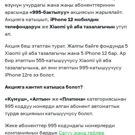
өзүнүн учурдагы жана жаңы абоненттеринин
арасында
«995-бактылуу»
акциясын жарыялайт.
Акцияга катышып,
iPhone 12 мобилдик
телефондорун
же
Xiaomi үй аба тазалагычын
утуп
ал.
Акция беш этаптан турат. Жалпы байге фондунда 5
Xiaomi үй аба тазалагычы жана 5 iPhone 12 бар. Ар
бир этаптын 555-катышуучусу Xiaomi үй аба
тазалагычына, ал эми этаптын 995-катышуучусу
iPhone 12ге ээ болот.
Акцияга кантип катышса болот?
«Күмүш», «Алтын»
же
«Платина»
категориясынан
995 коддуу номерди алган абонент автоматтык
түрдө акциянын катышуучусу болот.
Жеке абоненттер 995 кодундагы номерлерди
компаниянын бардык
Сатуу жана тейлөө