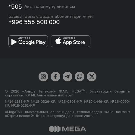
Тармакты камтуу картасы жана тейлөө борборлору
Номерди тандоо
*505
Акы төлөнүүчү линиясы
Корпоративдик жана VIP кардарлар менен иштөө
MEGAда иште
боюнча бөлүмдүн кызматкерлеринин байланыш
Башка тармактардын абоненттери үчүн
маалыматтары.
+996 555 500 000
Өнөктөштөргө
MEGA бренди
СМ
© 2026 «Альфа Телеком» ЖАК, MEGA
. Укуктардын бардыгы
корголгон. КР МБАнын лицензиялары:
№14-1133-КР, №18-0326-КР, №18-0303-КР, №15-1446-КР, №16-0090-
КР, №18-0261-КР.
«MegaTV» кызматынын алкагындагы телеканалдар жана контент
«Стрим плюс» ЖЧКнын колдоосунда көрсөтүлөт.