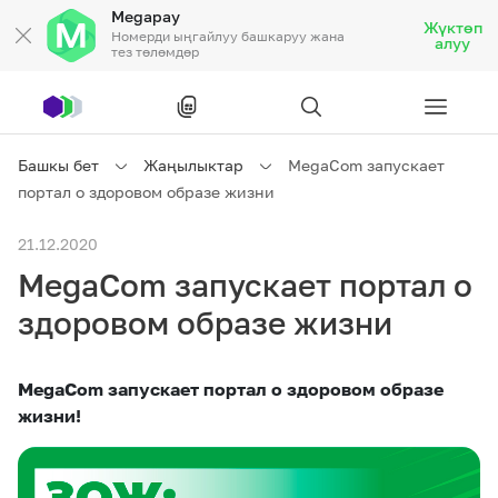
Megapay
Жүктөп
Номерди ыңгайлуу башкаруу жана
алуу
тез төлөмдөр
Рус
/
Кырг
Башкы бет
Жаңылыктар
MegaCom запускает
портал о здоровом образе жизни
Жеке кардарларга
21.12.2020
MegaCom запускает портал о
Жеке кардарларга
Байланыш
здоровом образе жизни
Ишкердик үчүн
MegaCom запускает портал о здоровом образе
Тарифтер
Акциялар
Роуминг
жизни!