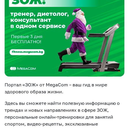
eSIM
M2M
Кызматтар
Компания
Кызматтар
Көңүл ачуучу
Соц. тармактар
Кызмат көрсөтүүлөр
Биз жөнүндө
Жаңылыктар
MEGAда иште
Чалуулар жана
Номерди тандоо
SIM жеткирүү
SMS
Портал «ЗОЖ» от MegaCom – ваш гид в мире
здорового образа жизни.
Офис картасы
MegaTV
MegaPay
MegaKassa
Өнөктөштөргө
жана каптоо
Здесь вы сможете найти полезную информацию о
трендах и новых направлениях в сфере ЗОЖ,
персональные онлайн-тренировки для занятий
спортом, видео-рецепты, эксклюзивные