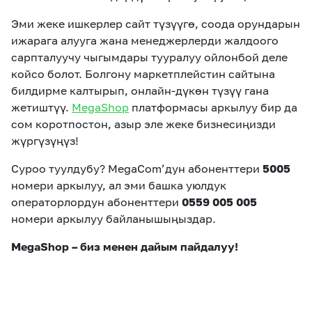
Эми жеке ишкерлер сайт түзүүгө, соода орундарын
ижарага алууга жана менеджерлерди жалдоого
сарпталуучу чыгымдары тууралуу ойлонбой деле
койсо болот. Болгону маркетплейстин сайтына
билдирме калтырып, онлайн-дүкөн түзүү гана
жетиштүү.
MegaShop
платформасы аркылуу бир да
сом коротпостон, азыр эле жеке бизнесиңизди
жүргүзүңүз!
Суроо туулдубу? MegaCom’дун абоненттери
5005
номери аркылуу, ал эми башка уюлдук
операторлордун абоненттери
0559 005 005
номери аркылуу байланышыңыздар.
MegaShop – биз менен дайым пайдалуу!