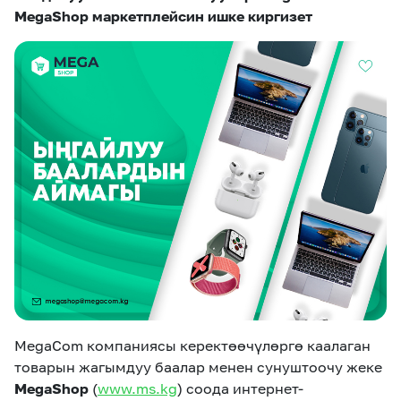
eSIM
M2M
MegaShop маркетплейсин ишке киргизет
Кызматтар
Компания
Кызматтар
Көңүл ачуучу
Соц. тармактар
Кызмат көрсөтүүлөр
Биз жөнүндө
Жаңылыктар
MEGAда иште
Чалуулар жана
Номерди тандоо
SIM жеткирүү
SMS
Офис картасы
MegaTV
MegaPay
MegaKassa
Өнөктөштөргө
жана каптоо
MegaCom компаниясы керектөөчүлөргө каалаган
товарын жагымдуу баалар менен сунуштоочу жеке
MegaShop
(
www.ms.kg
) соода интернет-