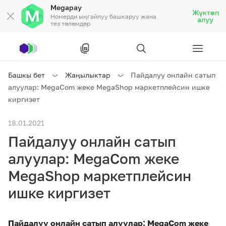
Megapay
Жүктөп
Номерди ыңгайлуу башкаруу жана
алуу
тез төлөмдөр
Рус
/
Кырг
Башкы бет
Жаңылыктар
Пайдалуу онлайн сатып
алуулар: MegaCom жеке MegaShop маркетплейсин ишке
Жеке кардарларга
киргизет
18.01.2021
Жеке кардарларга
Байланыш
Пайдалуу онлайн сатып
Ишкердик үчүн
алуулар: MegaCom жеке
MegaShop маркетплейсин
Тарифтер
Акциялар
Роуминг
ишке киргизет
Пайдалуу онлайн сатып алуулар: MegaCom жеке