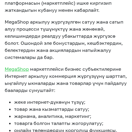
платформасын (маркетплейс) ишке киргизип
жаткандыгын кубануу менен кабарлайт.
MegaShop аркылуу жүргүзүлгөн сатуу жана сатып
алуу процесси түшүнүктүү жана жөнөкөй,
келишимдерди реалдуу убакыттарда жүргүзсө
болот. Ошондой эле бонустардын, кешбэктердин,
белектердин жана акциялардын натыйжалуу
системалары да бар.
MegaShop
маркетплейси бизнес субъектилерине
Интернет аркылуу коммерция жүргүзүүнү шарттап,
ыңгайлуу ыкмаларды жана товарлар үчүн пайдалуу
бааларды сунуштайт:
жеке интернет-дүкөнүн түзүү;
товар жана кызматтарды сатуу;
жарнама, аналитика, маркетинг;
товарга болгон талапты жогорулатуу;
онлайн төлөмдөрдүн корголуш функциясы.