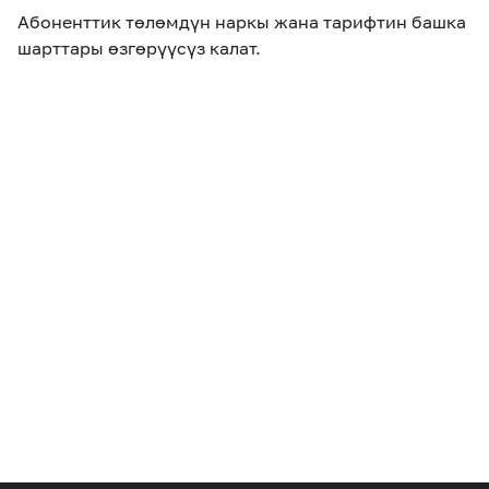
Абоненттик төлөмдүн наркы жана тарифтин башка
шарттары өзгөрүүсүз калат.