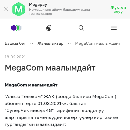
Megapay
Жүктөп
Номерди ыңгайлуу башкаруу жана
алуу
тез төлөмдөр
Рус
/
Кырг
Башкы бет
Жаңылыктар
MegaCom маалымдайт
Жеке кардарларга
18.02.2021
MegaCom маалымдайт
Жеке кардарларга
Байланыш
MegaCom маалымдайт
Ишкердик үчүн
"Альфа Телеком" ЖАК (соода белгиси MegaCom)
абоненттерге 01.03.2021-ж. баштап
Тарифтер
Акциялар
Роуминг
"СуперЧектөөсүз 4G" тарифинин колдонуу
шарттарына төмөнкүдөй өзгөртүүлөр киргизиле
тургандыгын маалымдайт: