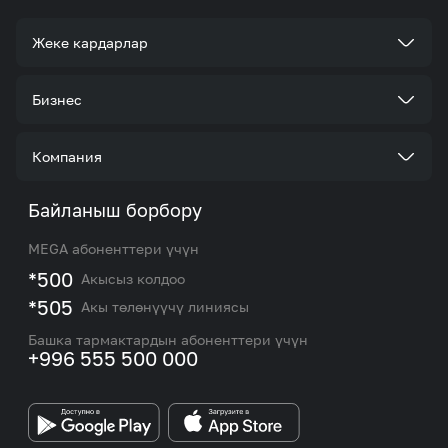
Жеке кардарлар
Тарифтер
Бизнес
Кызматтар
Корпоративдик кардар болуңуз
Компания
Акциялар жана сунуштар
Тарифтер
Биз жөнүндө
Байланыш борбору
Роуминг жана эл аралык чалуулар
Кызматтар
Жаңылыктар
MEGA абоненттери үчүн
eSIM
M2M
*500
Акысыз колдоо
Тармакты камтуу картасы жана тейлөө борборлору
Номерди тандоо
*505
Акы төлөнүүчү линиясы
Корпоративдик жана VIP кардарлар менен иштөө
MEGAда иште
боюнча бөлүмдүн кызматкерлеринин байланыш
Башка тармактардын абоненттери үчүн
маалыматтары.
+996 555 500 000
Өнөктөштөргө
MEGA бренди