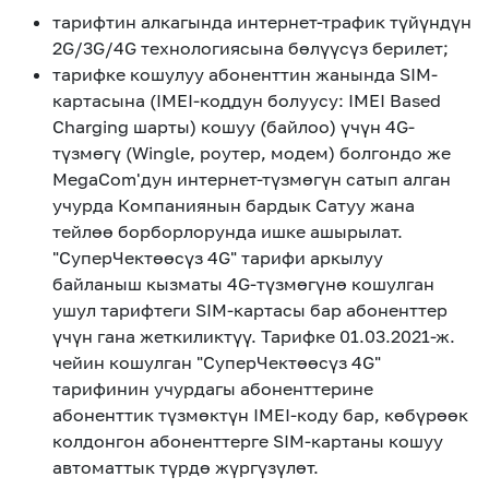
eSIM
M2M
тарифтин алкагында интернет-трафик түйүндүн
2G/3G/4G технологиясына бөлүүсүз берилет;
тарифке кошулуу абоненттин жанында SIM-
Кызматтар
картасына (IMEI-коддун болуусу: IMEI Based
Charging шарты) кошуу (байлоо) үчүн 4G-
түзмөгү (Wingle, роутер, модем) болгондо же
Компания
MegaCom'дун интернет-түзмөгүн сатып алган
Кызматтар
Көңүл ачуучу
Соц. тармактар
учурда Компаниянын бардык Сатуу жана
Кызмат көрсөтүүлөр
тейлөө борборлорунда ишке ашырылат.
"СуперЧектөөсүз 4G" тарифи аркылуу
Биз жөнүндө
Жаңылыктар
MEGAда иште
байланыш кызматы 4G-түзмөгүнө кошулган
Чалуулар жана
Номерди тандоо
SIM жеткирүү
ушул тарифтеги SIM-картасы бар абоненттер
SMS
үчүн гана жеткиликтүү. Тарифке 01.03.2021-ж.
чейин кошулган "СуперЧектөөсүз 4G"
Офис картасы
MegaTV
MegaPay
MegaKassa
Өнөктөштөргө
жана каптоо
тарифинин учурдагы абоненттерине
абоненттик түзмөктүн IMEI-коду бар, көбүрөөк
колдонгон абоненттерге SIM-картаны кошуу
автоматтык түрдө жүргүзүлөт.