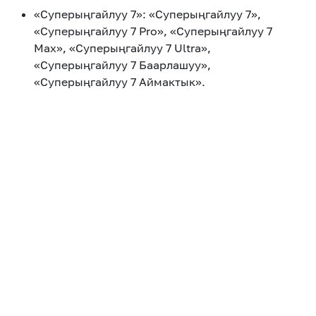
eSIM
M2M
«Суперыңгайлуу 7»: «Суперыңгайлуу 7»,
«Суперыңгайлуу 7 Pro», «Суперыңгайлуу 7
Max», «Суперыңгайлуу 7 Ultra»,
Кызматтар
«Суперыңгайлуу 7 Баарлашуу»,
«Суперыңгайлуу 7 Аймактык».
Компания
Кызматтар
Көңүл ачуучу
Соц. тармактар
Кызмат көрсөтүүлөр
Биз жөнүндө
Жаңылыктар
MEGAда иште
Чалуулар жана
Номерди тандоо
SIM жеткирүү
SMS
Офис картасы
MegaTV
MegaPay
MegaKassa
Өнөктөштөргө
жана каптоо