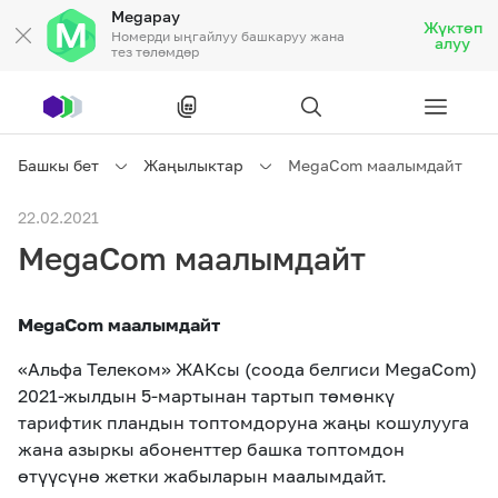
Megapay
Жүктөп
Номерди ыңгайлуу башкаруу жана
алуу
тез төлөмдөр
Рус
/
Кырг
Башкы бет
Жаңылыктар
MegaCom маалымдайт
Жеке кардарларга
22.02.2021
MegaCom маалымдайт
Жеке кардарларга
Байланыш
MegaCom маалымдайт
Ишкердик үчүн
«Альфа Телеком» ЖАКсы (соода белгиси MegaCom)
2021-жылдын 5-мартынан тартып төмөнкү
Тарифтер
Акциялар
Роуминг
тарифтик пландын топтомдоруна жаңы кошулууга
жана азыркы абоненттер башка топтомдон
өтүүсүнө жетки жабыларын маалымдайт.