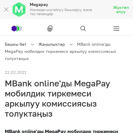
Megapay
Жүктөп
Номерди ыңгайлуу башкаруу жана
алуу
тез төлөмдөр
Рус
/
Кырг
Башкы бет
Жаңылыктар
MBank online'ды
MegaPay мобилдик тиркемеси аркылуу комиссиясыз
Жеке кардарларга
толуктаңыз
22.02.2021
Жеке кардарларга
Байланыш
MBank online'ды MegaPay
Ишкердик үчүн
мобилдик тиркемеси
аркылуу комиссиясыз
Тарифтер
Акциялар
Роуминг
толуктаңыз
MBank online'ды MegaPay мобилдик тиркемеси