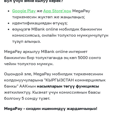
Бул үчүн эмне кылуу керек?
Google Play
же
App Store'дон
MegaPay
тиркемесин жүктөп же жаңылаңыз;
идентификациядан өтүңүз;
өзүңүзгө MBank online мобилдик банкингин
комиссиясыз, онлайн толуктоо мүмкүнчүлүгүн
түзүп алыңыз.
MegaPay аркылуу MBank online интернет
банкингин бир толуктаганда эң көп 5000 сомго
чейин толуктоо мүмкүн.
Ошондой эле, MegaPay мобилдик тиркемесинин
колдонуучуларына "КЫРГЫЗСТАН коммерциялык
банкы" ААКнын
насыяларын төгүү функциясы
жеткиликтүү. Кызмат үчүн комиссиянын баасы
болгону 5 сомду түзөт.
MegaPay - сиздин ишенимдүү жардамчыңыз!