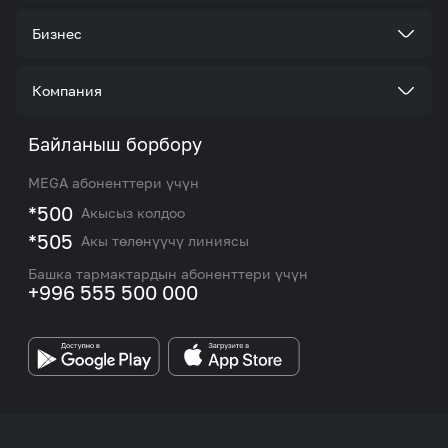
Тарифтер
Бизнес
Кызматтар
Корпоративдик кардар болуңуз
Компания
Акциялар жана сунуштар
Тарифтер
Биз жөнүндө
Байланыш борбору
Роуминг жана эл аралык чалуулар
Кызматтар
Жаңылыктар
MEGA абоненттери үчүн
eSIM
M2M
*500
Акысыз колдоо
Тармакты камтуу картасы жана тейлөө борборлору
Номерди тандоо
*505
Акы төлөнүүчү линиясы
Корпоративдик жана VIP кардарлар менен иштөө
MEGAда иште
боюнча бөлүмдүн кызматкерлеринин байланыш
Башка тармактардын абоненттери үчүн
маалыматтары.
+996 555 500 000
Өнөктөштөргө
MEGA бренди