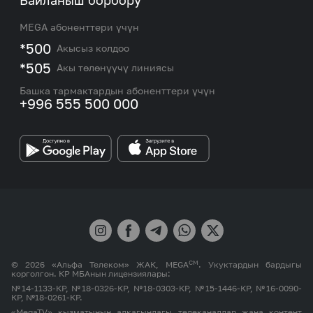
Байланыш борбору
Роуминг жана эл аралык чалуулар
Кызматтар
Жаңылыктар
MEGA абоненттери үчүн
eSIM
M2M
*500
Акысыз колдоо
Тармакты камтуу картасы жана тейлөө борборлору
Номерди тандоо
*505
Акы төлөнүүчү линиясы
Корпоративдик жана VIP кардарлар менен иштөө
MEGAда иште
боюнча бөлүмдүн кызматкерлеринин байланыш
Башка тармактардын абоненттери үчүн
маалыматтары.
+996 555 500 000
Өнөктөштөргө
MEGA бренди
СМ
© 2026 «Альфа Телеком» ЖАК, MEGA
. Укуктардын бардыгы
корголгон. КР МБАнын лицензиялары:
№14-1133-КР, №18-0326-КР, №18-0303-КР, №15-1446-КР, №16-0090-
КР, №18-0261-КР.
«MegaTV» кызматынын алкагындагы телеканалдар жана контент