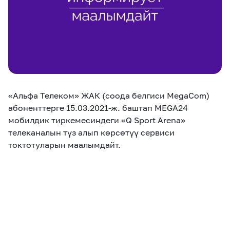
eSIM
M2M
Кызматтар
Компания
Кызматтар
Көңүл ачуучу
Соц. тармактар
«Альфа Телеком» ЖАК (соода белгиси MegaCom)
Кызмат көрсөтүүлөр
абоненттерге 15.03.2021-ж. баштап MEGA24
мобилдик тиркемесиндеги «Q Sport Arena»
Биз жөнүндө
Жаңылыктар
MEGAда иште
телеканалын түз алып көрсөтүү сервиси
Чалуулар жана
Номерди тандоо
SIM жеткирүү
токтотуларын маалымдайт.
SMS
Офис картасы
MegaTV
MegaPay
MegaKassa
Өнөктөштөргө
жана каптоо