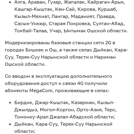
Алга, Араван, Гузар, Жапалак, Кайрагач-Арык,
Кашгар-Кыштак, Кен-Сай, Кирова, Куршаб,
Кызыл-Мехнат, Лангар, Маданият, Правда,
Сасык-Ункюр, Старая Покровка, Султан-Абад,
Токбай-Талаа, Учар, Ынтымак Ошской области.
Модернизированы базовые станции сети 2G в
городах Бишкек и Ош, а также селах Дыйкан, Кара-
Суу, Терек-Суу Нарынской области и Нариман
Ошской области.
Со вводом в эксплуатацию дополнительного
оборудования доступ к связи 4G получили
абоненты MegaCom, проживающие в селах:
Бирдик, Джар-Кыштак, Казарман, Кызыл-
Джылдыз, Могол-Коргон, Орто-Азия, Терс,
Томонку-Арал Джалал-Абадской области;
Дыйкан, Кара-Суу, Терек-Суу Нарынской
области;