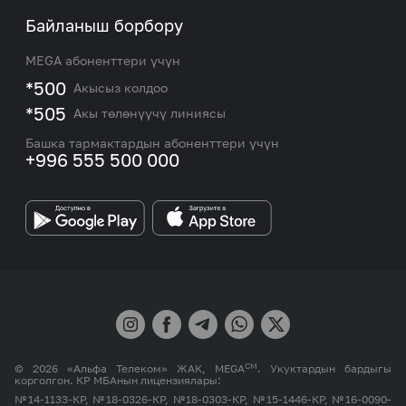
Тарифтер
Биз жөнүндө
Байланыш борбору
Роуминг жана эл аралык чалуулар
Кызматтар
Жаңылыктар
MEGA абоненттери үчүн
eSIM
M2M
*500
Акысыз колдоо
Тармакты камтуу картасы жана тейлөө борборлору
Номерди тандоо
*505
Акы төлөнүүчү линиясы
Корпоративдик жана VIP кардарлар менен иштөө
MEGAда иште
боюнча бөлүмдүн кызматкерлеринин байланыш
Башка тармактардын абоненттери үчүн
маалыматтары.
+996 555 500 000
Өнөктөштөргө
MEGA бренди
СМ
© 2026 «Альфа Телеком» ЖАК, MEGA
. Укуктардын бардыгы
корголгон. КР МБАнын лицензиялары:
№14-1133-КР, №18-0326-КР, №18-0303-КР, №15-1446-КР, №16-0090-