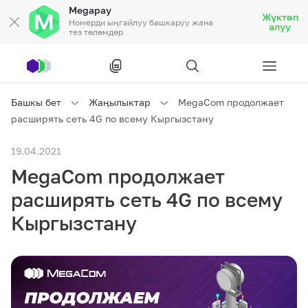
Megapay
Жүктөп
Номерди ыңгайлуу башкаруу жана
алуу
тез төлөмдөр
Рус
/
Кырг
Башкы бет
Жаңылыктар
MegaCom продолжает
расширять сеть 4G по всему Кыргызстану
Жеке кардарларга
19.04.2021
MegaCom продолжает
Жеке кардарларга
Байланыш
расширять сеть 4G по всему
Ишкердик үчүн
Кыргызстану
Тарифтер
Акциялар
Роуминг