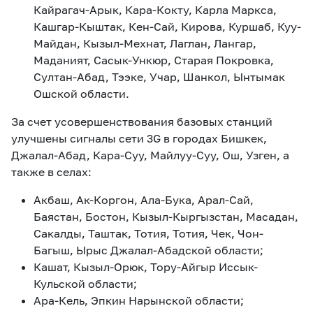
Кайрагач-Арык, Кара-Кокту, Карла Маркса,
Кашгар-Кыштак, Кен-Сай, Кирова, Куршаб, Куу-
Майдан, Кызыл-Мехнат, Лаглан, Лангар,
Маданият, Сасык-Ункюр, Старая Покровка,
Султан-Абад, Тээке, Учар, Шанкол, Ынтымак
Ошской области.
За счет усовершенствования базовых станций
улучшены сигналы сети 3G в городах Бишкек,
Джалал-Абад, Кара-Суу, Майлуу-Суу, Ош, Узген, а
также в селах:
Акбаш, Ак-Коргон, Ала-Бука, Арал-Сай,
Баястан, Бостон, Кызыл-Кыргызстан, Масадан,
Сакалды, Таштак, Тотия, Тотия, Чек, Чон-
Багыш, Ырыс Джалал-Абадской области;
Кашат, Кызыл-Орюк, Тору-Айгыр Иссык-
Кульской области;
Ара-Кель, Эпкин Нарынской области;