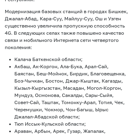
Модернизация базовых станций в городах Бишкек,
Джалал-Абад, Кара-Суу, Майлуу-Суу, Ош и Узген
существенно увеличила пропускную способность
4G. В следующих селах также повышено качество
связи и мобильного Интернета сети четвертого
поколения:
Калача Баткенской области;
Акбаш, Ак-Коргон, Ала-Бука, Арал-Сай,
Баястан, Беш-Мойнок, Бирдик, Благовещенка,
Боз-Чычкан, Бостон, Джар-Кыштак, Кагазды,
Кызыл-Кыргызстан, Масадан, Могол-Коргон,
Мундуз, Осмонова, Сакалды, Сары-Сыйя,
Совет-Сай, Таштак, Томонку-Арал, Тотия, Чек,
Черемушки, Чокмор, Чон-Багыш, Ырыс
Джалал-Абадской области;
Тюп Иссык-Кульской области;
Араван, Арбын, Арек, Гузар, Жапалак,