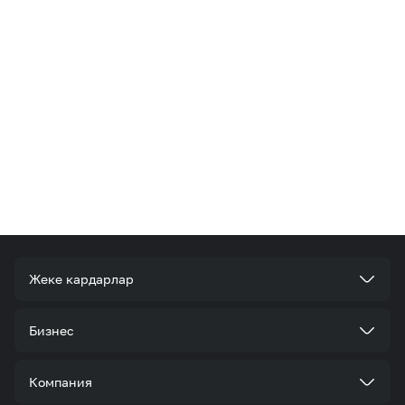
Жеке кардарлар
Тарифтер
Бизнес
Кызматтар
Корпоративдик кардар болуңуз
Компания
Акциялар жана сунуштар