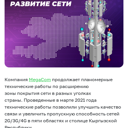
eSIM
M2M
Кызматтар
Компания
Кызматтар
Көңүл ачуучу
Соц. тармактар
Кызмат көрсөтүүлөр
Биз жөнүндө
Жаңылыктар
MEGAда иште
Чалуулар жана
Компания
MegaCom
продолжает планомерные
Номерди тандоо
SIM жеткирүү
SMS
технические работы по расширению
зоны покрытия сети в разных уголках
Офис картасы
MegaTV
MegaPay
MegaKassa
Өнөктөштөргө
страны. Проведенные в марте 2021 года
жана каптоо
технические работы позволили улучшить качество
связи и увеличить пропускную способность сетей
2G/3G/4G в пяти областях и столице Кыргызской
Республики.