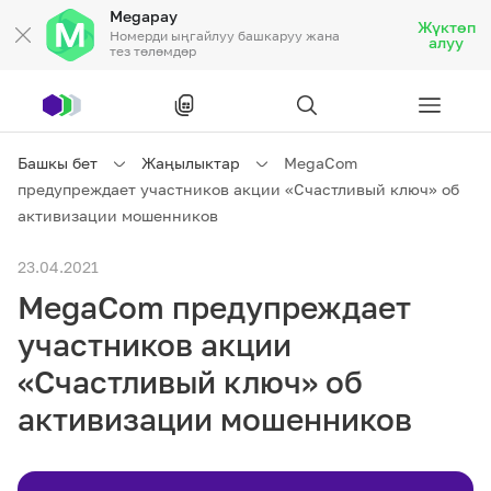
Megapay
Жүктөп
Номерди ыңгайлуу башкаруу жана
алуу
тез төлөмдөр
Рус
/
Кырг
Башкы бет
Жаңылыктар
MegaCom
предупреждает участников акции «Счастливый ключ» об
Жеке кардарларга
активизации мошенников
23.04.2021
Жеке кардарларга
Байланыш
MegaCom предупреждает
Ишкердик үчүн
участников акции
«Счастливый ключ» об
Тарифтер
Акциялар
Роуминг
активизации мошенников