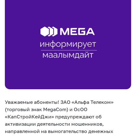
eSIM
M2M
Кызматтар
Компания
Кызматтар
Көңүл ачуучу
Соц. тармактар
Кызмат көрсөтүүлөр
Биз жөнүндө
Жаңылыктар
MEGAда иште
Чалуулар жана
Номерди тандоо
SIM жеткирүү
SMS
Уважаемые абоненты! ЗАО «Альфа Телеком»
Офис картасы
MegaTV
MegaPay
MegaKassa
Өнөктөштөргө
жана каптоо
(торговый знак MegaCom) и ОсОО
«КапСтройКейДжи» предупреждают об
активизации деятельности мошенников,
направленной на вымогательство денежных