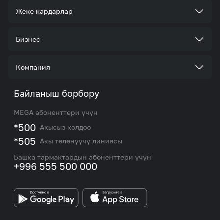
Жеке кардарлар
Тарифтер
Бизнес
Кызматтар
Корпоративдик кардар болуңуз
Компания
Акциялар жана сунуштар
Тарифтер
Биз жөнүндө
Байланыш борбору
Роуминг жана эл аралык чалуулар
Кызматтар
Жаңылыктар
MEGA абоненттери үчүн
eSIM
M2M
*500
Акысыз колдоо
Тармакты камтуу картасы жана тейлөө борборлору
Номерди тандоо
*505
Акы төлөнүүчү линиясы
Корпоративдик жана VIP кардарлар менен иштөө
MEGAда иште
боюнча бөлүмдүн кызматкерлеринин байланыш
Башка тармактардын абоненттери үчүн
маалыматтары.
+996 555 500 000
Өнөктөштөргө
MEGA бренди