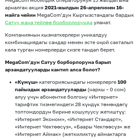
MegaCom мобилдик операторунун 15 жылдыгына
арналган акция
2021-жылдын 26-апрелинен 16-
майга чейин
MegaCom’дун Кыргызстандагы бардык
Сатуу жана тейлөө борборлорунда
уланат.
Компаниянын кызматкерлери уникалдуу
комбинациядагы сандар менен эсте оңой сакталып
кала турган номерлерди сизге тандап берет.
MegaCom’дун Сатуу борборлоруна барып
арзандатууларды кантип алса болот?
«Күмүш»
категориясындагы номерлерге
100
пайыздык арзандатууларды
(наркы – 0 сом)
алуу үчүн абонентке болгону «Интернет»
тарифтик тизмегиндеги 28 күндүк төмөндөгү
топтомдордун бирине кошулуусу жетиштүү:
«Интернет Эконом», «Интернет Стандарт»,
«Интернет Чектөөсүз», «Баары Чектөөсүз» же
«Интернет Аймак» (жеткиликтүү аймактарга