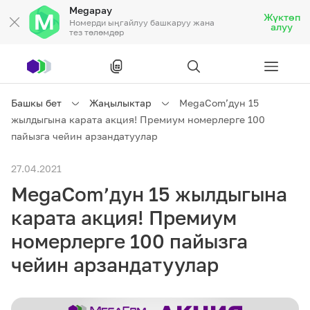
Megapay
Жүктөп
Номерди ыңгайлуу башкаруу жана
алуу
тез төлөмдөр
Рус
/
Кырг
Башкы бет
Жаңылыктар
MegaCom’дун 15
жылдыгына карата акция! Премиум номерлерге 100
Жеке кардарларга
пайызга чейин арзандатуулар
27.04.2021
Жеке кардарларга
Байланыш
MegaCom’дун 15 жылдыгына
Ишкердик үчүн
карата акция! Премиум
номерлерге 100 пайызга
Тарифтер
Акциялар
Роуминг
чейин арзандатуулар