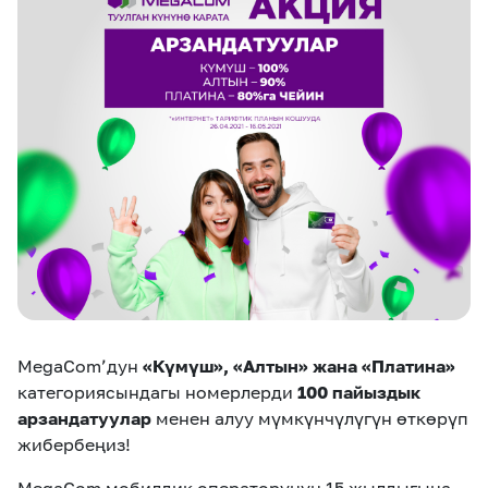
eSIM
M2M
Кызматтар
Компания
Кызматтар
Көңүл ачуучу
Соц. тармактар
Кызмат көрсөтүүлөр
Биз жөнүндө
Жаңылыктар
MEGAда иште
Чалуулар жана
Номерди тандоо
SIM жеткирүү
SMS
MegaCom’дун
«Күмүш», «Алтын» жана «Платина»
Офис картасы
MegaTV
MegaPay
MegaKassa
Өнөктөштөргө
жана каптоо
категориясындагы номерлерди
100 пайыздык
арзандатуулар
менен алуу мүмкүнчүлүгүн өткөрүп
жибербеңиз!