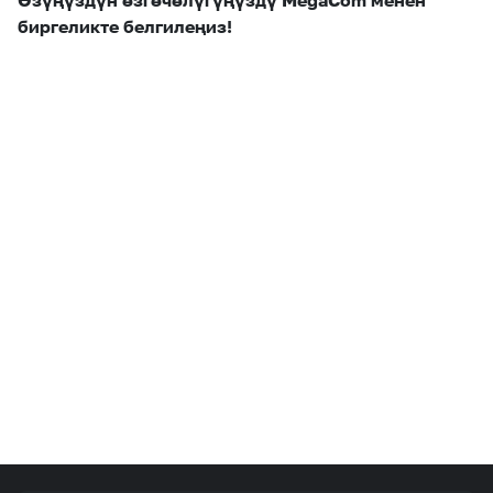
Өзүңүздүн өзгөчөлүгүңүздү MegaCom менен
биргеликте белгилеңиз!