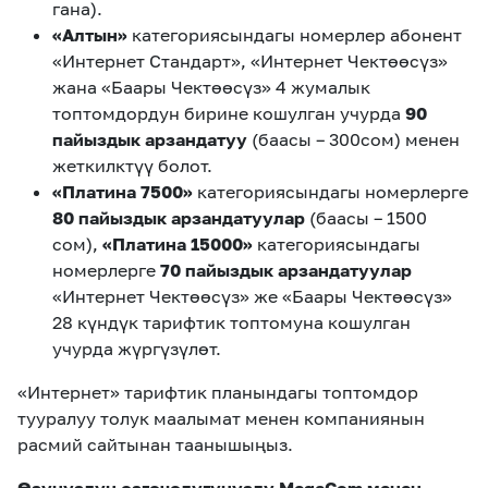
гана).
«Алтын»
категориясындагы номерлер абонент
«Интернет Стандарт», «Интернет Чектөөсүз»
жана «Баары Чектөөсүз» 4 жумалык
топтомдордун бирине кошулган учурда
90
пайыздык арзандатуу
(баасы – 300сом) менен
жеткилктүү болот.
«Платина 7500»
категориясындагы номерлерге
80 пайыздык арзандатуулар
(баасы – 1500
сом),
«Платина 15000»
категориясындагы
номерлерге
70 пайыздык арзандатуулар
«Интернет Чектөөсүз» же «Баары Чектөөсүз»
28 күндүк тарифтик топтомуна кошулган
учурда жүргүзүлөт.
«Интернет» тарифтик планындагы топтомдор
тууралуу толук маалымат менен компаниянын
расмий сайтынан таанышыңыз.