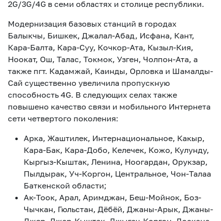
2G/3G/4G в семи областях и столице республики.
Модернизация базовых станций в городах
Балыкчы, Бишкек, Джалал-Абад, Исфана, Кант,
Кара-Балта, Кара-Суу, Кочкор-Ата, Кызыл-Кия,
Ноокат, Ош, Талас, Токмок, Узген, Чолпон-Ата, а
также пгт. Кадамжай, Каинды, Орловка и Шамалды-
Сай существенно увеличила пропускную
способность 4G. В следующих селах также
повышено качество связи и мобильного Интернета
сети четвертого поколения:
Арка, Жаштилек, Интернациональное, Какыр,
Кара-Бак, Кара-Добо, Келечек, Кожо, Кулунду,
Кыргыз-Кыштак, Ленина, Ноогардан, Орукзар,
Пылдырак, Уч-Коргон, Центральное, Чон-Талаа
Баткенской области;
Ак-Тоок, Арал, Аримджан, Беш-Мойнок, Боз-
Чычкан, Гюльстан, Дёбёй, Джаны-Арык, Джаны-