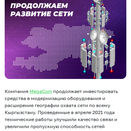
eSIM
M2M
Кызматтар
Компания
Кызматтар
Көңүл ачуучу
Соц. тармактар
Кызмат көрсөтүүлөр
Биз жөнүндө
Жаңылыктар
MEGAда иште
Чалуулар жана
Номерди тандоо
SIM жеткирүү
SMS
Компания
MegaCom
продолжает инвестировать
средства в модернизацию оборудования и
Офис картасы
MegaTV
MegaPay
MegaKassa
Өнөктөштөргө
жана каптоо
расширение географии охвата сети по всему
Кыргызстану. Проведенные в апреле 2021 года
технические работы улучшили качество связи и
увеличили пропускную способность сетей