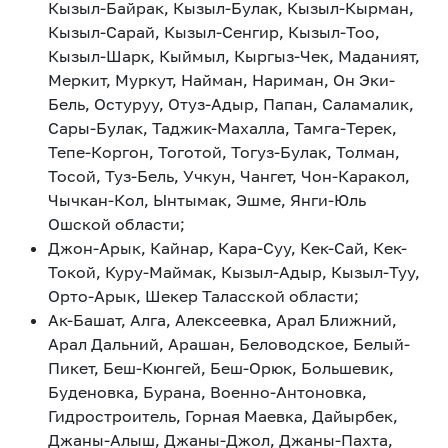
Кызыл-Байрак, Кызыл-Булак, Кызыл-Кырман,
Кызыл-Сарай, Кызыл-Сенгир, Кызыл-Тоо,
Кызыл-Шарк, Кыймыл, Кыргыз-Чек, Маданият,
Меркит, Муркут, Найман, Нариман, Он Эки-
Бель, Остуруу, Отуз-Адыр, Папан, Саламалик,
Сары-Булак, Таджик-Махалла, Тамга-Терек,
Тепе-Коргон, Тоготой, Тогуз-Булак, Толман,
Тосой, Туз-Бель, Учкун, Чангет, Чон-Каракол,
Чычкан-Кол, Ынтымак, Эшме, Янги-Юль
Ошской области;
Джон-Арык, Кайнар, Кара-Суу, Кек-Сай, Кек-
Токой, Куру-Маймак, Кызыл-Адыр, Кызыл-Туу,
Орто-Арык, Шекер Таласской области;
Ак-Башат, Алга, Алексеевка, Арал Ближний,
Арал Дальний, Арашан, Беловодское, Белый-
Пикет, Беш-Кюнгей, Беш-Орюк, Большевик,
Буденовка, Бурана, Военно-Антоновка,
Гидростроитель, Горная Маевка, Дайырбек,
Джаны-Алыш, Джаны-Джол, Джаны-Пахта,