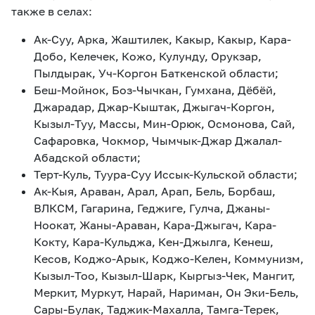
также в селах:
Ак-Суу, Арка, Жаштилек, Какыр, Какыр, Кара-
Добо, Келечек, Кожо, Кулунду, Орукзар,
Пылдырак, Уч-Коргон Баткенской области;
Беш-Мойнок, Боз-Чычкан, Гумхана, Дёбёй,
Джарадар, Джар-Кыштак, Джыгач-Коргон,
Кызыл-Туу, Массы, Мин-Орюк, Осмонова, Сай,
Сафаровка, Чокмор, Чымчык-Джар Джалал-
Абадской области;
Терт-Куль, Туура-Суу Иссык-Кульской области;
Ак-Кыя, Араван, Арал, Арап, Бель, Борбаш,
ВЛКСМ, Гагарина, Геджиге, Гулча, Джаны-
Ноокат, Жаны-Араван, Кара-Джыгач, Кара-
Кокту, Кара-Кульджа, Кен-Джылга, Кенеш,
Кесов, Коджо-Арык, Коджо-Келен, Коммунизм,
Кызыл-Тоо, Кызыл-Шарк, Кыргыз-Чек, Мангит,
Меркит, Муркут, Нарай, Нариман, Он Эки-Бель,
Сары-Булак, Таджик-Махалла, Тамга-Терек,