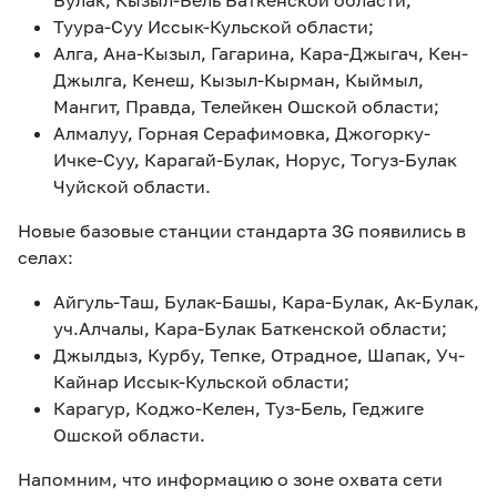
Булак, Кызыл-Бель Баткенской области;
Туура-Суу Иссык-Кульской области;
Алга, Ана-Кызыл, Гагарина, Кара-Джыгач, Кен-
Джылга, Кенеш, Кызыл-Кырман, Кыймыл,
Мангит, Правда, Телейкен Ошской области;
Алмалуу, Горная Серафимовка, Джогорку-
Ичке-Суу, Карагай-Булак, Норус, Тогуз-Булак
Чуйской области.
Новые базовые станции стандарта 3G появились в
селах:
Айгуль-Таш, Булак-Башы, Кара-Булак, Ак-Булак,
уч.Алчалы, Кара-Булак Баткенской области;
Джылдыз, Курбу, Тепке, Отрадное, Шапак, Уч-
Кайнар Иссык-Кульской области;
Карагур, Коджо-Келен, Туз-Бель, Геджиге
Ошской области.
Напомним, что информацию о зоне охвата сети