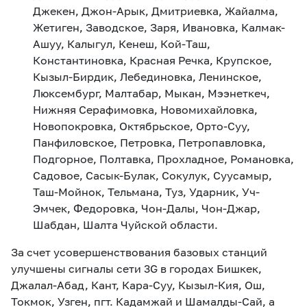
Джекен, Джон-Арык, Дмитриевка, Жайалма,
Жетиген, Заводское, Заря, Ивановка, Калмак-
Ашуу, Калыгул, Кенеш, Кой-Таш,
Константиновка, Красная Речка, Крупское,
Кызыл-Бирдик, Лебединовка, Ленинское,
Люксембург, Малтабар, Мыкан, Мээнеткеч,
Нижняя Серафимовка, Новомихайловка,
Новопокровка, Октябрьское, Орто-Суу,
Панфиловское, Петровка, Петропавловка,
Подгорное, Полтавка, Прохладное, Романовка,
Садовое, Сасык-Булак, Сокулук, Суусамыр,
Таш-Мойнок, Тельмана, Туз, Ударник, Уч-
Эмчек, Федоровка, Чон-Далы, Чон-Джар,
Шабдан, Шалта Чуйской области.
За счет усовершенствования базовых станций
улучшены сигналы сети 3G в городах Бишкек,
Джалал-Абад, Кант, Кара-Суу, Кызыл-Кия, Ош,
Токмок, Узген, пгт. Кадамжай и Шамалды-Сай, а