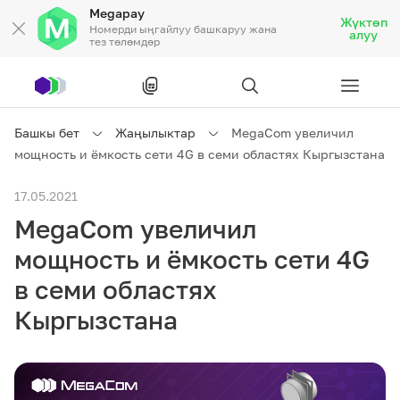
Megapay
Жүктөп
Номерди ыңгайлуу башкаруу жана
алуу
тез төлөмдөр
Рус
/
Кырг
Башкы бет
Жаңылыктар
MegaCom увеличил
мощность и ёмкость сети 4G в семи областях Кыргызстана
Жеке кардарларга
17.05.2021
MegaCom увеличил
Жеке кардарларга
Байланыш
мощность и ёмкость сети 4G
Ишкердик үчүн
в семи областях
Кыргызстана
Тарифтер
Акциялар
Роуминг