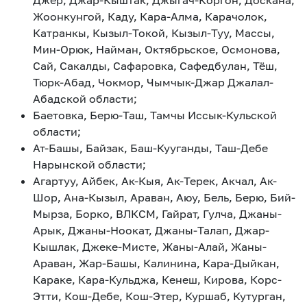
Джер, Джар-Кыштак, Джыгач-Коргон, Доскана,
Жоонкунгой, Каду, Кара-Алма, Карачолок,
Катранкы, Кызыл-Токой, Кызыл-Туу, Массы,
Мин-Орюк, Найман, Октябрьское, Осмонова,
Сай, Сакалды, Сафаровка, Сафедбулан, Тёш,
Тюрк-Абад, Чокмор, Чымчык-Джар Джалал-
Абадской области;
Баетовка, Берю-Таш, Тамчы Иссык-Кульской
области;
Ат-Башы, Байзак, Баш-Кууганды, Таш-Дебе
Нарынской области;
Агартуу, Айбек, Ак-Кыя, Ак-Терек, Акчал, Ак-
Шор, Ана-Кызыл, Араван, Аюу, Бель, Берю, Бий-
Мырза, Борко, ВЛКСМ, Гайрат, Гулча, Джаны-
Арык, Джаны-Ноокат, Джаны-Талап, Джар-
Кышлак, Джеке-Мисте, Жаны-Алай, Жаны-
Араван, Жар-Башы, Калинина, Кара-Дыйкан,
Караке, Кара-Кульджа, Кенеш, Кирова, Корс-
Этти, Кош-Дебе, Кош-Этер, Куршаб, Кутурган,