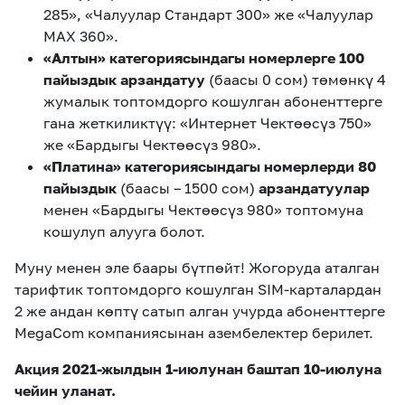
285», «Чалуулар Стандарт 300» же «Чалуулар
МАХ 360».
«Алтын» категориясындагы номерлерге 100
пайыздык арзандатуу
(баасы 0 сом) төмөнкү 4
жумалык топтомдорго кошулган абоненттерге
гана жеткиликтүү: «Интернет Чектөөсүз 750»
же «Бардыгы Чектөөсүз 980».
«Платина» категориясындагы номерлерди 80
пайыздык
(баасы – 1500 сом)
арзандатуулар
менен «Бардыгы Чектөөсүз 980» топтомуна
кошулуп алууга болот.
Муну менен эле баары бүтпөйт! Жогоруда аталган
тарифтик топтомдорго кошулган SIM-карталардан
2 же андан көптү сатып алган учурда абоненттерге
MegaCom компаниясынан азембелектер берилет.
Акция 2021-жылдын 1-июлунан баштап 10-июлуна
чейин уланат.