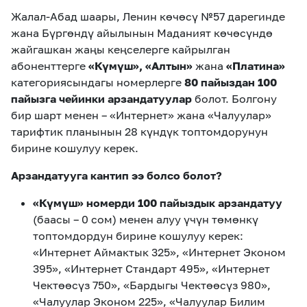
Жалал-Абад шаары, Ленин көчөсү №57 дарегинде
жана Бүргөндү айылынын Маданият көчөсүндө
жайгашкан жаңы кеңселерге кайрылган
абоненттерге
«Күмүш», «Алтын»
жана
«Платина»
категориясындагы номерлерге
80 пайыздан 100
пайызга чейинки арзандатуулар
болот. Болгону
бир шарт менен – «Интернет» жана «Чалуулар»
тарифтик планынын 28 күндүк топтомдорунун
бирине кошулуу керек.
Арзандатууга кантип ээ болсо болот?
«Күмүш» номерди 100 пайыздык арзандатуу
(баасы – 0 сом) менен алуу үчүн төмөнкү
топтомдордун бирине кошулуу керек:
«Интернет Аймактык 325», «Интернет Эконом
395», «Интернет Стандарт 495», «Интернет
Чектөөсүз 750», «Бардыгы Чектөөсүз 980»,
«Чалуулар Эконом 225», «Чалуулар Билим