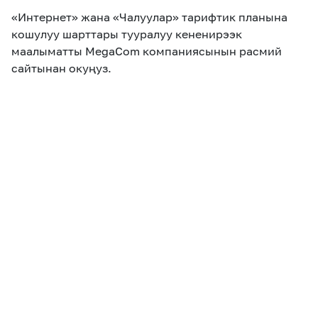
«Интернет» жана «Чалуулар» тарифтик планына
кошулуу шарттары тууралуу кененирээк
маалыматты MegaCom компаниясынын расмий
сайтынан окуңуз.