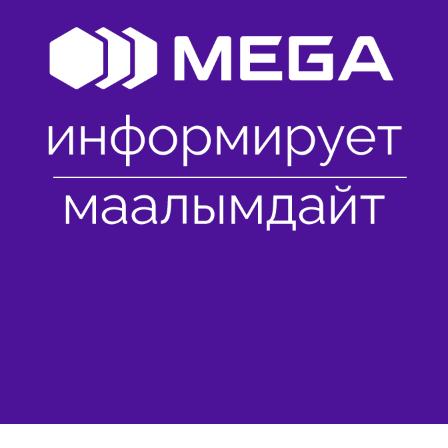
Көңүл ачуучу
Жаңылыктар
Номерди тандоо
MegaPay
Офис картасы жана каптоо