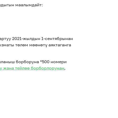
ндыгын маалымдайт:
артуу 2021-жылдын 1-сентябрынан
ызматы төлөм мөөнөтү аяктаганга
айланыш борборуна *500 номери
у жана тейлөө борборлорунан
,