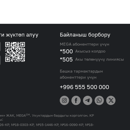
ти жүктөп алуу
Байланыш борбору
MEGA абоненттери үчүн
*500
Акысыз колдоо
*505
Акы төлөнүүчү линиясы
Башка тармактардын
абоненттери үчүн
+996 555 500 000
СМ
ком» ЖАК, MEGA
. Укуктардын бардыгы корголгон. КР
ы:
26-КР, №18-0303-КР, №15-1446-КР, №16-0090-КР, №18-