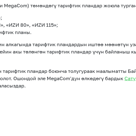
си MegaCom) төмөндөгү тарифтик пландар жоюла турга
;
И», «ИZИ 80», «ИZИ 115»;
ифтик планы.
н алкагында тарифтик пландардын иштөө мөөнөтүн уз
чейин акы төлөнгөн тарифтик пландар үчүн байланыш к
он тарифтик пландар боюнча толугураак маалыматты Б
болот. Ошондой эле MegaCom'дун өлкөдөгү бардык
Сату
аласыздар.