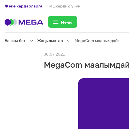
Жеке кардарларга
Ишкердик үчүн
Меню
Башкы бет
Жаңылыктар
MegaCom маалымдайт
Жеке кардарларга
30.07.2021
MegaCom маалымдай
Жеке кардарларга
Байланыш
Ишкердик үчүн
Тарифтер
eSIM