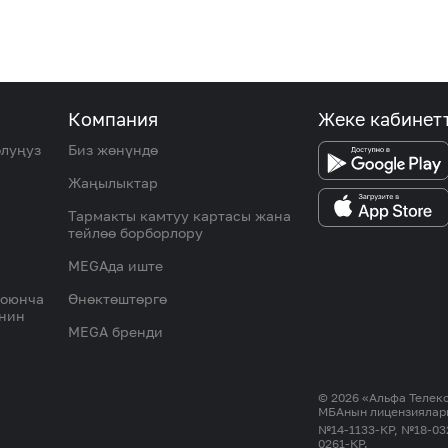
Компания
Жеке кабинет
олуңуз
Биз жөнүндө
Жаңылыктар
Тармакты камтуу картасы жана
тейлөө борборлору
MEGAда иште
боюнча
Өнөктөштөргө
инин
MEGA бренди
© 2026 «Альфа Теле
МБАнын лицензиялар
№14-1133-КР, №18-03
0261-КР.