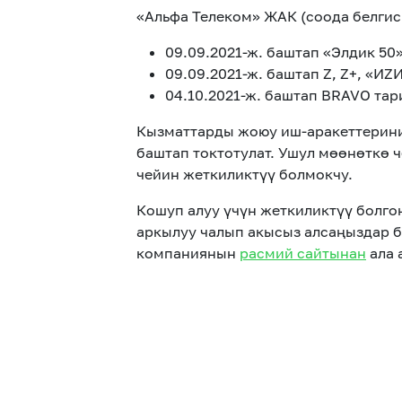
«Альфа Телеком» ЖАК (соода белги
09.09.2021-ж. баштап «Элдик 50»
09.09.2021-ж. баштап Z, Z+, «ИZ
04.10.2021-ж. баштап BRAVO тар
Кызматтарды жоюу иш-аракеттерини
баштап токтотулат. Ушул мөөнөткө 
чейин жеткиликтүү болмокчу.
Кошуп алуу үчүн жеткиликтүү болг
аркылуу чалып акысыз алсаңыздар 
компаниянын
расмий сайтынан
ала 