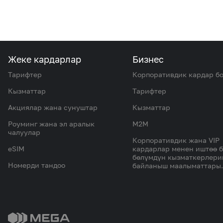
Жеке кардарлар
Бизнес
Тарифтер
Корпоративдик кардар б
Кызматтар
Тарифтер
Акциялар жана сунуштар
Кызматтар
Роуминг жана эл аралык
M2M
чалуулар
Корпоративдик жана VIP
eSIM
кардарлар менен иштөө 
бөлүмдүн кызматкерлер
Номерди тандоо
байланыш маалыматтары.