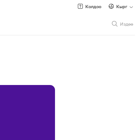
Колдоо
Кырг
Издөө
Рус
/
Кырг
Роуминг