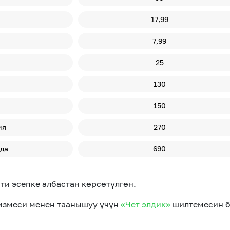
17,99
7,99
25
130
150
ия
270
да
690
ти эсепке албастан көрсөтүлгөн.
тизмеси менен таанышуу үчүн
«Чет элдик»
шилтемесин б