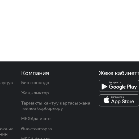
Компания
Жеке кабинет
олуңуз
Биз жөнүндө
Жаңылыктар
Тармакты камтуу картасы жана
тейлөө борборлору
MEGAда иште
боюнча
Өнөктөштөргө
инин
MEGA бренди