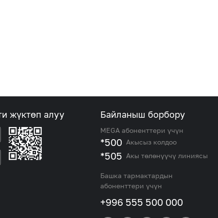
ти жүктөп алуу
Байланыш борбору
MEGA абоненттери үчүн
*500
Акысыз колдоо
*505
Акы төлөнүүчү линиясы
Башка тармактардын
абоненттери үчүн
+996 555 500 000