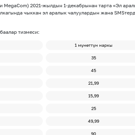
си MegaCom) 2021-жылдын 1-декабрынан тарта «Эл ар
лкагында чыккан эл аралык чалуулардын жана SMSтерд
баалар тизмеси:
1 мүнөттүн наркы
35
45
21,99
15,99
25
49,99
90