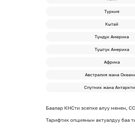
Түркия
Кытай
Түндүк Америка
Түштүк Америка
Африка
Австралия жана Океан
Спутник жана Антаркти
Баалар КНСти эсепке алуу менен, СС
Тарифтик опциянын актуалдуу баа 