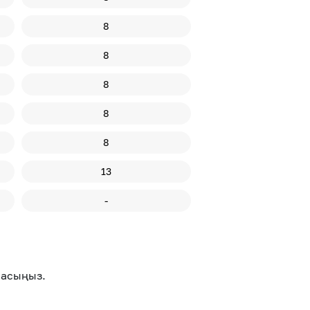
8
8
8
8
8
13
-
асыңыз.