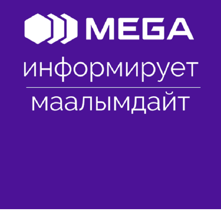
Көңүл ачуучу
Жаңылыктар
Номерди тандоо
MegaPay
Офис картасы жана каптоо