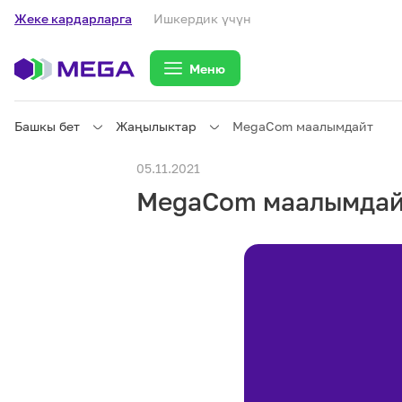
Жеке кардарларга
Ишкердик үчүн
Меню
Башкы бет
Жаңылыктар
MegaCom маалымдайт
Жеке кардарларга
05.11.2021
MegaCom маалымдай
Жеке кардарларга
Байланыш
Ишкердик үчүн
Тарифтер
eSIM