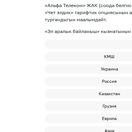
«Альфа Телеком» ЖАК (соода белги
«Чет элдик» тарифтик опциясынын а
тургандыгын маалымдайт.
«Эл аралык байланыш» кызматынын 
КМШ
Украина
Россия
Казакстан
Грузия
Европа
Азия