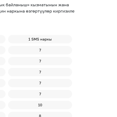
алык байланыш» кызматынын жана
ин наркына өзгөртүүлөр киргизиле
1 SMS наркы
7
7
7
7
7
10
8