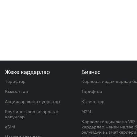
Жеке кардарлар
Бизнес
Тарифтер
Корпоративдик кардар б
Кызматтар
Тарифтер
Акциялар жана сунуштар
Кызматтар
Роуминг жана эл аралык
M2M
чалуулар
Корпоративдик жана VIP
eSIM
кардарлар менен иштөө 
бөлүмдүн кызматкерлер
Номерди тандоо