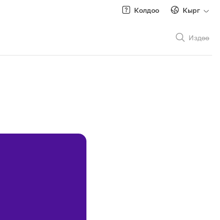
Колдоо
Кырг
Издөө
Рус
/
Кырг
Роуминг