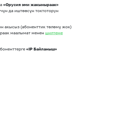
на
«Орусия эми жакыныраак»
чүн да иштөөсүн токтоторун
он акысыз (абоненттик төлөмү жок)
ураак маалымат менен
шилтеме
абоненттерге
«IP Байланыш»