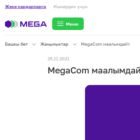
Жеке кардарларга
Ишкердик үчүн
Меню
Башкы бет
Жаңылыктар
MegaCom маалымдайт
Жеке кардарларга
25.11.2021
MegaCom маалымдай
Жеке кардарларга
Байланыш
Ишкердик үчүн
Тарифтер
eSIM