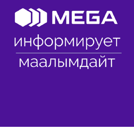
Көңүл ачуучу
Жаңылыктар
Номерди тандоо
MegaPay
Офис картасы жана каптоо