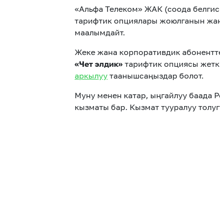
«Альфа Телеком» ЖАК (соода белгис
тарифтик опциялары жоюлганын жана
маалымдайт.
Жеке жана корпоративдик абонентте
«Чет элдик»
тарифтик опциясы жетк
аркылуу
таанышсаңыздар болот.
Муну менен катар, ыңгайлуу баада 
кызматы бар. Кызмат тууралуу толу