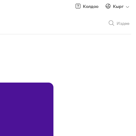
Колдоо
Кырг
Издөө
Рус
/
Кырг
Роуминг