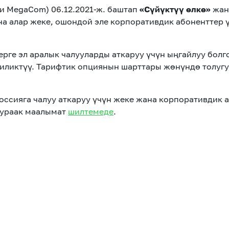
и MegaCom) 06.12.2021-ж. баштап
«Сүйүктүү өлкө»
жа
 алар жеке, ошондой эле корпоративдик абоненттер ү
рге эл аралык чалууларды аткаруу үчүн ыңгайлуу болг
иликтүү. Тарифтик опциянын шарттары жөнүндө толуг
Россияга чалуу аткаруу үчүн жеке жана корпоративдик 
гураак маалымат
шилтемеде
.