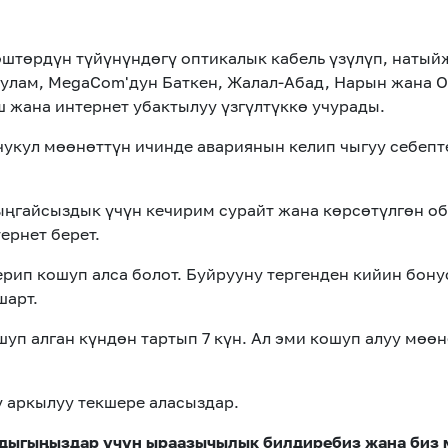
штөрдүн түйүнүндөгү оптикалык кабель үзүлүп, натый
н улам, MegaCom'дун Баткен, Жалал-Абад, Нарын жана
жана интернет убактылуу үзгүлтүккө учурады.
укул мөөнөттүн ичинде авариянын келип чыгуу себепт
ңгайсыздык үчүн кечирим сурайт жана көрсөтүлгөн об
ернет берет.
рип кошуп алса болот. Буйрууну тергенден кийин бон
шарт.
уп алган күндөн тартып 7 күн. Ал эми кошуп алуу мөө
 аркылуу текшере аласыздар.
дыгыңыздар үчүн ыраазычылык билдиребиз жана биз 