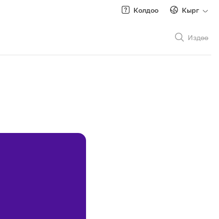
Колдоо
Кырг
Издөө
Рус
/
Кырг
Роуминг