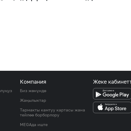
Компания
Жеке кабинет
олуңуз
Биз жөнүндө
Жаңылыктар
Тармакты камтуу картасы жана
тейлөө борборлору
MEGAда иште