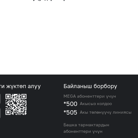
ти жүктөп алуу
Байланыш борбору
MEGA абоненттери үчүн
*500
Акысыз колдоо
*505
Акы төлөнүүчү линиясы
Башка тармактардын
абоненттери үчүн