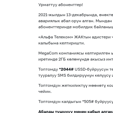
Урматтуу абоненттер!
2021-жылдын 13-декабрында, өнөктө
авариялык абал орун алган. Мында
абоненттеринде мобилдик байланыш 
«Альфа Телеком» ЖАКтын адистери ч
калыбына келтиришти.
MegaCom компаниясы келтирилген ы
иретинде 2ГБ көлөмүндө акысыз инт
Топтомду
*2044#
USSD-буйруусун те
тууралуу SMS билдирүүнүн келүүсү 
Топтомдун жеткиликтүү мөөнөтү кош
чейин.
Топтомдун калдыгын *505# буйруусу
Абалды түшүнүү менен кабыл алган