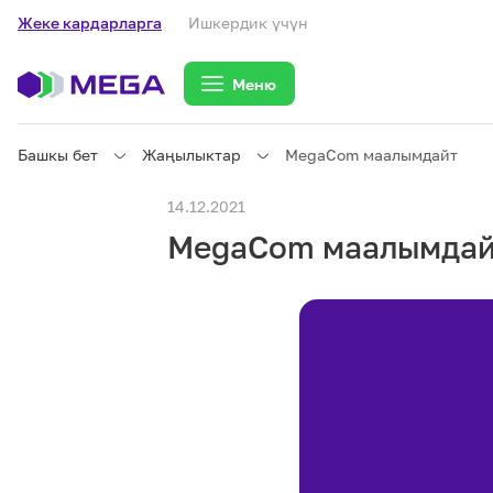
Жеке кардарларга
Ишкердик үчүн
Меню
Башкы бет
Жаңылыктар
MegaCom маалымдайт
Жеке кардарларга
14.12.2021
MegaCom маалымдай
Жеке кардарларга
Байланыш
Ишкердик үчүн
Тарифтер
eSIM