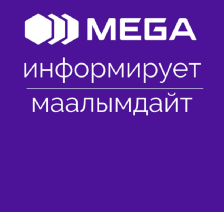
Көңүл ачуучу
Жаңылыктар
Номерди тандоо
MegaPay
Офис картасы жана каптоо