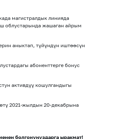
жада магистралдык линияда
 Ош облустарында жашаган айрым
ерин аныктап, түйүндүн иштөөсүн
лустардагы абоненттерге бонус
устун активдүү кошулгандыгы
нөтү 2021-жылдын 20-декабрына
менен болгонуңуздарга ыракмат!