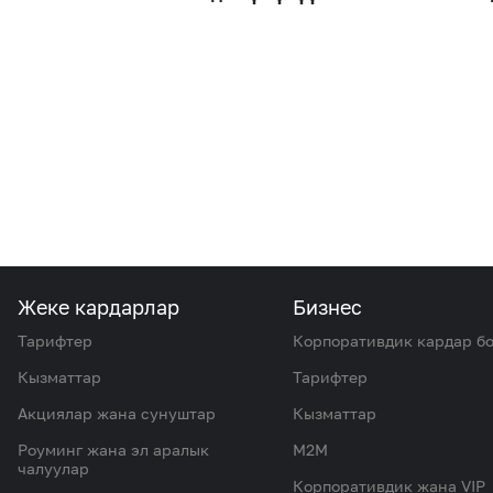
Жеке кардарлар
Бизнес
Тарифтер
Корпоративдик кардар б
Кызматтар
Тарифтер
Акциялар жана сунуштар
Кызматтар
Роуминг жана эл аралык
M2M
чалуулар
Корпоративдик жана VIP