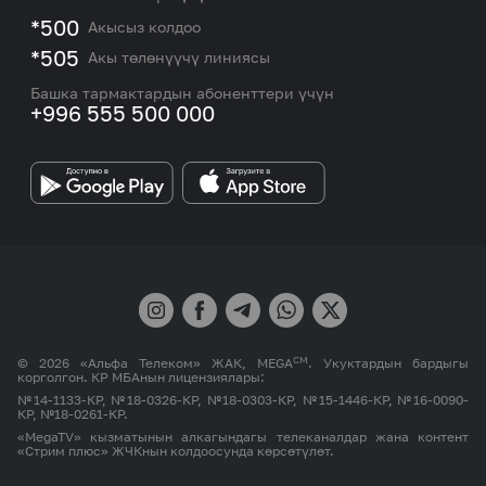
eSIM
M2M
*500
Акысыз колдоо
Тармакты камтуу картасы жана тейлөө борборлору
Номерди тандоо
*505
Акы төлөнүүчү линиясы
Корпоративдик жана VIP кардарлар менен иштөө
MEGAда иште
боюнча бөлүмдүн кызматкерлеринин байланыш
Башка тармактардын абоненттери үчүн
маалыматтары.
+996 555 500 000
Өнөктөштөргө
MEGA бренди
СМ
© 2026 «Альфа Телеком» ЖАК, MEGA
. Укуктардын бардыгы
корголгон. КР МБАнын лицензиялары:
№14-1133-КР, №18-0326-КР, №18-0303-КР, №15-1446-КР, №16-0090-
КР, №18-0261-КР.
«MegaTV» кызматынын алкагындагы телеканалдар жана контент
«Стрим плюс» ЖЧКнын колдоосунда көрсөтүлөт.