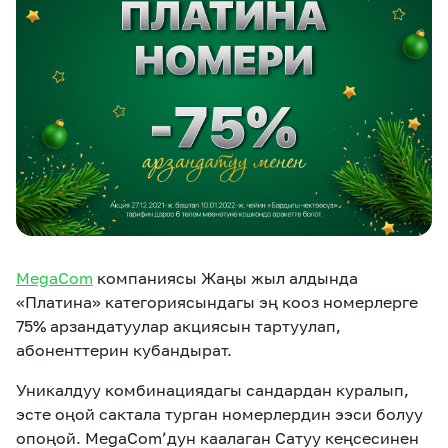
eSIM
M2M
Кызматтар
Компания
Кызматтар
Көңүл ачуучу
Соц. тармактар
Кызмат көрсөтүүлөр
Биз жөнүндө
Жаңылыктар
MEGAда иште
Чалуулар жана
MegaCom
компаниясы Жаңы жыл алдында
Номерди тандоо
SIM жеткирүү
SMS
«Платина» категориясындагы эң кооз номерлерге
75% арзандатуулар акциясын тартуулап,
Офис картасы
MegaTV
MegaPay
MegaKassa
Өнөктөштөргө
абоненттерин кубандырат.
жана каптоо
Уникалдуу комбинациядагы сандардан куралып,
эсте оңой сактала турган номерлердин ээси болуу
опоңой. MegaCom’дун каалаган Сатуу кеңсесинен