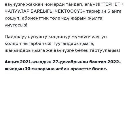
өзүңүзгө жаккан номерди тандап, ага «ИНТЕРНЕТ +
ЧАЛУУЛАР БАРДЫГЫ ЧЕКТӨӨСҮЗ» тарифин 6 айга
кошуп, абоненттик төлөмдү жарым жылга
унутасыз!
Пайдалуу сунушту колдонуу мүмкүнчүлүгүн
колдон чыгарбаңыз! Туугандарыңызга,
жакындарыңызга же өзүңүзгө белек тартуулаңыз!
Акция 2021-жылдын 27-декабрынан баштап 2022-
жылдын 10-январына чейин аракетте болот.