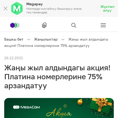
Megapay
Жүктөп
Номерди ыңгайлуу башкаруу жана
алуу
тез төлөмдөр
Рус
/
Кырг
Башкы бет
Жаңылыктар
Жаңы жыл алдындагы
акция! Платина номерлерине 75% арзандатуу
Жеке кардарларга
26.12.2021
Жаңы жыл алдындагы акция!
Жеке кардарларга
Байланыш
Платина номерлерине 75%
Ишкердик үчүн
арзандатуу
Тарифтер
Акциялар
Роуминг