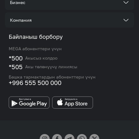
Бизнес
Кызматтар
Корпоративдик кардар болуңуз
Компания
Акциялар жана сунуштар
Тарифтер
Биз жөнүндө
Байланыш борбору
Роуминг жана эл аралык чалуулар
Кызматтар
Жаңылыктар
MEGA абоненттери үчүн
eSIM
M2M
*500
Акысыз колдоо
Тармакты камтуу картасы жана тейлөө борборлору
Номерди тандоо
*505
Акы төлөнүүчү линиясы
Корпоративдик жана VIP кардарлар менен иштөө
MEGAда иште
боюнча бөлүмдүн кызматкерлеринин байланыш
Башка тармактардын абоненттери үчүн
маалыматтары.
+996 555 500 000
Өнөктөштөргө
MEGA бренди