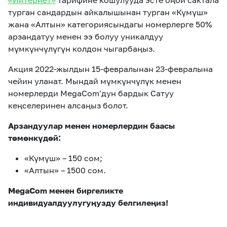
«Интернет»
тарифине кошулууда эсте оңой сактала
турган сандардын айкалышынан турган «Күмүш»
жана «Алтын» категориясындагы номерлерге 50%
арзандатуу менен ээ болуу уникалдуу
мүмкүнчүлүгүн колдон чыгарбаңыз.
Акция 2022-жылдын 15-февралынан 23-февралына
чейин уланат. Мындай мүмкүнчүлүк менен
номерлерди MegaCom'дун бардык Сатуу
кеңселеринен алсаңыз болот.
Арзандуулар менен номерлердин баасы
төмөнкүдөй:
«Күмүш» – 150 сом;
«Алтын» – 1500 сом.
MegaCom менен биргеликте
индивидуалдуулугуңузду белгилеңиз!