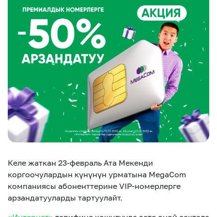
eSIM
M2M
Кызматтар
Компания
Кызматтар
Көңүл ачуучу
Соц. тармактар
Кызмат көрсөтүүлөр
Биз жөнүндө
Жаңылыктар
MEGAда иште
Чалуулар жана
Номерди тандоо
SIM жеткирүү
SMS
Келе жаткан 23-февраль Ата Мекенди
Офис картасы
MegaTV
MegaPay
MegaKassa
Өнөктөштөргө
жана каптоо
коргоочулардын күнүнүн урматына MegaCom
компаниясы абоненттерине VIP-номерлерге
арзандатууларды тартуулайт.