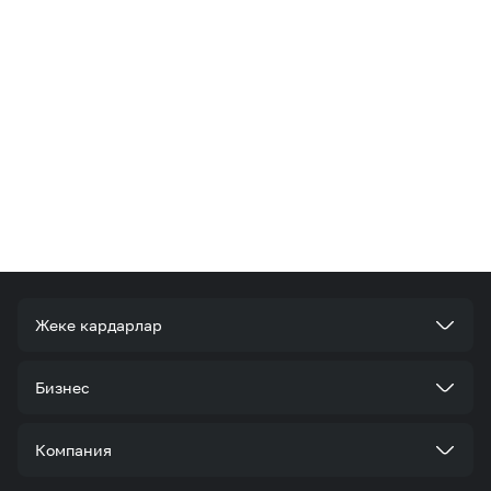
Жеке кардарлар
Тарифтер
Бизнес
Кызматтар
Корпоративдик кардар болуңуз
Компания
Акциялар жана сунуштар
Тарифтер