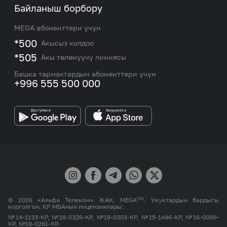
Биз жөнүндө
Байланыш борбору
Роуминг жана эл аралык чалуулар
Кызматтар
Жаңылыктар
MEGA абоненттери үчүн
eSIM
M2M
*500
Акысыз колдоо
Тармакты камтуу картасы жана тейлөө борборлору
Номерди тандоо
*505
Акы төлөнүүчү линиясы
Корпоративдик жана VIP кардарлар менен иштөө
MEGAда иште
боюнча бөлүмдүн кызматкерлеринин байланыш
Башка тармактардын абоненттери үчүн
маалыматтары.
+996 555 500 000
Өнөктөштөргө
MEGA бренди
СМ
© 2026 «Альфа Телеком» ЖАК, MEGA
. Укуктардын бардыгы
корголгон. КР МБАнын лицензиялары:
№14-1133-КР, №18-0326-КР, №18-0303-КР, №15-1446-КР, №16-0090-
КР, №18-0261-КР.