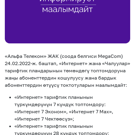
eSIM
M2M
Кызматтар
Компания
Кызматтар
Көңүл ачуучу
Соц. тармактар
«Альфа Телеком» ЖАК (соода белгиси MegaCom)
Кызмат көрсөтүүлөр
24.02.2022-ж. баштап, «Интернет» жана «Чалуулар»
тарифтик пландарынын төмөндөгү топтомдоруна
Биз жөнүндө
Жаңылыктар
MEGAда иште
жаңы абоненттердин кошулуусу жана бардык
Чалуулар жана
Номерди тандоо
SIM жеткирүү
абоненттердин өтүүсү токтотуларын маалымдайт:
SMS
«Интернет» тарифтик планынын
Офис картасы
MegaTV
MegaPay
MegaKassa
Өнөктөштөргө
түркүмдөрүнүн 7 күндүк топтомдору:
жана каптоо
«Интернет 7 Эконом», «Интернет 7 Мах»,
«Интернет 7 Чектөөсүз»;
«Интернет» тарифтик планынын
түркүмдөрүнүн 28 күндүк топтомдору: