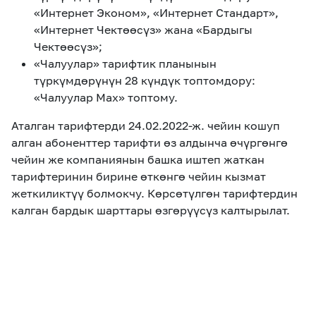
«Интернет Эконом», «Интернет Стандарт»,
«Интернет Чектөөсүз» жана «Бардыгы
Чектөөсүз»;
«Чалуулар» тарифтик планынын
түркүмдөрүнүн 28 күндүк топтомдору:
«Чалуулар Мах» топтому.
Аталган тарифтерди 24.02.2022-ж. чейин кошуп
алган абоненттер тарифти өз алдынча өчүргөнгө
чейин же компаниянын башка иштеп жаткан
тарифтеринин бирине өткөнгө чейин кызмат
жеткиликтүү болмокчу. Көрсөтүлгөн тарифтердин
калган бардык шарттары өзгөрүүсүз калтырылат.