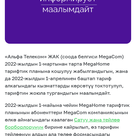
eSIM
M2M
Кызматтар
Компания
Кызматтар
Көңүл ачуучу
Соц. тармактар
«Альфа Телеком» ЖАК (соода белгиси MegaCom)
Кызмат көрсөтүүлөр
2022-жылдын 1-мартынан тарта MegaHome
тарифтик планына кошулуу жабылгандыгын, жана
Биз жөнүндө
Жаңылыктар
MEGAда иште
да 2022-жылдын 1-апрелинен баштап тариф
Чалуулар жана
Номерди тандоо
SIM жеткирүү
алкагындагы кызматтарды көрсөтүү токтотулуп,
SMS
тарифтин жоюла тургандыгын маалымдайт.
Офис картасы
MegaTV
MegaPay
MegaKassa
Өнөктөштөргө
2022-жылдын 1-майына чейин MegaHome тарифтик
жана каптоо
планынын абоненттери MegaCom компаниясынын
өлкө аймагындагы каалаган
Сатуу жана тейлөө
борборлорунун
бирине кайрылып, өз тарифин
тейлөөнүн алдын ала төлөө формасындагы