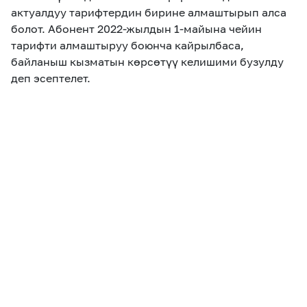
актуалдуу тарифтердин бирине алмаштырып алса
болот. Абонент 2022-жылдын 1-майына чейин
тарифти алмаштыруу боюнча кайрылбаса,
байланыш кызматын көрсөтүү келишими бузулду
деп эсептелет.