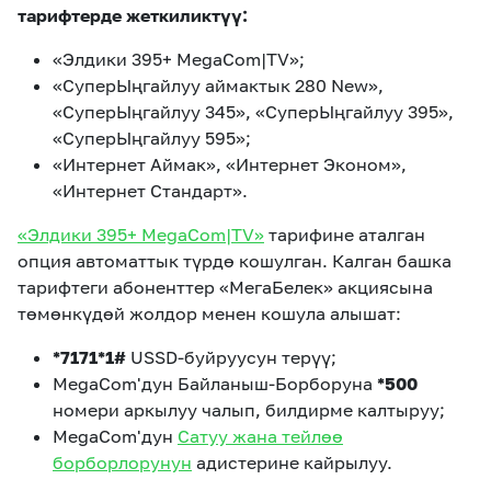
тарифтерде жеткиликтүү:
«Элдики 395+ MegaCom|TV»;
«СуперЫңгайлуу аймактык 280 New»,
«СуперЫңгайлуу 345», «СуперЫңгайлуу 395»,
«СуперЫңгайлуу 595»;
«Интернет Аймак», «Интернет Эконом»,
«Интернет Стандарт».
«Элдики 395+ MegaCom|TV»
тарифине аталган
опция автоматтык түрдө кошулган. Калган башка
тарифтеги абоненттер «МегаБелек» акциясына
төмөнкүдөй жолдор менен кошула алышат:
*7171*1#
USSD-буйруусун терүү;
MegaCom'дун Байланыш-Борборуна
*500
номери аркылуу чалып, билдирме калтыруу;
MegaCom'дун
Сатуу жана тейлөө
борборлорунун
адистерине кайрылуу.