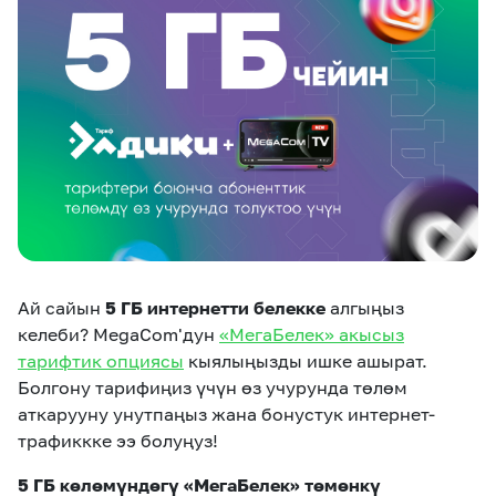
eSIM
M2M
Кызматтар
Компания
Кызматтар
Көңүл ачуучу
Соц. тармактар
Кызмат көрсөтүүлөр
Биз жөнүндө
Жаңылыктар
MEGAда иште
Чалуулар жана
Ай сайын
5 ГБ интернетти белекке
алгыңыз
Номерди тандоо
SIM жеткирүү
SMS
келеби? MegaCom'дун
«МегаБелек» акысыз
тарифтик опциясы
кыялыңызды ишке ашырат.
Офис картасы
MegaTV
MegaPay
MegaKassa
Өнөктөштөргө
Болгону тарифиңиз үчүн өз учурунда төлөм
жана каптоо
аткарууну унутпаңыз жана бонустук интернет-
трафиккке ээ болуңуз!
5 ГБ көлөмүндөгү «МегаБелек» төмөнкү