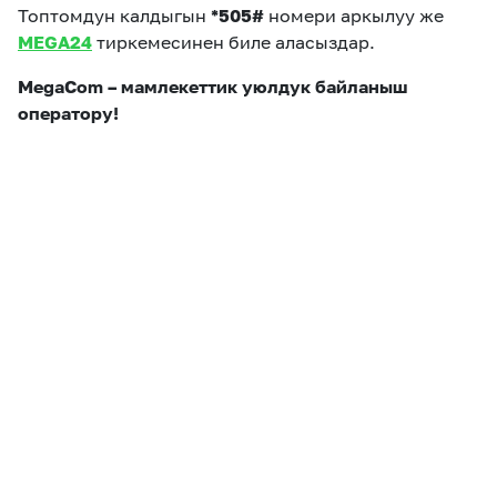
Топтомдун калдыгын
*505#
номери аркылуу же
MEGA24
тиркемесинен биле аласыздар.
MegaCom – мамлекеттик уюлдук байланыш
оператору!