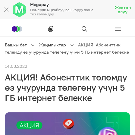
Megapay
Жүктөп
Номерди ыңгайлуу башкаруу жана
алуу
тез төлөмдөр
Рус
/
Кырг
Башкы бет
Жаңылыктар
АКЦИЯ! Абоненттик
төлөмдү өз учурунда төлөгөнү үчүн 5 ГБ интернет белекке
Жеке кардарларга
14.03.2022
АКЦИЯ! Абоненттик төлөмдү
Жеке кардарларга
Байланыш
өз учурунда төлөгөнү үчүн 5
Ишкердик үчүн
ГБ интернет белекке
Тарифтер
Акциялар
Роуминг