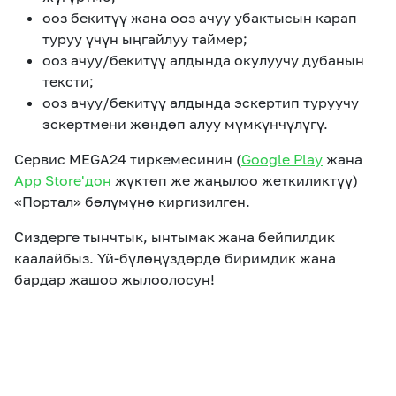
ооз бекитүү жана ооз ачуу убактысын карап
туруу үчүн ыңгайлуу таймер;
ооз ачуу/бекитүү алдында окулуучу дубанын
тексти;
ооз ачуу/бекитүү алдында эскертип туруучу
эскертмени жөндөп алуу мүмкүнчүлүгү.
Сервис MEGA24 тиркемесинин (
Google Play
жана
App Store'дон
жүктөп же жаңылоо жеткиликтүү)
«Портал» бөлүмүнө киргизилген.
Сиздерге тынчтык, ынтымак жана бейпилдик
каалайбыз. Үй-бүлөңүздөрдө биримдик жана
бардар жашоо жылоолосун!