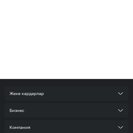
Жеке кардарлар
Тарифтер
Бизнес
Кызматтар
Корпоративдик кардар болуңуз
Компания
Акциялар жана сунуштар