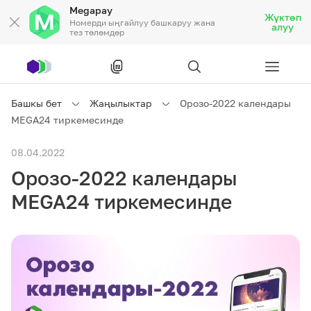
Megapay
Жүктөп
Номерди ыңгайлуу башкаруу жана
алуу
тез төлөмдөр
Рус
/
Кырг
Башкы бет
Жаңылыктар
Орозо-2022 календары
MEGA24 тиркемесинде
Жеке кардарларга
08.04.2022
Орозо-2022 календары
Жеке кардарларга
Байланыш
MEGA24 тиркемесинде
Ишкердик үчүн
Тарифтер
Акциялар
Роуминг