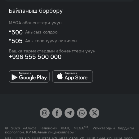
Тарифтер
Биз жөнүндө
Байланыш борбору
Роуминг жана эл аралык чалуулар
Кызматтар
Жаңылыктар
MEGA абоненттери үчүн
eSIM
M2M
*500
Акысыз колдоо
Тармакты камтуу картасы жана тейлөө борборлору
Номерди тандоо
*505
Акы төлөнүүчү линиясы
Корпоративдик жана VIP кардарлар менен иштөө
MEGAда иште
боюнча бөлүмдүн кызматкерлеринин байланыш
Башка тармактардын абоненттери үчүн
маалыматтары.
+996 555 500 000
Өнөктөштөргө
MEGA бренди
СМ
© 2026 «Альфа Телеком» ЖАК, MEGA
. Укуктардын бардыгы
корголгон. КР МБАнын лицензиялары:
№14-1133-КР, №18-0326-КР, №18-0303-КР, №15-1446-КР, №16-0090-