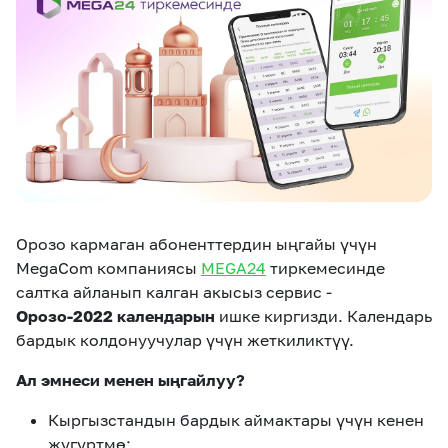
eSIM
M2M
Кызматтар
Компания
Кызматтар
Көңүл ачуучу
Соц. тармактар
Кызмат көрсөтүүлөр
Орозо кармаган абоненттердин ыңгайы үчүн
Биз жөнүндө
Жаңылыктар
MEGAда иште
MegaCom компаниясы
MEGA24
тиркемесинде
Чалуулар жана
Номерди тандоо
SIM жеткирүү
SMS
салтка айланып калган акысыз сервис -
Орозо-2022 календарын
ишке киргизди. Календарь
Офис картасы
бардык колдонуучулар үчүн жеткиликтүү.
MegaTV
MegaPay
MegaKassa
Өнөктөштөргө
жана каптоо
Ал эмнеси менен ыңгайлуу?
Кыргызстандын бардык аймактары үчүн кенен
жүгүртмө;