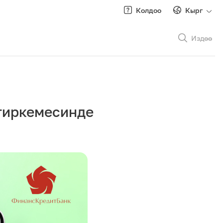
Колдоо
Кырг
Издөө
Рус
/
Кырг
тиркемесинде
Роуминг