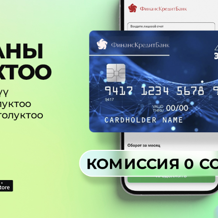
Көңүл ачуучу
Жаңылыктар
Номерди тандоо
MegaPay
Офис картасы жана каптоо