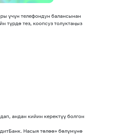
ры үчүн телефондун балансынан
 түрдө тез, коопсуз толуктаңыз
дап, андан кийин керектүү болгон
едитБанк. Насыя төлөө» бөлүмүнө