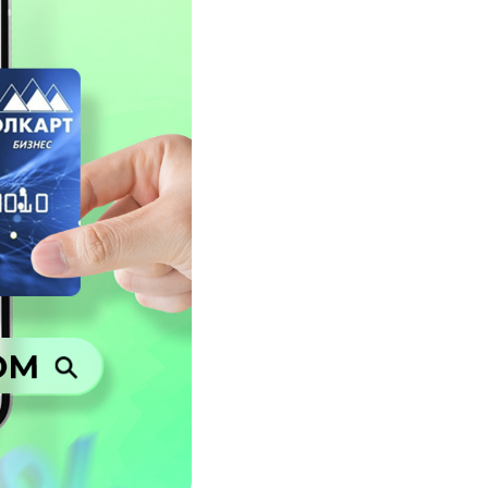
Соц. тармактар
MEGAда иште
SIM жеткирүү
MegaKassa