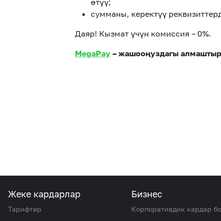
өтүү;
сумманы, керектүү реквизиттер
Даяр! Кызмат үчүн комиссия – 0%.
MegaPay
– жашооңуздагы алмаштыр
Жеке кардарлар
Бизнес
Тарифтер
Корпоративдик кардар б