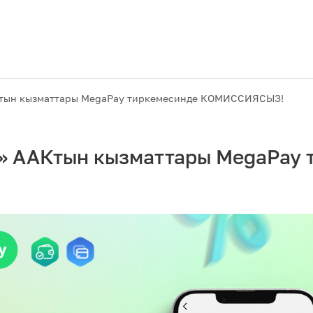
тын кызматтары MegaPay тиркемесинде КОМИССИЯСЫЗ!
 ААКтын кызматтары MegaPay 
Акциялар
M2M