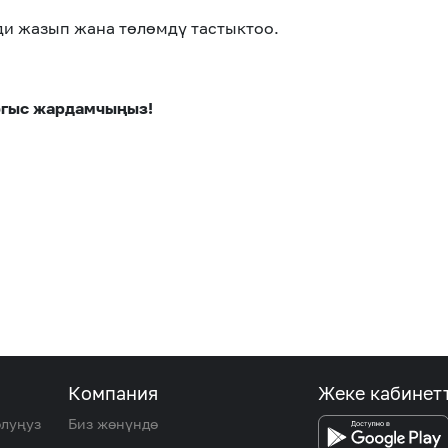
ди жазып жана төлөмдү тастыктоо.
гыс жардамчыңыз!
Компания
Жеке кабинет
олуңуз
Биз жөнүндө