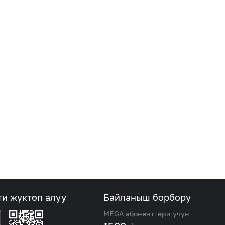
ти жүктөп алуу
Байланыш борбору
MEGA абоненттери үчүн