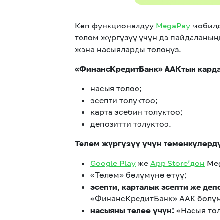
Көп функционалдуу
MegaPay
мобилд
төлөм жүргүзүү үчүн да пайдаланы
жана насыяларды төлөңүз.
«ФинансКредитБанк» ААКтын карда
насыя төлөө;
эсепти толуктоо;
карта эсебин толуктоо;
депозитти толуктоо.
Төлөм жүргүзүү үчүн төмөнкүлөрдү
Google Play
же
App Store’дон
Meg
«Төлөм» бөлүмүнө өтүү;
эсепти, карталык эсепти же деп
«ФинансКредитБанк» ААК бөлүм
насыяны төлөө үчүн:
«Насыя төл