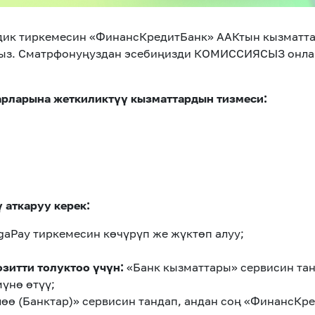
ик тиркемесин «ФинансКредитБанк» ААКтын кызматта
ңыз. Сматрфонуңуздан эсебиңизди КОМИССИЯСЫЗ онлайн
рларына жеткиликтүү кызматтардын тизмеси:
 аткаруу керек:
aPay тиркемесин көчүрүп же жүктөп алуу;
озитти толуктоо үчүн:
«Банк кызматтары» сервисин тан
үнө өтүү;
өө (Банктар)» сервисин тандап, андан соң «ФинансКр