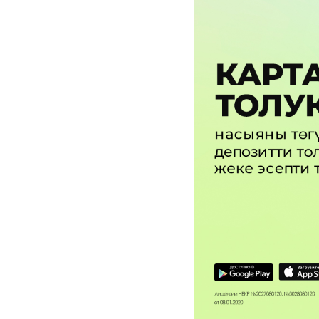
Кызматтар
Компания
Кызматтар
Кызмат көрсөтүүлөр
Биз жөнүндө
Чалуулар жана SMS
MegaTV
Өнөктөштөргө