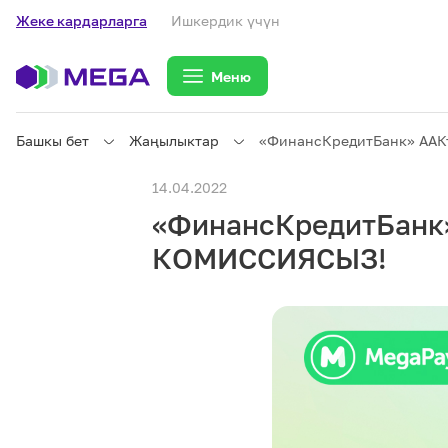
Жеке кардарларга
Ишкердик үчүн
Меню
Башкы бет
Жаңылыктар
«ФинансКредитБанк» ААК
Жеке кардарларга
14.04.2022
«ФинансКредитБанк»
Жеке кардарларга
Байланыш
КОМИССИЯСЫЗ!
Ишкердик үчүн
Тарифтер
eSIM