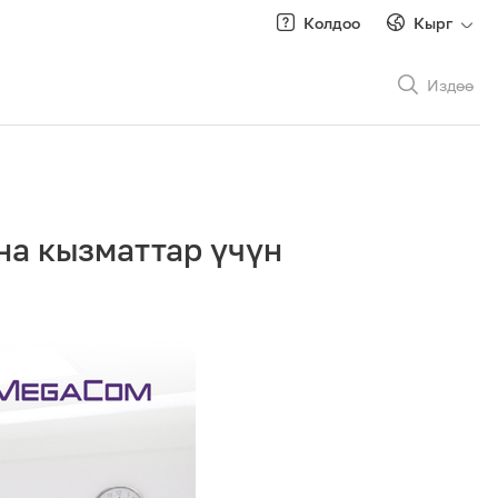
Колдоо
Кырг
Издөө
Рус
/
Кырг
на кызматтар үчүн
Роуминг