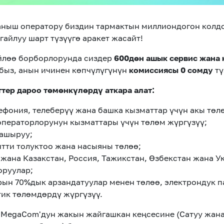
аныш оператору биздин тармактын миллиондогон кол
гайлуу шарт түзүүгө аракет жасайт!
йлөө борборлорунда сиздер
600дөн ашык сервис жана 
быз, анын ичинен көпчүлүгүнүн
комиссиясы 0 сомду
тү
тер дароо төмөнкүлөрдү аткара алат:
ефония, телеберүү жана башка кызматтар үчүн акы төл
ператорлорунун кызматтары үчүн төлөм жүргүзүү;
ашыруу;
итти толуктоо жана насыяны төлөө;
 жана Казакстан, Россия, Тажикстан, Өзбекстан жана 
оруулар;
ын 70%дык арзандатуулар менен төлөө, электрондук па
ик төлөмдөрдү жүргүзүү.
н MegaCom'дун жакын жайгашкан кеңсесине (Сатуу жан