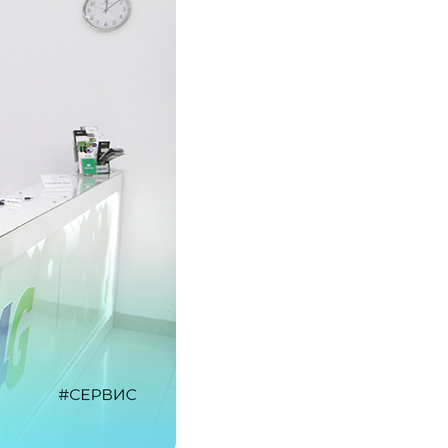
Соц. тармактар
MEGAда иште
SIM жеткирүү
MegaKassa