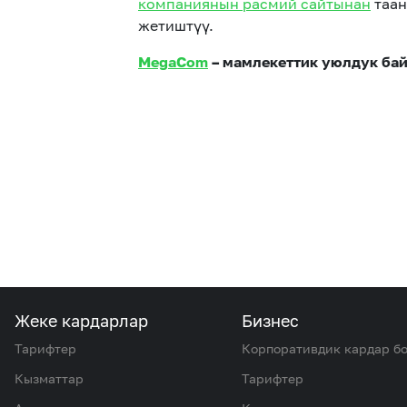
компаниянын расмий сайтынан
таан
жетиштүү.
MegaCom
– мамлекеттик уюлдук ба
Жеке кардарлар
Бизнес
Тарифтер
Корпоративдик кардар б
Кызматтар
Тарифтер