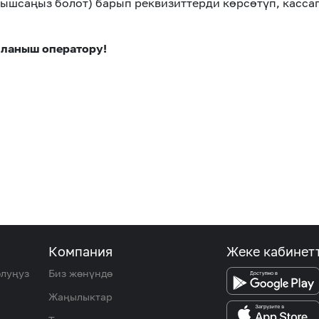
ышсаңыз болот) барып реквизиттерди көрсөтүп, кассаг
йланыш оператору!
Компания
Жеке кабинет
олуңуз
Биз жөнүндө
Жаңылыктар