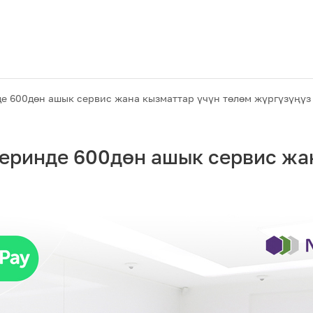
е 600дөн ашык сервис жана кызматтар үчүн төлөм жүргүзүңүз
еринде 600дөн ашык сервис жа
Акциялар
M2M