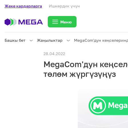
Жеке кардарларга
Ишкердик үчүн
Меню
Башкы бет
Жаңылыктар
MegaCom'дун кеңселеринд
Жеке кардарларга
28.04.2022
MegaCom'дун кеңсел
Жеке кардарларга
Байланыш
төлөм жүргүзүңүз
Ишкердик үчүн
Тарифтер
eSIM