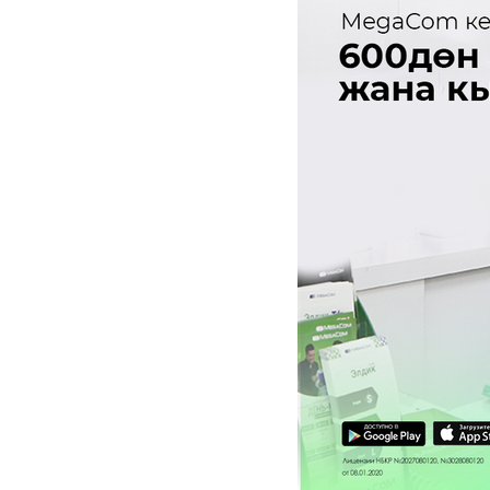
Кызматтар
Компания
Кызматтар
Кызмат көрсөтүүлөр
Биз жөнүндө
Чалуулар жана SMS
MegaTV
Өнөктөштөргө