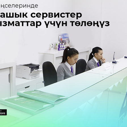
Көңүл ачуучу
Жаңылыктар
Номерди тандоо
MegaPay
Офис картасы жана каптоо