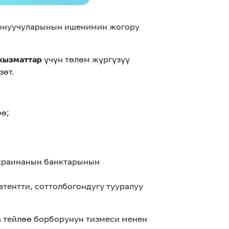
донуучуларынын ишенимин жогору
кызматтар
үчүн төлөм жүргүзүү
зөт.
өө;
Украинанын банктарынын
тентти, соттолбогондугу тууралуу
а тейлөө борборунун тизмеси менен