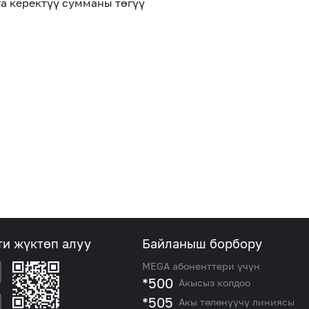
а керектүү сумманы төгүү
ти жүктөп алуу
Байланыш борбору
MEGA абоненттери үчүн
*500
Акысыз колдоо
*505
Акы төлөнүүчү линиясы