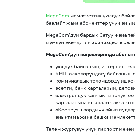
MegaCom
мамлекеттик уюлдук байл
баалайт жана абоненттер үчүн эң ың
MegaCom'дун бардык Сатуу жана те
мүмкүн экендигин эсиңиздерге сала
MegaCom'дун кеңселеринде абонент
уюлдук байланыш, интернет, тел
КМШ өлкөлөрүндөгү байланыш о
коммуналдык төлөмдөрдү ишке 
эсепти, банк карталарын, депоз
электрондук капчыкты толуктоо
карталарына эл аралык акча кот
«Коопсуз шаардын» айып пулдар
аныктама жана башка мамлекетт
Төлөм жүргүзүү үчүн паспорт мене