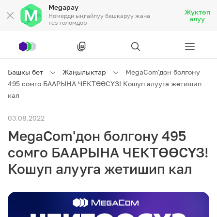
Megapay
Жүктөп
Номерди ыңгайлуу башкаруу жана
алуу
тез төлөмдөр
Рус
/
Кырг
Башкы бет
Жаңылыктар
MegaCom'дон болгону
495 сомго БААРЫНА ЧЕКТӨӨСҮЗ! Кошуп алууга жетишип
Жеке кардарларга
кал
03.08.2022
Жеке кардарларга
Байланыш
MegaCom'дон болгону 495
Ишкердик үчүн
сомго БААРЫНА ЧЕКТӨӨСҮЗ!
Кошуп алууга жетишип кал
Тарифтер
Акциялар
Роуминг