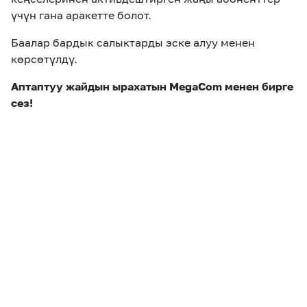
үчүн гана аракетте болот.
Баалар бардык салыктарды эске алуу менен
көрсөтүлдү.
Аптаптуу жайдын ырахатын MegaCom менен бирге
сез!