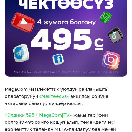
eSIM
M2M
Кызматтар
Компания
Кызматтар
Көңүл ачуучу
Соц. тармактар
Кызмат көрсөтүүлөр
Биз жөнүндө
Жаңылыктар
MEGAда иште
Чалуулар жана
Номерди тандоо
SIM жеткирүү
SMS
MegaCom мамлекеттик уюлдук байланышты
операторунун
«Чектөөсүз»
акциясы соңуна
Офис картасы
MegaTV
MegaPay
MegaKassa
Өнөктөштөргө
чыгарына саналуу күндөр калды.
жана каптоо
«Элдики 595 + MegaCom|TV»
жаңы тарифин
болгону 495 сомго кошуп алып, төмөндөгү эки
абоненттик төлөмдү МЕГА-пайдалуу баа менен