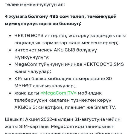
төлөө мүмкүнчүлүгүн ал!
4 жумага болгону 495 сом төлөп, төмөнкүдөй
мүмкүнчүлүктөргө ээ болосуң:
ЧЕКТӨӨСҮЗ интернет, жогорку ылдамдыктагы
социалдык тармактар жана мессенжерлер;
интернет менен АКЫСЫЗ бөлүшүү
мүмкүнчүлүгү;
MegaCom түйүнүнүн ичинде ЧЕКТӨӨСҮЗ SMS
жана чалуулар;
КРнын башка мобилдик номерлерине 30
МҮНӨТ акысыз чалуулар;
жана дагы
«MegaCom|TV»
мобилдик
телеберүүсүн каалаган түзмөктөн көрүү
АКЫСЫЗ: смартфон, планшет же Smart TV.
Шашыл! Акция 2022-жылдын 31-августуна чейин
жаңы SIM-картаны MegaCom компаниясынын
кеңселеринен активдештирген жаңы абоненттер