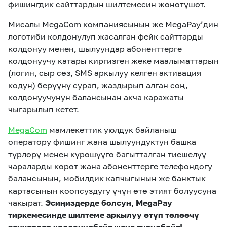
фишингдик сайттардын шилтемесин жөнөтүшөт.
Мисалы MegaCom компаниясынын же MegaPay’дин
логотиби колдонулуп жасалган фейк сайттарды
колдонуу менен, шылуундар абоненттерге
колдонуучу катары киргизген жеке маалыматтарын
(логин, сыр сөз, SMS аркылуу келген активация
кодун) берүүнү сурап, жаздырып алган соң,
колдонуучунун балансынан акча каражаты
чыгарылып кетет.
MegaCom
мамлекеттик уюлдук байланыш
оператору фишинг жана шылуундуктун башка
түрлөрү менен күрөшүүгө багытталган тиешелүү
чараларды көрөт жана абоненттерге телефондогу
балансынын, мобилдик капчыгынын же банктык
картасынын коопсуздугу үчүн өтө этият болуусуна
чакырат.
Эсиңиздерде болсун,
MegaPay
тиркемесинде шилтеме аркылуу өтүп төлөөчү