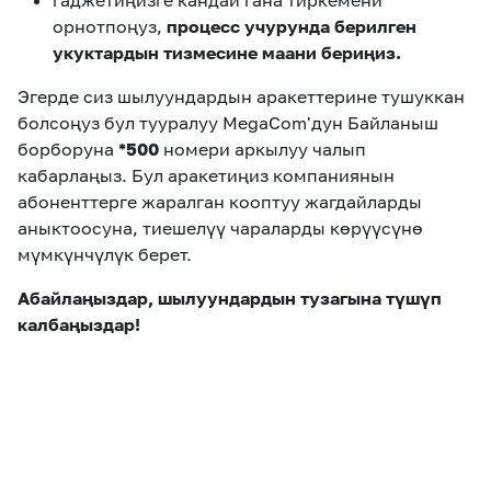
гаджетиңизге кандай гана тиркемени
орнотпоңуз,
процесс учурунда берилген
укуктардын тизмесине маани бериңиз.
Эгерде сиз шылуундардын аракеттерине тушуккан
болсоңуз бул тууралуу MegaCom'дун Байланыш
борборуна
*500
номери аркылуу чалып
кабарлаңыз. Бул аракетиңиз компаниянын
абоненттерге жаралган кооптуу жагдайларды
аныктоосуна, тиешелүү чараларды көрүүсүнө
мүмкүнчүлүк берет.
Абайлаңыздар, шылуундардын тузагына түшүп
калбаңыздар!