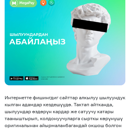
eSIM
M2M
Кызматтар
Компания
Кызматтар
Көңүл ачуучу
Соц. тармактар
Кызмат көрсөтүүлөр
Биз жөнүндө
Жаңылыктар
MEGAда иште
Чалуулар жана
Номерди тандоо
SIM жеткирүү
SMS
Интернетте фишингдиг сайттар алкылуу шылуундук
Офис картасы
MegaTV
MegaPay
MegaKassa
Өнөктөштөргө
жана каптоо
кылган адамдар кездешүүдө. Тактап айтканда,
шылуундар өздөрүн кардар же сатуучу катары
тааныштырып, колдонуучуларга сырткы көрүнүшү
оригиналынан айырмаланбагандай окшош болгон