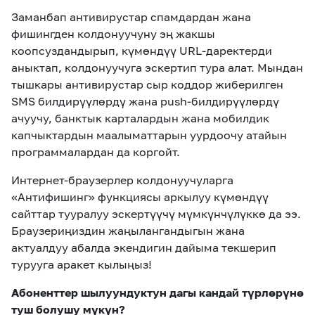
Заманбап антивирустар спамдардан жана
фишингден колдонуучуну эң жакшы
коопсуздандырып, күмөндүү URL-даректерди
аныктап, колдонуучуга эскертип тура алат. Мындан
тышкары антивирустар сыр коддор жиберилген
SMS билдирүүлөрдү жана push-билдирүүлөрдү
ачуучу, банктык карталардын жана мобилдик
капчыктардын маалыматтарын уурдоочу атайын
программалардан да коргойт.
Интернет-браузерлер колдонуучуларга
«Антифишинг» функциясы аркылуу күмөндүү
сайттар тууралуу эскертүүчү мүмкүнчүлүккө да ээ.
Браузериңиздин жаңылангандыгын жана
актуалдуу абалда экендигин дайыма текшерип
турууга аракет кылыңыз!
Абоненттер шылуундуктун дагы кандай түрлөрүнө
туш болушу мүкүн?