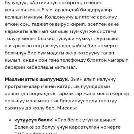
бузулду», «Антивирус эскирген, тезинен
жаңылаңыз» ж.б.у.с. ар кандай билдирүүлөр
келиши мүмкүн. Колдонуучу шилтеме аркылуу
өткөн соң, гаджетке вирус кирип, эсептен акча
каражаты алынып калышы мүмкүн же система
толугу менен блокко түшүшү мүмкүн. Бул ишке
ашырылган соң шылуундар кайсы бир номерге
белгилүү бир суммадагы акча котрууну талап
кылып, андан соң гана телефонду блоктон чыгарып
берерин кабарлашы ыктымал.
Маалыматтык шылуундук.
Зыян алып келүүчү
программалар менен катар, шылуундардын
арасында социалдык тармактар жана месенжерлер
аркылуу маалыматтык билдирүүлөрдү таратуу
сыяктуу да жолу бар. Мисалы:
күтүүсүз белек
:
«Сиз белек утуп алдыңыз!
Белекке ээ болуу үчүн көрсөтүлгөн номерге