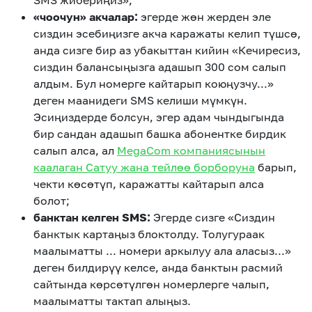
SMS жибериңиз»;
«
чоочун
»
акчалар:
эгерде жөн жерден эле
сиздин эсебиңизге акча каражаты келип түшсө,
анда сизге бир аз убакыттан кийин «Кечиресиз,
сиздин балансыңызга адашып 300 сом салып
алдым. Бул номерге кайтарып коюңузчу...»
деген маанидеги SMS келиши мүмкүн.
Эсиңиздерде болсун, эгер адам чындыгында
бир сандан адашып башка абонентке бирдик
салып алса, ал
MegaCom компаниясынын
каалаган Сатуу жана тейлөө борборуна
барып,
чекти көсөтүп, каражатты кайтарып алса
болот;
банктан келген
SMS:
Эгерде сизге «Сиздин
банктык картаңыз блоктолду. Толугураак
маалыматты ... номери аркылуу ала аласыз...»
деген билдирүү келсе, анда банктын расмий
сайтында көрсөтүлгөн номерлерге чалып,
маалыматты тактап алыңыз.