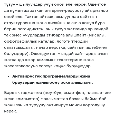
түзүү – шылуундар үчүн оңой эле нерсе. Ошентсе
да күмөн жараткан интернет-ресурсту айырмалоо
оңой эле. Тактап айтсак, шылуундар сайттын
структурасына жана дизайнына анча көңүл бура
беришпегендиктен, аны түзүп жатканда ар кандай
так эмес учурларды этибарга алышпайт (мисалы,
орфографиялык каталар, логотиптердин
сапатсыздыгы, начар верстка, сайттын иштебеген
бөлүмдөрү). Ошондуктан мындай сайттарды ачып
жатканда «жарнамалык» тексттерине жана
жасалгалоосуна сөзсүз көңүл буруңуздар.
Антивирустук программаларды жана
браузерди жаңылоону эске алышпайт
.
Бардык гаджеттер (ноутбук, смартфон, планшет же
жеке компьютер) маалыматтар базасы байма-бай
жаңыланып туруучу антивирус менен корголушу
керек.