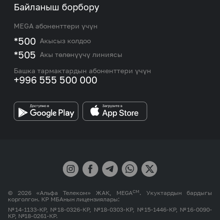
Биз жөнүндө
Байланыш борбору
Роуминг жана эл аралык чалуулар
Кызматтар
Жаңылыктар
MEGA абоненттери үчүн
eSIM
M2M
*500
Акысыз колдоо
Тармакты камтуу картасы жана тейлөө борборлору
Номерди тандоо
*505
Акы төлөнүүчү линиясы
Корпоративдик жана VIP кардарлар менен иштөө
MEGAда иште
боюнча бөлүмдүн кызматкерлеринин байланыш
Башка тармактардын абоненттери үчүн
маалыматтары.
+996 555 500 000
Өнөктөштөргө
MEGA бренди
СМ
© 2026 «Альфа Телеком» ЖАК, MEGA
. Укуктардын бардыгы
корголгон. КР МБАнын лицензиялары:
№14-1133-КР, №18-0326-КР, №18-0303-КР, №15-1446-КР, №16-0090-
КР, №18-0261-КР.