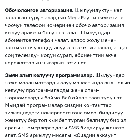
Обочолонгон авторизация.
Шылуундуктун көп
таралган түрү – алардын MegaPay тиркемесине
чоочун телефон номеринен обочо авторизация
кылуу аракети болуп саналат. Шылуундар
абонентке телефон чалат, алдоо жолу менен
тастыктоочу кодду алууга аракет жасашат, андан
соң төлөмдүн кодун сурап, абоненттин акча
каражаттарын чыгарып кетишет.
Зыян алып келүүчү программалар.
Шылуундар
жеке маалыматтарды алуу максатында зыян алып
келүүчү программаларды жана спам-
жарнамаларды байма-бай ойлоп таап турушат.
Мындай программалар сиздин контакттар
тизмеңиздеги номерлерге гана эмес, билдирүү
жөнөтүү бир топ кымбат турган белгилүү бир эл
аралык номерлерге дагы SMS билдирүү жөнөтө
алат. SMS аркылуу мисалы, «Сиздин аккаунт