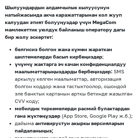
Шылуундардын алдамчылык кылуусунун
натыйжасында акча каражаттарынан кол жууп
калуудан этият болууңуздар үчүн MegaCom
мамлекеттик уюлдук байланыш оператору дагы
бир жолу эскертет:
белгисиз болгон жана күмөн жараткан
шилтемелерди басып кирбеңиздер
;
үчүнчү жактарга эч качан конфиденциалдуу
маалыматтарыңыздарды бербеңиздер:
SMS
аркылуу келген маалыматтар, авторизация
болгон коддор жана тастыктоолор, ошондой
эле банктык картанын арткы бетинде жазылган
CVV коду;
мобилдик тиркемелерди расмий булактардан
гана жүктөңүздөр
(App Store, Google Play ж.б.);
дайыма
антивирустун акыркы версияларын
пайдаланыңыз
;