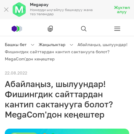
Megapay
Жүктөп
Номерди ыңгайлуу башкаруу жана
алуу
тез төлөмдөр
Рус
/
Кырг
Башкы бет
Жаңылыктар
Абайлаңыз, шылуундар!
Фишингдик сайттардан кантип сактанууга болот?
Жеке кардарларга
MegaCom'дон кеңештер
22.08.2022
Жеке кардарларга
Байланыш
Абайлаңыз, шылуундар!
Ишкердик үчүн
Фишингдик сайттардан
кантип сактанууга болот?
Тарифтер
Акциялар
Роуминг
MegaCom'дон кеңештер