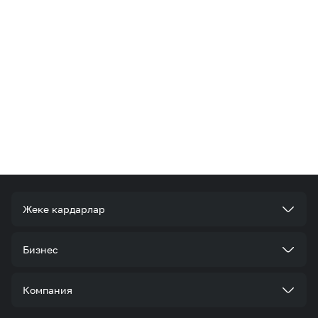
Жеке кардарлар
Тарифтер
Бизнес
Кызматтар
Корпоративдик кардар болуңуз
Компания
Акциялар жана сунуштар
Тарифтер