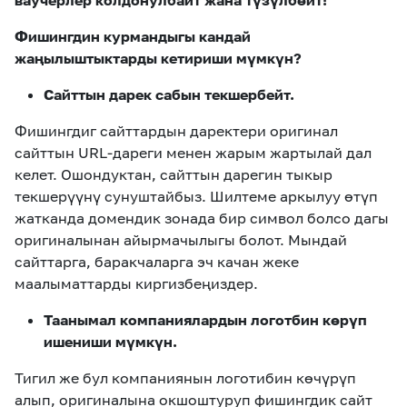
ваучерлер колдонулбайт жана түзүлбөйт!
Фишингдин курмандыгы кандай
жаңылыштыктарды кетириши мүмкүн?
Сайттын дарек сабын текшербейт
.
Фишингдиг сайттардын даректери оригинал
сайттын URL-дареги менен жарым жартылай дал
келет. Ошондуктан, сайттын дарегин тыкыр
текшерүүнү сунуштайбыз. Шилтеме аркылуу өтүп
жатканда домендик зонада бир символ болсо дагы
оригиналынан айырмачылыгы болот. Мындай
сайттарга, баракчаларга эч качан жеке
маалыматтарды киргизбеңиздер.
Таанымал компаниялардын логотбин көрүп
ишениши мүмкүн.
Тигил же бул компаниянын логотибин көчүрүп
алып, оригиналына окшоштуруп фишингдик сайт