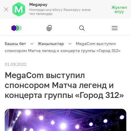
Megapay
Жүктөп
Номерди ыңгайлуу башкаруу жана
алуу
тез төлөмдөр
Рус
/
Кырг
Башкы бет
Жаңылыктар
MegaCom выступил
спонсором Матча легенд и концерта группы «Город 312»
Жеке кардарларга
01.09.2022
MegaCom выступил
Жеке кардарларга
Байланыш
спонсором Матча легенд и
Ишкердик үчүн
концерта группы «Город 312»
Тарифтер
Акциялар
Роуминг