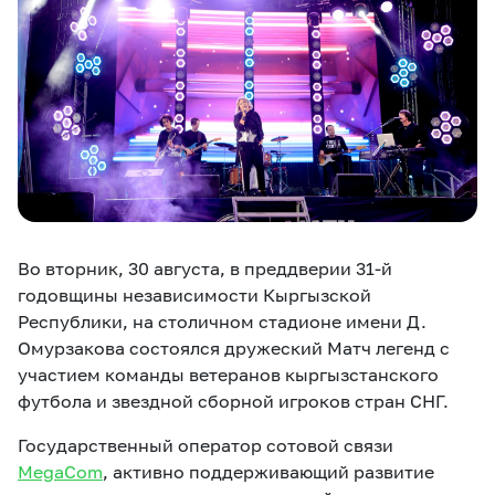
eSIM
M2M
Кызматтар
Компания
Кызматтар
Көңүл ачуучу
Соц. тармактар
Кызмат көрсөтүүлөр
Во вторник, 30 августа, в преддверии 31-й
Биз жөнүндө
Жаңылыктар
MEGAда иште
годовщины независимости Кыргызской
Чалуулар жана
Номерди тандоо
SIM жеткирүү
SMS
Республики, на столичном стадионе имени Д.
Омурзакова состоялся дружеский Матч легенд с
Офис картасы
участием команды ветеранов кыргызстанского
MegaTV
MegaPay
MegaKassa
Өнөктөштөргө
жана каптоо
футбола и звездной сборной игроков стран СНГ.
Государственный оператор сотовой связи
MegaCom
, активно поддерживающий развитие