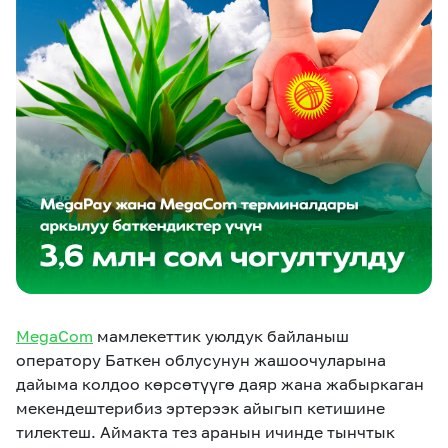
eSIM
M2M
Кызматтар
Компания
Кызматтар
Көңүл ачуучу
Соц. тармактар
Кызмат көрсөтүүлөр
Биз жөнүндө
Жаңылыктар
MEGAда иште
Чалуулар жана
Номерди тандоо
SIM жеткирүү
SMS
MegaCom
мамлекеттик уюлдук байланыш
Офис картасы
MegaTV
MegaPay
MegaKassa
Өнөктөштөргө
жана каптоо
оператору Баткен облусунун жашоочуларына
дайыма колдоо көрсөтүүгө даяр жана жабыркаган
мекендештерибиз эртерээк айыгып кетишине
тилектеш. Аймакта тез аранын ичинде тынчтык