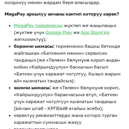
колдонуу менен жардам бере аласыздар.
MegaPay аркылуу акчаны кантип которуу керек?
MegaPay тиркемесин
жүктөп же жаңылаңыз
(жүктөө үчүн
Google Play
же
App Store'до
жеткиликтүү);
биринчи ыкмасы:
тиркеменин башкы бетинде
жайгашкан «Баткеним менин» сервисин
тандаңыз (же «Төлөм» бөлүмүнө кирип андан
кийин «Кайрымдуулук» баскычын басып
«Баткен үчүн каражат чогултуу. Кызыл жарым
ай» кызматын тандайсыз);
экинчи ыкмасы:
же «Төлөм» бөлүмүнө кирип,
«Кайрымдуулук» баракчасына өтүп, «Баткен
үчүн каражат чогултуу» кызматын тандаңыз
(Ыкчам штаб - КРПБЫӨ атайын эсеби);
керектүү реквизиттерди жана которо турган
каражаттын суммасын жазуу