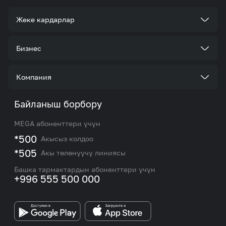
Жеке кардарлар
Тарифтер
Бизнес
Кызматтар
Корпоративдик кардар болуңуз
Компания
Акциялар жана сунуштар
Тарифтер
Биз жөнүндө
Байланыш борбору
Роуминг жана эл аралык чалуулар
Кызматтар
Жаңылыктар
MEGA абоненттери үчүн
eSIM
M2M
*500
Акысыз колдоо
Тармакты камтуу картасы жана тейлөө борборлору
Номерди тандоо
*505
Акы төлөнүүчү линиясы
Корпоративдик жана VIP кардарлар менен иштөө
MEGAда иште
боюнча бөлүмдүн кызматкерлеринин байланыш
Башка тармактардын абоненттери үчүн
маалыматтары.
+996 555 500 000
Өнөктөштөргө
MEGA бренди