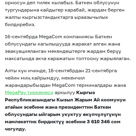
орносун деп тилек кылабыз. Баткен облусунун
тургундарына кайдыгер карабай, жардам берген
жалпы кыргызстандыктарга ыраазычылык
билдиребиз.
16-сентябрда MegaCom компаниясы Баткен
облусундагы кагылышууда жаракат алган жана
эвакуацияланган мекендештерге жардам берүү
максатында акча каражатын топтоону жарыялаган.
Алты күн ичинде, 16-сентябрдан 21-сентябрга
чейин миң кайрымдуу, мекенчил
жарандарыбыздан MegaCom терминалдары жана
MegaPay тиркемеси
аркылуу
Кыргыз
Республикасындагы Кызыл Жарым Ай коомунун
атайын эсебине жана президенттин Баткен
облусундагы ыйгарым укуктуу өкүлчүлүгүнүн
мамлекеттик бирдиктүү эсебине 3 610 346 сом
чогулду.