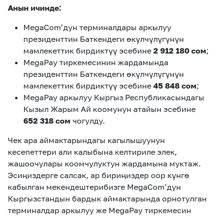
Анын ичинде:
MegaCom’дун терминалдары аркылуу
президенттин Баткендеги өкүлчүлүгүнүн
мамлекеттик бирдиктүү эсебине
2 912 180 сом
;
MegaPay тиркемесинин жардамында
президенттин Баткендеги өкүлчүлүгүнүн
мамлекеттик бирдиктүү эсебине
45 848 сом
;
MegaPay аркылуу Кыргыз Республикасындагы
Кызыл Жарым Ай коомунун атайын эсебине
652 318 сом
чогулду.
Чек ара аймактарындагы кагылышуунун
кесепеттери али калыбына келтириле элек,
жашоочулары коомчулуктун жардамына муктаж.
Эсиңиздерге салсак, ар бириңиздер оор күнгө
кабылган мекендештерибизге MegaCom’дун
Кыргызстандын бардык аймактарында орнотулган
терминалдар аркылуу же MegaPay тиркемесин