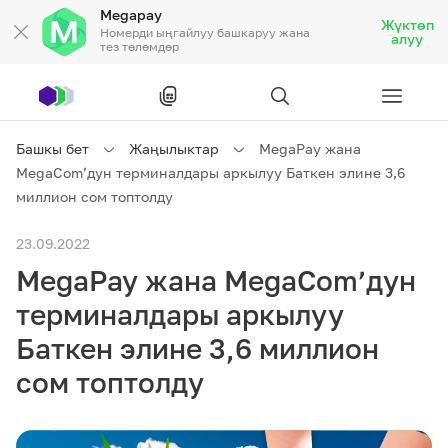
Megapay
Жүктөп
Номерди ыңгайлуу башкаруу жана
алуу
тез төлөмдөр
Рус
/
Кырг
Башкы бет
Жаңылыктар
MegaPay жана
MegaCom’дун терминалдары аркылуу Баткен элине 3,6
Жеке кардарларга
миллион сом топтолду
23.09.2022
Жеке кардарларга
Байланыш
MegaPay жана MegaCom’дун
Ишкердик үчүн
терминалдары аркылуу
Баткен элине 3,6 миллион
Тарифтер
Акциялар
Роуминг
сом топтолду