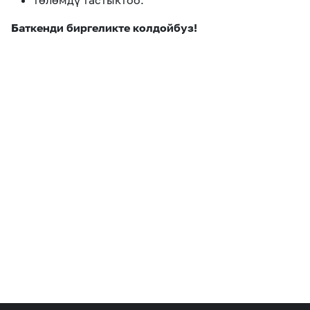
төлөмдү тастыктоо.
Баткенди биргеликте колдойбуз!