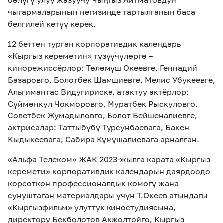
бөлүгү улуу жазуучу Чыңгыз Айтматовдун
чыгармаларынын негизинде тартылганын баса
белгилей кетүү керек.
12 беттен турган корпоративдик календарь
«Кыргыз кереметин» түзүүчүлөргө –
кинорежиссёрлор: Төлөмүш Океевге, Геннадий
Базаровго, Болотбек Шамшиевге, Мелис Убукеевге,
Альгимантас Видугириске, атактуу актёрлор:
Сүймөнкул Чокморовго, Муратбек Рыскуловго,
Советбек Жумадыловго, Болот Бейшеналиевге,
актрисалар: Таттыбүбү Турсунбаевага, Бакен
Кыдыкеевага, Сабира Күмүшалиевага арналган.
«Альфа Телеком» ЖАК 2023-жылга карата «Кыргыз
керемети» корпоративдик календарын даярдоодо
көрсөткөн профессионалдык көмөгү жана
сунуштаган материалдары үчүн Т.Океев атындагы
«Кыргызфильм» улуттук киностудиясына,
директору Бекболотов Акжолтойго, Кыргыз