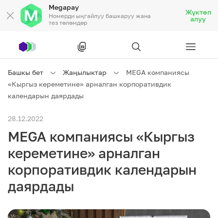
Megapay
Жүктөп
Номерди ыңгайлуу башкаруу жана
алуу
тез төлөмдөр
Рус
/
Кырг
Башкы бет
Жаңылыктар
MEGA компаниясы
«Кыргыз кереметине» арналган корпоративдик
Жеке кардарларга
календарын даярдады
28.12.2022
Жеке кардарларга
Байланыш
MEGA компаниясы «Кыргыз
Ишкердик үчүн
кереметине» арналган
корпоративдик календарын
Тарифтер
Акциялар
Роуминг
даярдады