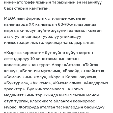
кинематографиясынын тарыхынын эң маанилүү
барактарын камтыган.
MEGA’нын фирмалык стилинде жасалган
календарда XX кылымдын 60-70-жылдарында
кыргыз киносун дүйнө жүзүнө таанымал кылган
атактуу инсандар тууралуу уникалдуу
иллюстрациялык галереялар чагылдырылган.
«Кыргыз керемети» бүт дүйнө сүйүп көргөн
легендарлуу 10 кинотасманын алтын
коллекциясынан турат. Алар: «Аптап», «Тайгак
кечүү», «Биринчи мугалим», «Бакайдын жайыты»,
«Саманчынын жолу», «Караш-Караш окуясы»,
«Буктурма», «Ак кеме», «Кызыл алма», «Аялдарсыз
эркектер». Бул кинотасмалар – кыргыз
маданиятынын тарыхында кызыл сызык менен
өтүп турган, классикага айланган көөнөрбөс
мурас. Жогоруда аталган тасмалардын басымдуу