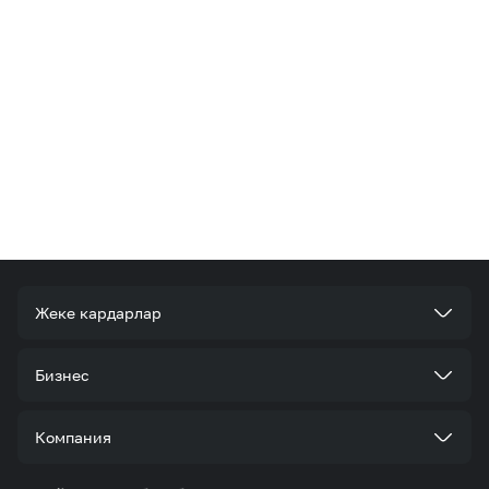
Жеке кардарлар
Тарифтер
Бизнес
Кызматтар
Корпоративдик кардар болуңуз
Компания
Акциялар жана сунуштар
Тарифтер