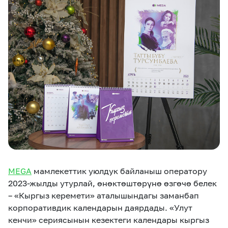
eSIM
M2M
Кызматтар
Компания
Кызматтар
Көңүл ачуучу
Соц. тармактар
Кызмат көрсөтүүлөр
Биз жөнүндө
Жаңылыктар
MEGAда иште
Чалуулар жана
Номерди тандоо
SIM жеткирүү
SMS
MEGA
мамлекеттик уюлдук байланыш оператору
Офис картасы
MegaTV
MegaPay
MegaKassa
Өнөктөштөргө
жана каптоо
2023-жылды утурлай, өнөктөштөрүнө өзгөчө белек
– «Кыргыз керемети» аталышындагы заманбап
корпоративдик календарын даярдады. «Улут
кенчи» сериясынын кезектеги календары кыргыз