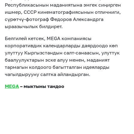
Республикасынын маданиятына эмгек сиңирген
ишмер, СССР кинематографиясынын отличниги,
сүрөтчү-фотограф Федоров Александрга
ыраазычылык билдирет.
Белгилей кетсек, MEGA компаниясы
корпоративдик календарларды даярдоодо көп
улуттуу Кыргызстандын салт-санаасын, улуттук
баалуулуктарын эске алуу менен, маданият
тармагын колдоого багытталган идеяларды
чагылдырууну салтка айландырган.
MEGA
– мыктыны тандоо