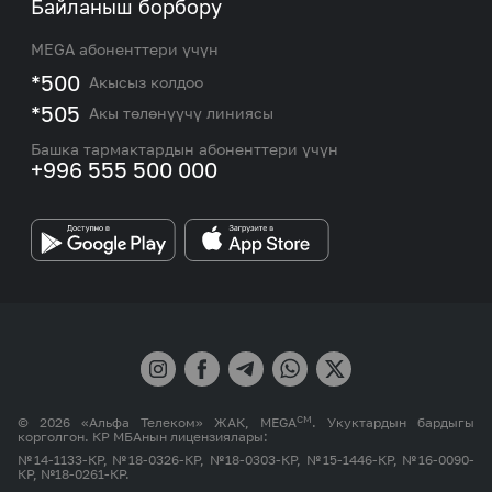
Биз жөнүндө
Байланыш борбору
Роуминг жана эл аралык чалуулар
Кызматтар
Жаңылыктар
MEGA абоненттери үчүн
eSIM
M2M
*500
Акысыз колдоо
Тармакты камтуу картасы жана тейлөө борборлору
Номерди тандоо
*505
Акы төлөнүүчү линиясы
Корпоративдик жана VIP кардарлар менен иштөө
MEGAда иште
боюнча бөлүмдүн кызматкерлеринин байланыш
Башка тармактардын абоненттери үчүн
маалыматтары.
+996 555 500 000
Өнөктөштөргө
MEGA бренди
СМ
© 2026 «Альфа Телеком» ЖАК, MEGA
. Укуктардын бардыгы
корголгон. КР МБАнын лицензиялары:
№14-1133-КР, №18-0326-КР, №18-0303-КР, №15-1446-КР, №16-0090-
КР, №18-0261-КР.