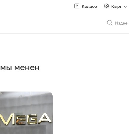
Колдоо
Кырг
Издөө
Рус
/
Кырг
амы менен
Роуминг