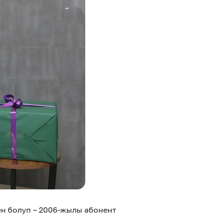
Соц. тармактар
MEGAда иште
SIM жеткирүү
MegaKassa
н болуп – 2006-жылы абонент