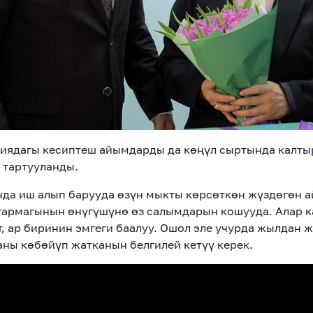
иядагы кесиптеш айымдарды да көңүл сыртында калтыр
 тартууланды.
а иш алып барууда өзүн мыкты көрсөткөн жүздөгөн а
армагынын өнүгүшүнө өз салымдарын кошууда. Алар к
, ар биринин эмгеги баалуу. Ошол эле учурда жылдан ж
ны көбөйүп жатканын белгилей кетүү керек.