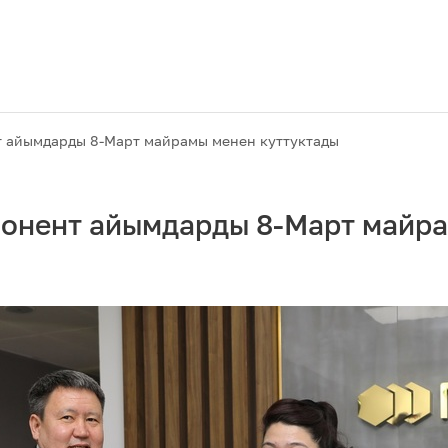
 айымдарды 8-Март майрамы менен куттуктады
онент айымдарды 8-Март майр
Акциялар
M2M