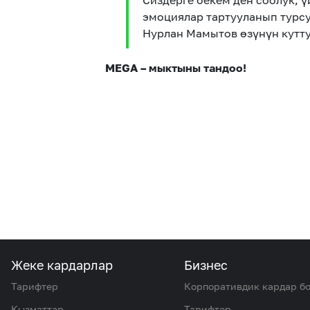
Сиздерге бекем ден соолук, 
эмоциялар тартууланып турсу
Нурлан Мамытов өзүнүн кутту
MEGA – мыктыны тандоо!
Жеке кардарлар
Бизнес
Тарифтер
Корпоративдик кардар б
Кызматтар
Тарифтер