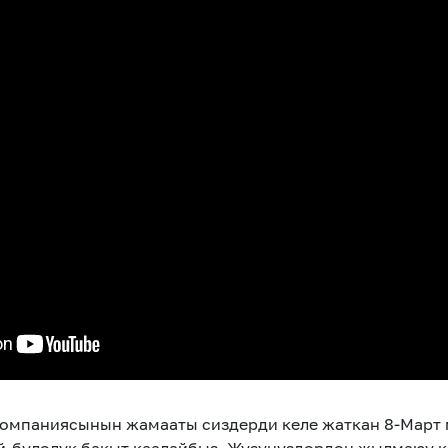
омпаниясынын жамааты сиздерди келе жаткан 8-Март 