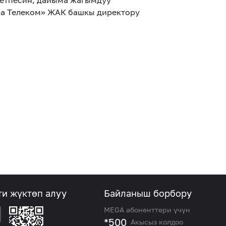
кетпесин, дайыма жагымдуу
фа Телеком» ЖАК башкы директору
ти жүктөп алуу
Байланыш борбору
MEGA абоненттери үчүн
*500
Акысыз колдоо