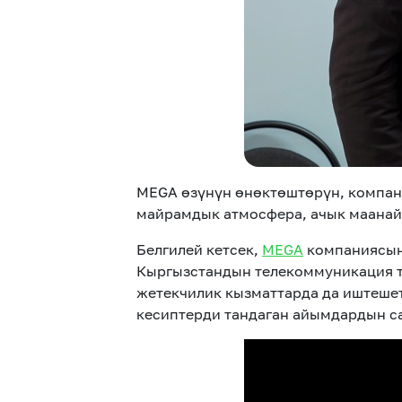
MEGA өзүнүн өнөктөштөрүн, компан
майрамдык атмосфера, ачык маанай
Белгилей кетсек,
MEGA
компаниясынд
Кыргызстандын телекоммуникация т
жетекчилик кызматтарда да иштешет
кесиптерди тандаган айымдардын са