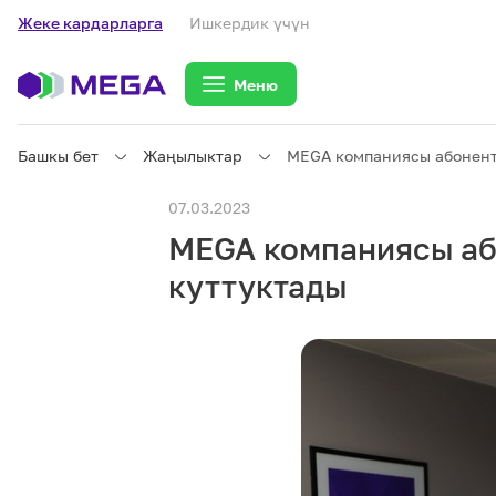
Жеке кардарларга
Ишкердик үчүн
Меню
Башкы бет
Жаңылыктар
MEGA компаниясы абонент
Жеке кардарларга
07.03.2023
MEGA компаниясы аб
Жеке кардарларга
Байланыш
куттуктады
Ишкердик үчүн
Тарифтер
eSIM