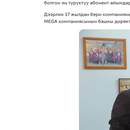
болгон эң туруктуу абонент айымда
Дээрлик 17 жылдан бери компаниян
MEGA компаниясынын башкы директо