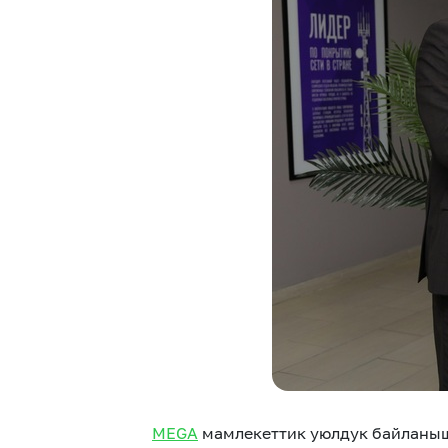
Кызматтар
Компания
Кызматтар
Кызмат көрсөтүүлөр
Биз жөнүндө
Чалуулар жана SMS
MegaTV
Өнөктөштөргө
MEGA
мамлекеттик уюлдук байланыш