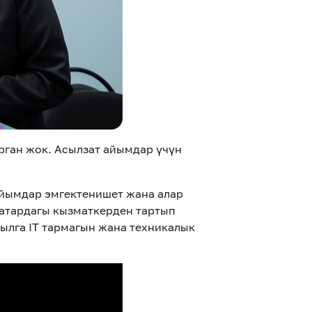
ган жок. Асылзат айымдар үчүн
йымдар эмгектенишет жана алар
атардагы кызматкерден тартып
ылга IT тармагын жана техникалык