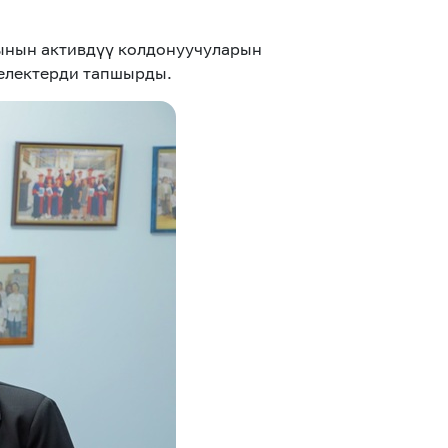
ынын активдүү колдонуучуларын
електерди тапшырды.