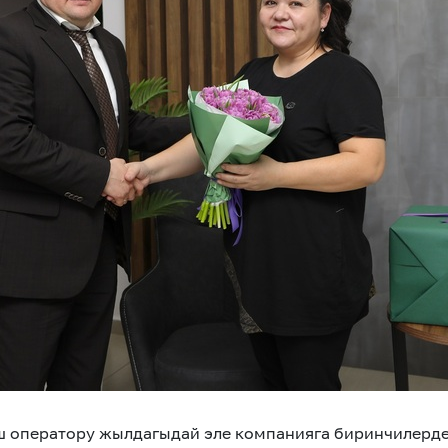
Көңүл ачуучу
Жаңылыктар
Номерди тандоо
MegaPay
Офис картасы жана каптоо
 оператору жылдагыдай эле компанияга биринчилерде