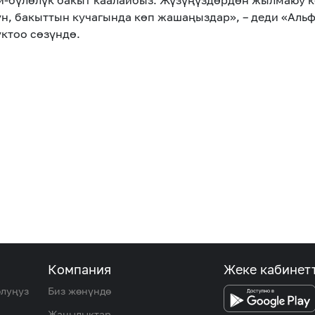
үй-бүлөлүк бакыт каалайбыз. Жүзүңүздөрдөн жылмаюу 
н, бакыттын кучагында көп жашаңыздар», – деди «Аль
ктоо сөзүндө.
Компания
Жеке кабинет
олуңуз
Биз жөнүндө
Жаңылыктар