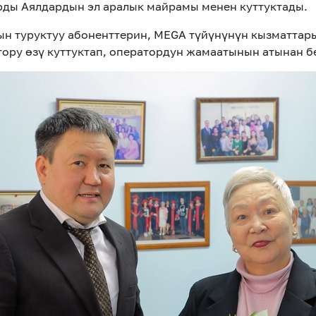
рды Аялдардын эл аралык майрамы менен куттуктады.
ын туруктуу абоненттерин, MEGA түйүнүнүн кызматтар
ру өзү куттуктап, оператордун жамаатынын атынан б