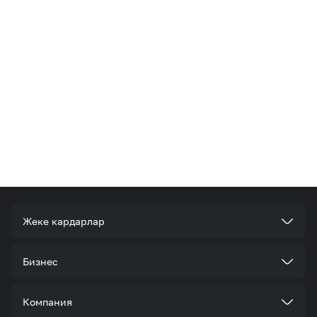
Жеке кардарлар
Тарифтер
Бизнес
Кызматтар
Корпоративдик кардар болуңуз
Компания
Акциялар жана сунуштар