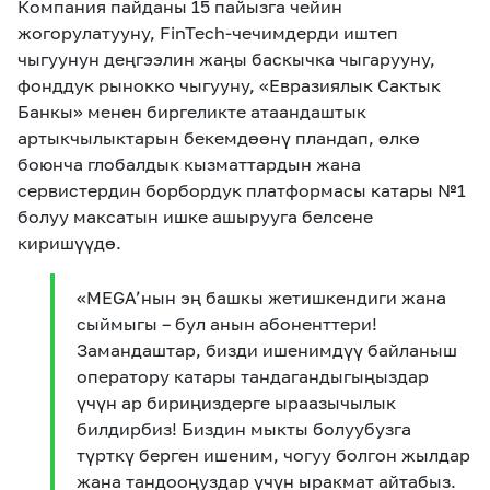
Компания пайданы 15 пайызга чейин
жогорулатууну, FinTech-чечимдерди иштеп
чыгуунун деңгээлин жаңы баскычка чыгарууну,
фонддук рынокко чыгууну, «Евразиялык Сактык
Банкы» менен биргеликте атаандаштык
артыкчылыктарын бекемдөөнү пландап, өлкө
боюнча глобалдык кызматтардын жана
сервистердин борбордук платформасы катары №1
болуу максатын ишке ашырууга белсене
киришүүдө.
«MEGA’нын эң башкы жетишкендиги жана
сыймыгы – бул анын абоненттери!
Замандаштар, бизди ишенимдүү байланыш
оператору катары тандагандыгыңыздар
үчүн ар бириңиздерге ыраазычылык
билдирбиз! Биздин мыкты болуубузга
түрткү берген ишеним, чогуу болгон жылдар
жана тандооңуздар үчүн ыракмат айтабыз.