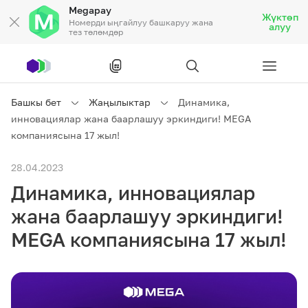
Megapay
Жүктөп
Номерди ыңгайлуу башкаруу жана
алуу
тез төлөмдөр
Рус
/
Кырг
Башкы бет
Жаңылыктар
Динамика,
инновациялар жана баарлашуу эркиндиги! MEGA
Жеке кардарларга
компаниясына 17 жыл!
28.04.2023
Жеке кардарларга
Байланыш
Динамика, инновациялар
Ишкердик үчүн
жана баарлашуу эркиндиги!
MEGA компаниясына 17 жыл!
Тарифтер
Акциялар
Роуминг