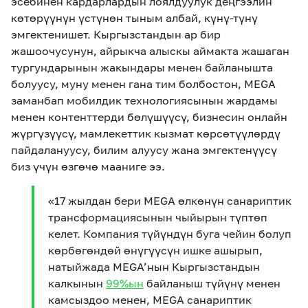
эсебинен кардарлардын лоялдуулук деңгээлин
көтөрүүнүн үстүнөн тыным албай, күнү-түнү
эмгектенишет. Кыргызстандын ар бир
жашоочусунун, айрыкча алыскы аймакта жашаган
тургундарынын жакындары менен байланышта
болуусу, муну менен гана тим болбостон, MEGA
заманбап мобилдик технологиясынын жардамы
менен контенттерди бөлүшүүсү, бизнесин онлайн
жүргүзүүсү, мамлекеттик кызмат көрсөтүүлөрдү
пайдалануусу, билим алуусу жана эмгектенүүсү
биз үчүн өзгөчө мааниге ээ.
«17 жылдан бери MEGA өлкөнүн санариптик
трансформациясынын чыйырын түптөп
келет. Компания түйүндүн буга чейин болуп
көрбөгөндөй өнүгүүсүн ишке ашырып,
натыйжада MEGA’нын Кыргызстандын
калкынын
99%ын
байланыш түйүнү менен
камсыздоо менен, MEGA санариптик