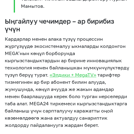
Мамытов.
Ыңгайлуу чечимдер – ар бирибиз
үчүн
Кардарлар менен алака түзүү процессин
жүргүзүүдө экосистемалуу ыкмаларды колдонгон
MEGA’нын көңүл борборунда
кыргызстандыктардын ар бирине инновациялык
технология менен байланышкан мүмкүнчүлүктөрдү
түзүп берүү турат.
«Элдики + MegaTV»
тарифтер
тизмегинен ар бир абонент билим алууда,
жумушунда, көңүл ачууда же жакын адамдар
менен баарлашууда керек боло турган нерселерди
таба алат. MEGA24 тиркемеси кыргызстандыктарга
байланыш үчүн сарпталуучу каражатты оңой
көзөмөлдөөгө жана актуалдуу санариптик
жолдорду пайдаланууга жардам берет.