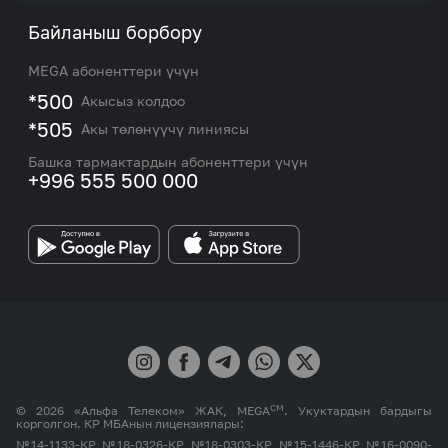
Тарифтер
Биз жөнүндө
Байланыш борбору
Роуминг жана эл аралык чалуулар
Кызматтар
Жаңылыктар
MEGA абоненттери үчүн
eSIM
M2M
*500
Акысыз колдоо
Тармакты камтуу картасы жана тейлөө борборлору
Номерди тандоо
*505
Акы төлөнүүчү линиясы
Корпоративдик жана VIP кардарлар менен иштөө
MEGAда иште
боюнча бөлүмдүн кызматкерлеринин байланыш
Башка тармактардын абоненттери үчүн
маалыматтары.
+996 555 500 000
Өнөктөштөргө
MEGA бренди
СМ
© 2026 «Альфа Телеком» ЖАК, MEGA
. Укуктардын бардыгы
корголгон. КР МБАнын лицензиялары:
№14-1133-КР, №18-0326-КР, №18-0303-КР, №15-1446-КР, №16-0090-