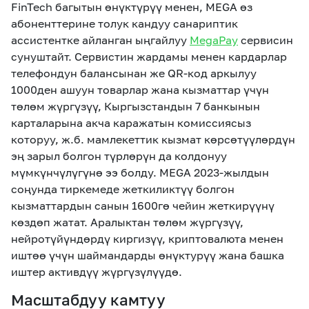
FinTech багытын өнүктүрүү менен, MEGA өз
абоненттерине толук кандуу санариптик
ассистентке айланган ыңгайлуу
MegaPay
сервисин
сунуштайт. Сервистин жардамы менен кардарлар
телефондун балансынан же QR-код аркылуу
1000ден ашуун товарлар жана кызматтар үчүн
төлөм жүргүзүү, Кыргызстандын 7 банкынын
карталарына акча каражатын комиссиясыз
которуу, ж.б. мамлекеттик кызмат көрсөтүүлөрдүн
эң зарыл болгон түрлөрүн да колдонуу
мүмкүнчүлүгүнө ээ болду. MEGA 2023-жылдын
соңунда тиркемеде жеткиликтүү болгон
кызматтардын санын 1600гө чейин жеткирүүнү
көздөп жатат. Аралыктан төлөм жүргүзүү,
нейротүйүндөрдү киргизүү, криптовалюта менен
иштөө үчүн шаймандарды өнүктурүү жана башка
иштер активдүү жүргүзүлүүдө.
Масштабдуу камтуу