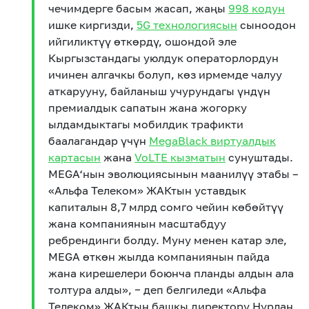
чечимдерге басым жасап, жаңы
998 кодун
ишке киргизди,
5G технологиясын
сыноодон
ийгиликтүү өткөрдү, ошондой эле
Кыргызстандагы уюлдук операторлордун
ичинен алгачкы болуп, көз ирмемде чалуу
аткарууну, байланыш учурундагы үндүн
премиалдык сапатын жана жогорку
ылдамдыктагы мобилдик трафикти
баалагандар үчүн
MegaBlack виртуалдык
картасын
жана
VoLTE кызматын
сунуштады.
MEGA‘нын эволюциясынын маанилүү этабы –
«Альфа Телеком» ЖАКтын уставдык
капиталын 8,7 млрд сомго чейин көбөйтүү
жана компаниянын масштабдуу
ребрендинги болду. Муну менен катар эле,
MEGA өткөн жылда компаниянын пайда
жана кирешелери боюнча планды алдын ала
толтура алды», − деп белгиледи «Альфа
Телеком» ЖАКтын башкы директору Нурлан