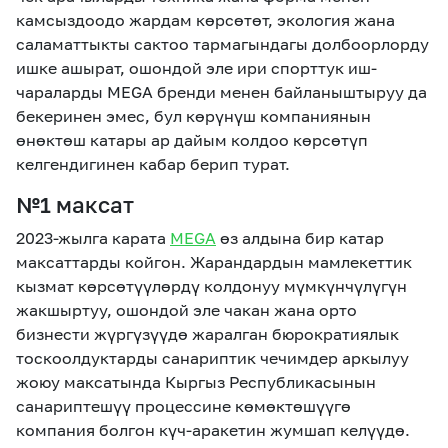
камсыздоодо жардам көрсөтөт, экология жана
саламаттыкты сактоо тармагындагы долбоорлорду
ишке ашырат, ошондой эле ири спорттук иш-
чараларды MEGA бренди менен байланыштыруу да
бекеринен эмес, бул көрүнүш компаниянын
өнөктөш катары ар дайым колдоо көрсөтүп
келгендигинен кабар берип турат.
№1 максат
2023-жылга карата
MEGA
өз алдына бир катар
максаттарды койгон. Жарандардын мамлекеттик
кызмат көрсөтүүлөрдү колдонуу мүмкүнчүлүгүн
жакшыртуу, ошондой эле чакан жана орто
бизнести жүргүзүүдө жаралган бюрократиялык
тоскоолдуктарды санариптик чечимдер аркылуу
жоюу максатында Кыргыз Республикасынын
санариптешүү процессине көмөктөшүүгө
компания болгон күч-аракетин жумшап келүүдө.