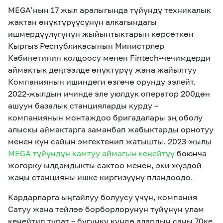
MEGA’нын 17 жыл аралыгында түйүндү техникалык
жактан өнүктүрүүсүнүн алкагындагы
ишмердүүлүгүнүн жыйынтыктарын көрсөткөн
Кыргыз Республикасынын Министрлер
Кабинетинин колдоосу менен Fintech-чечимдерди
аймактык деңгээлде өнүктүрүү жана жайылтуу
Компаниянын ишиндеги өзгөчө орунду ээлейт.
2022-жылдын ичинде эле уюлдук оператор 200дөн
ашуун базалык станцияларды курду –
компаниянын монтаждоо бригадалары эң оболу
алыскы аймактарга заманбап жабыктарды орнотуу
менен күн сайын эмгектенип жатышты. 2023-жылы
MEGA түйүндүн камтуу аймагын кеңейтүү
боюнча
жогорку ылдамдыкты сактоо менен, эки жүздөй
жаңы станцияны ишке киргизүүнү пландоодо.
Кардарларга ыңгайлуу болуусу үчүн, компания
Сатуу жана тейлөө борборлорунун түйүнүн улам
кеңейтип турат – бүгүнкү күндө алардын саны 70ке