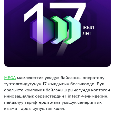
eSIM
M2M
Кызматтар
Компания
Кызматтар
Көңүл ачуучу
Соц. тармактар
Кызмат көрсөтүүлөр
Биз жөнүндө
Жаңылыктар
MEGAда иште
Чалуулар жана
Номерди тандоо
SIM жеткирүү
SMS
MEGA
мамлекеттик уюлдук байланыш оператору
түптөлгөндүгүнүн 17 жылдыгын белгилөөдө. Бул
Офис картасы
MegaTV
MegaPay
MegaKassa
Өнөктөштөргө
аралыкта компания байланыш рыногунда көптөгөн
жана каптоо
инновациялык сервистердин FinTech-чечимдерин,
пайдалуу тарифтерди жана уюлдук санариптик
кызматтарды сунуштап келет.