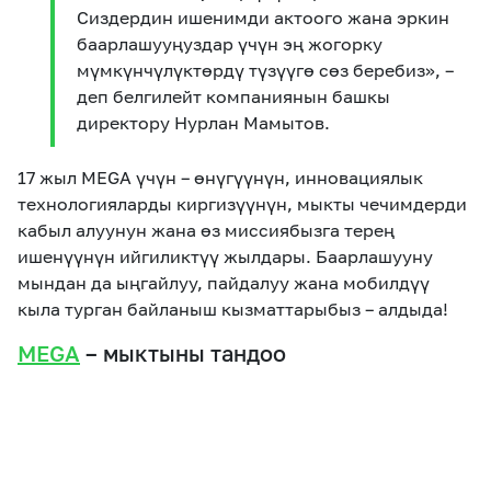
Сиздердин ишенимди актоого жана эркин
баарлашууңуздар үчүн эң жогорку
мүмкүнчүлүктөрдү түзүүгө сөз беребиз», –
деп белгилейт компаниянын башкы
директору Нурлан Мамытов.
17 жыл MEGA үчүн – өнүгүүнүн, инновациялык
технологияларды киргизүүнүн, мыкты чечимдерди
кабыл алуунун жана өз миссиябызга терең
ишенүүнүн ийгиликтүү жылдары. Баарлашууну
мындан да ыңгайлуу, пайдалуу жана мобилдүү
кыла турган байланыш кызматтарыбыз – алдыда!
MEGA
– мыктыны тандоо