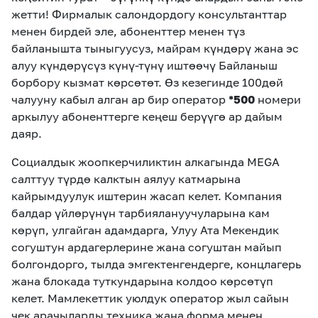
жетти! Фирмалык салондордогу консультанттар
менен бирдей эле, абоненттер менен түз
байланышта тыныгуусуз, майрам күндөрү жана эс
алуу күндөрүсүз күнү-түнү иштөөчү Байланыш
борбору кызмат көрсөтөт. Өз кезегинде 100дөй
чалууну кабыл алган ар бир оператор
*500
номери
аркылуу абоненттерге кеңеш берүүгө ар дайым
даяр.
Социалдык жоопкерчиликтин алкагында MEGA
салттуу түрдө калктын аялуу катмарына
кайрымдуулук иштерин жасап келет. Компания
балдар үйлөрүнүн тарбиялануучуларына кам
көрүп, улгайган адамдарга, Улуу Ата Мекендик
согуштун ардагерлерине жана согуштан майып
болгондорго, тылда эмгектенгендерге, концлагерь
жана блокада туткундарына колдоо көрсөтүп
келет. Мамлекеттик уюлдук оператор жыл сайын
чек арачыларды техника жана форма менен