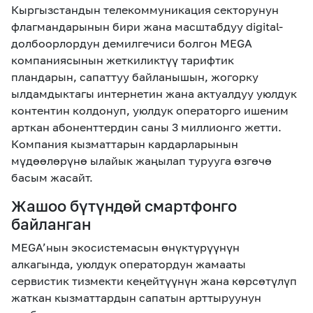
Кыргызстандын телекоммуникация секторунун
флагмандарынын бири жана масштабдуу digital-
долбоорлордун демилгечиси болгон MEGA
компаниясынын жеткиликтүү тарифтик
пландарын, сапаттуу байланышын, жогорку
ылдамдыктагы интернетин жана актуалдуу уюлдук
контентин колдонуп, уюлдук операторго ишеним
арткан абоненттердин саны 3 миллионго жетти.
Компания кызматтарын кардарларынын
мүдөөлөрүнө ылайык жаңылап турууга өзгөчө
басым жасайт.
Жашоо бүтүндөй смартфонго
байланган
MEGA’нын экосистемасын өнүктүрүүнүн
алкагында, уюлдук оператордун жамааты
сервистик тизмекти кеңейтүүнүн жана көрсөтүлүп
жаткан кызматтардын сапатын арттыруунун