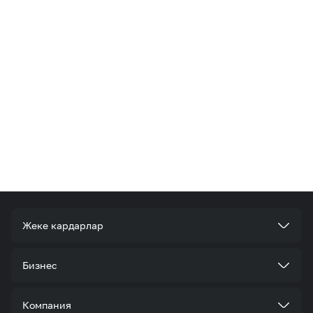
Жеке кардарлар
Тарифтер
Бизнес
Кызматтар
Корпоративдик кардар болуңуз
Компания