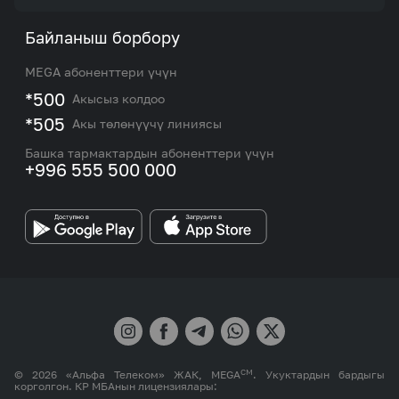
Акциялар жана сунуштар
Тарифтер
Биз жөнүндө
Байланыш борбору
Роуминг жана эл аралык чалуулар
Кызматтар
Жаңылыктар
MEGA абоненттери үчүн
eSIM
M2M
*500
Акысыз колдоо
Тармакты камтуу картасы жана тейлөө борборлору
Номерди тандоо
*505
Акы төлөнүүчү линиясы
Корпоративдик жана VIP кардарлар менен иштөө
MEGAда иште
боюнча бөлүмдүн кызматкерлеринин байланыш
Башка тармактардын абоненттери үчүн
маалыматтары.
+996 555 500 000
Өнөктөштөргө
MEGA бренди
СМ
© 2026 «Альфа Телеком» ЖАК, MEGA
. Укуктардын бардыгы
корголгон. КР МБАнын лицензиялары: