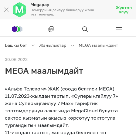
Megapay
Жүктөп
Номерди ыңгайлуу башкаруу жана
алуу
тез төлөмдөр
Рус
/
Кырг
Башкы бет
Жаңылыктар
MEGA маалымдайт
Жеке кардарларга
30.06.2023
MEGA маалымдайт
Жеке кардарларга
Байланыш
«Альфа Телеком» ЖАК (соода белгиси MEGA)
Ишкердик үчүн
11.07.2023-жылдан тартып, «Суперыңгайлуу 7»
жана Суперыңгайлуу 7 Max» тарифтик
Тарифтер
Акциялар
Роуминг
топтомдорунун алкагында MegaCloud булутта
сактоо кызматын акысыз көрсөтүү токтотула
тургандыгын маалымдайт.
11-июндан тартып, жогоруда белгиленген