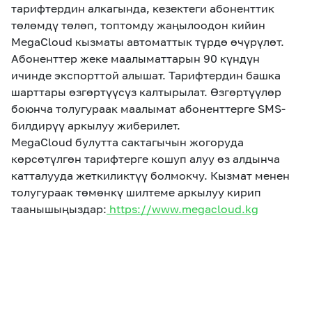
eSIM
M2M
тарифтердин алкагында, кезектеги абоненттик
төлөмдү төлөп, топтомду жаңылоодон кийин
MegaCloud кызматы автоматтык түрдө өчүрүлөт.
Кызматтар
Абоненттер жеке маалыматтарын 90 күндүн
ичинде экспорттой алышат. Тарифтердин башка
шарттары өзгөртүүсүз калтырылат. Өзгөртүүлөр
Компания
боюнча толугураак маалымат абоненттерге SMS-
билдирүү аркылуу жиберилет.
Кызматтар
Көңүл ачуучу
Соц. тармактар
MegaCloud булутта сактагычын жогоруда
Кызмат көрсөтүүлөр
көрсөтүлгөн тарифтерге кошуп алуу өз алдынча
Биз жөнүндө
Жаңылыктар
MEGAда иште
катталууда жеткиликтүү болмокчу. Кызмат менен
Чалуулар жана
толугураак төмөнкү шилтеме аркылуу кирип
Номерди тандоо
SIM жеткирүү
SMS
таанышыңыздар:
https://www.megacloud.kg
Офис картасы
MegaTV
MegaPay
MegaKassa
Өнөктөштөргө
жана каптоо