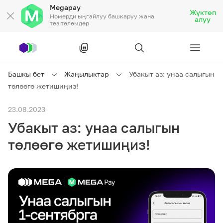
Megapay
Жүктөп
Номерди ыңгайлуу башкаруу жана
алуу
тез төлөмдөр
Рус
/
Кырг
Башкы бет
Жаңылыктар
Убакыт аз: унаа салыгын
төлөөгө жетишиңиз!
Жеке кардарларга
23.08.2023
Убакыт аз: унаа салыгын
Жеке кардарларга
Байланыш
төлөөгө жетишиңиз!
Ишкердик үчүн
Тарифтер
Акциялар
Роуминг