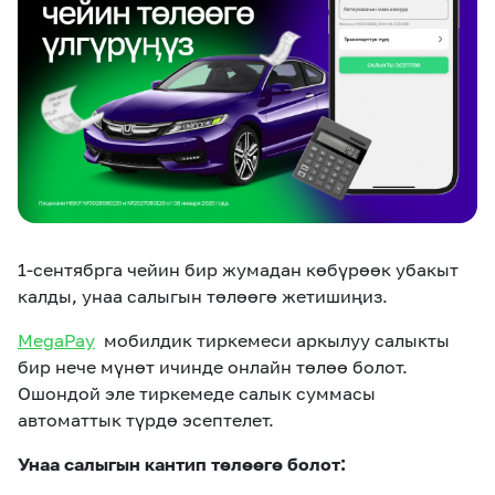
eSIM
M2M
Кызматтар
Компания
Кызматтар
Көңүл ачуучу
Соц. тармактар
Кызмат көрсөтүүлөр
1-сентябрга чейин бир жумадан көбүрөөк убакыт
Биз жөнүндө
Жаңылыктар
MEGAда иште
калды, унаа салыгын төлөөгө жетишиңиз.
Чалуулар жана
Номерди тандоо
SIM жеткирүү
SMS
MegaPay
мобилдик тиркемеси аркылуу салыкты
бир нече мүнөт ичинде онлайн төлөө болот.
Офис картасы
MegaTV
MegaPay
MegaKassa
Өнөктөштөргө
жана каптоо
Ошондой эле тиркемеде салык суммасы
автоматтык түрдө эсептелет.
Унаа салыгын кантип төлөөгө болот: