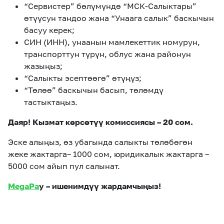
“Сервистер” бөлүмүндө “МСК-Салыктары”
өтүүсун тандоо жана “Унаага салык” баскычын
басуу керек;
СИН (ИНН), унаанын мамлекеттик номурун,
транспорттун түрүн, облус жана районун
жазыңыз;
“Салыкты эсептөөгө” өтүңүз;
“Төлөө” баскычын басып, төлөмдү
тастыктаңыз.
Даяр! Кызмат көрсөтүү комиссиясы – 20 сом.
Эске алыңыз, өз убагында салыкты төлөбөгөн
жеке жактарга– 1000 сом, юридикалык жактарга –
5000 сом айып пул салынат.
MegaPa
y – ишенимдүү жардамчыңыз!