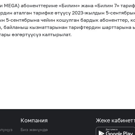
си MEGA) абоненттерине «Билим» жана «Билим 7» тари
рдин аталган тарифке өтүүсү 2023-жылдын 5-сентябры
ын 5-сентябрына чейин кошулган бардык абоненттер, 
н, байланыш кызматтарынан тарифтердин шарттарына 
ары өзгөртүүсүз калтырылат.
Компания
Жеке кабинет
олуңуз
Биз жөнүндө