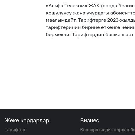
«Альфа Телеком» ЖАК (соода белги
кошулуусу жана учурдагы абонентте
маалымдайт. Тарифтерге 2023-жылд
тарифтеринин бирине өткөнгө чейи
бермекчи. Тарифтердин башка шартт
Жеке кардарлар
Бизнес
Тарифтер
Корпоративдик кардар б