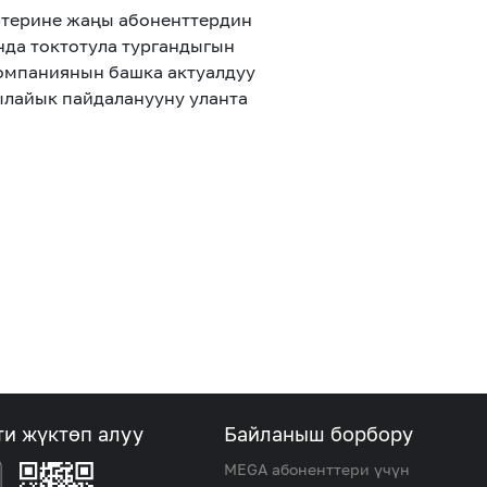
фтерине жаңы абоненттердин
нда токтотула тургандыгын
компаниянын башка актуалдуу
ылайык пайдаланууну уланта
ти жүктөп алуу
Байланыш борбору
MEGA абоненттери үчүн