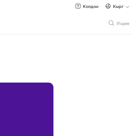
Колдоо
Кырг
Издөө
Рус
/
Кырг
Роуминг