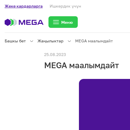
Жеке кардарларга
Ишкердик үчүн
Меню
Башкы бет
Жаңылыктар
MEGA маалымдайт
Жеке кардарларга
25.08.2023
MEGA маалымдайт
Жеке кардарларга
Байланыш
Ишкердик үчүн
Тарифтер
eSIM