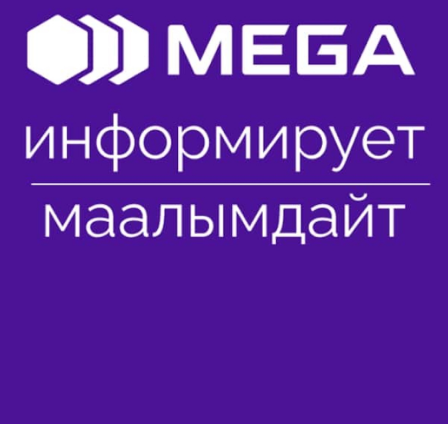
Көңүл ачуучу
Жаңылыктар
Номерди тандоо
MegaPay
Офис картасы жана каптоо