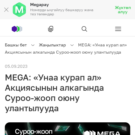
Megapay
Жүктөп
Номерди ыңгайлуу башкаруу жана
алуу
тез төлөмдөр
Рус
/
Кырг
Башкы бет
Жаңылыктар
MEGA: «Унаа курап ал»
Акциясынын алкагында Суроо-жооп оюну улантылууда
Жеке кардарларга
05.09.2023
MEGA: «Унаа курап ал»
Жеке кардарларга
Байланыш
Акциясынын алкагында
Ишкердик үчүн
Суроо-жооп оюну
улантылууда
Тарифтер
Акциялар
Роуминг