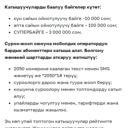
Катышуучуларды баалуу байгелер күтөт:
күн сайын ойнотулуучу байге –10 000 сом;
апта сайын ойнотулуучу байге – 100 000 сом;
СУПЕРБАЙГЕ – 3 000 000 сом.
Суроо-жооп оюнуна мобилдик оператордун
бардык абоненттери катыша алат. Болгону
жөнөкөй шарттарды аткаруу жетиштүү:
2050 номерине каалаган текст менен SMS
жөнөтүү же *2050*1# терүү;
суроолорго дароо жана туура жооп берүү;
кошумча суроолору менен топтомдорду сатып
алуу;
упайларды чогултуу менен, тарифтерди жана
кызматтарды жаңылоо.
Эң көп упай топтогон катышуучулар рейтингге