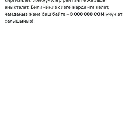
киргизилет. Жеңүүчүлөр рейтингге жараша
аныкталат. Билимиңиз сизге жардамга келет,
чамдаңыз жана баш байге –
3 000 000 СОМ
үчүн ат
салышыңыз!