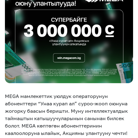
eSIM
M2M
Кызматтар
Компания
Кызматтар
Көңүл ачуучу
Соц. тармактар
Кызмат көрсөтүүлөр
Биз жөнүндө
Жаңылыктар
MEGAда иште
Чалуулар жана
Номерди тандоо
SIM жеткирүү
SMS
MEGA мамлекеттик уюлдук операторунун
абоненттери “Унаа курап ал” суроо-жооп оюнуна
Офис картасы
MegaTV
MegaPay
MegaKassa
Өнөктөштөргө
жана каптоо
жогорку баасын беришти. Муну интеллектуалдык
таймаштын катышуучуларынын санынан билсек
болот. MEGA көптөгөн абоненттеринин
каалоолоруна ылайык, Акцияны улантууну чечти!