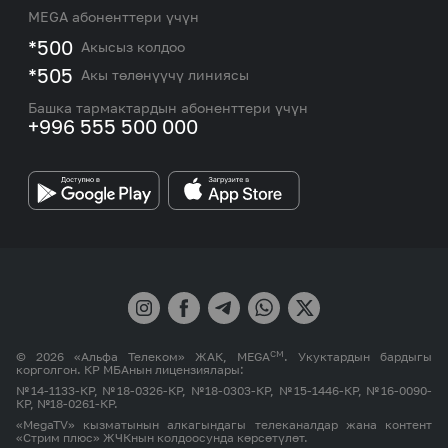
Кызматтар
Жаңылыктар
MEGA абоненттери үчүн
eSIM
M2M
*500
Акысыз колдоо
Тармакты камтуу картасы жана тейлөө борборлору
Номерди тандоо
*505
Акы төлөнүүчү линиясы
Корпоративдик жана VIP кардарлар менен иштөө
MEGAда иште
боюнча бөлүмдүн кызматкерлеринин байланыш
Башка тармактардын абоненттери үчүн
маалыматтары.
+996 555 500 000
Өнөктөштөргө
MEGA бренди
СМ
© 2026 «Альфа Телеком» ЖАК, MEGA
. Укуктардын бардыгы
корголгон. КР МБАнын лицензиялары:
№14-1133-КР, №18-0326-КР, №18-0303-КР, №15-1446-КР, №16-0090-
КР, №18-0261-КР.
«MegaTV» кызматынын алкагындагы телеканалдар жана контент
«Стрим плюс» ЖЧКнын колдоосунда көрсөтүлөт.