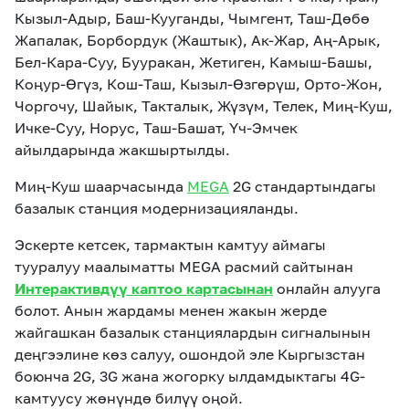
Кызыл-Адыр, Баш-Кууганды, Чымгент, Таш-Дөбө
Жапалак, Борбордук (Жаштык), Ак-Жар, Аң-Арык,
Бел-Кара-Суу, Бууракан, Жетиген, Камыш-Башы,
Коңур-Өгүз, Кош-Таш, Кызыл-Өзгөрүш, Орто-Жон,
Чоргочу, Шайык, Такталык, Жүзүм, Телек, Миң-Куш,
Ичке-Суу, Норус, Таш-Башат, Үч-Эмчек
айылдарында жакшыртылды.
Миң-Куш шаарчасында
MEGA
2G стандартындагы
базалык станция модернизацияланды.
Эскерте кетсек, тармактын камтуу аймагы
тууралуу маалыматты MEGA расмий сайтынан
Интерактивдүү каптоо картасынан
онлайн алууга
болот. Анын жардамы менен жакын жерде
жайгашкан базалык станциялардын сигналынын
деңгээлине көз салуу, ошондой эле Кыргызстан
боюнча 2G, 3G жана жогорку ылдамдыктагы 4G-
камтуусу жөнүндө билүү оңой.