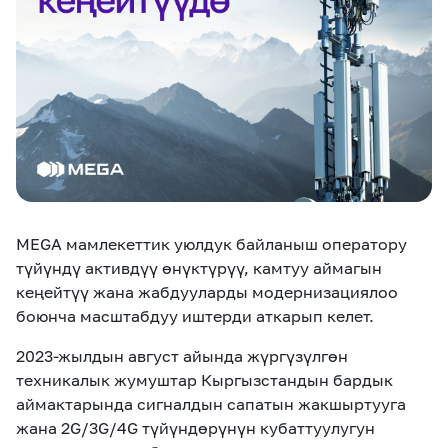
eSIM
M2M
Кызматтар
Компания
Кызматтар
Көңүл ачуучу
Соц. тармактар
Кызмат көрсөтүүлөр
MEGA мамлекеттик уюлдук байланыш оператору
Биз жөнүндө
Жаңылыктар
MEGAда иште
түйүндү активдүү өнүктүрүү, камтуу аймагын
Чалуулар жана
Номерди тандоо
SIM жеткирүү
SMS
кеңейтүү жана жабдууларды модернизациялоо
боюнча масштабдуу иштерди аткарып келет.
Офис картасы
MegaTV
MegaPay
MegaKassa
Өнөктөштөргө
жана каптоо
2023-жылдын август айында жүргүзүлгөн
техникалык жумуштар Кыргызстандын бардык
аймактарында сигналдын сапатын жакшыртууга
жана 2G/3G/4G түйүндөрүнүн кубаттуулугун