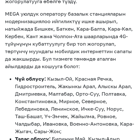
жогорулатууга өбөлгө түздү.
MEGA уюлдук оператору базалык станцияларын
модернизациялоо ийгиликтүү ишке ашырып,
натыйжада Бишкек, Баткен, Кара-Балта, Кара-Көл,
Кербен, Кант жана Чолпон-Ата шаарларында 4G-
түйүнүнүн кубаттуулугу бир топ жогорулап,
төртүнчү муундагы мобилдик интернеттин сапаты
да жакшырды. Бул тизмеге төмөндө аталган
айылдарды да кошууга болот:
Чүй облусу:
Кызыл-Ой, Красная Речка,
Гидростроитель, Жакынкы Арал, Алыскы Арал,
Дмитриевка, Малтабар, Орто-Суу, Полтавка,
Константиновка, Мирное, Северное,
Лебединовка, Ленинское, Ичке-Суу, Норус,
Таш-Башат, Үч-Эмчек, Жайылма, Ровное,
Чалдыбар, Ивановка, Военно-Антоновка, Кара-
Жыгач, Сары-Жон;
Талас облусу:
Биринчи Май, Кызыл-Адыр,