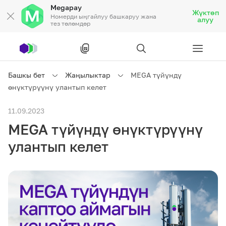
Megapay
Жүктөп
Номерди ыңгайлуу башкаруу жана
алуу
тез төлөмдөр
Рус
/
Кырг
Башкы бет
Жаңылыктар
MEGA түйүндү
өнүктүрүүнү улантып келет
Жеке кардарларга
11.09.2023
MEGA түйүндү өнүктүрүүнү
Жеке кардарларга
Байланыш
улантып келет
Ишкердик үчүн
Тарифтер
Акциялар
Роуминг