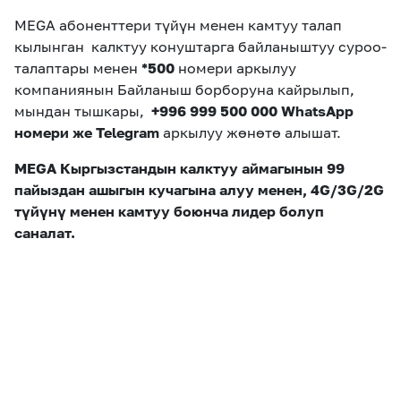
MEGA абоненттери түйүн менен камтуу талап
кылынган калктуу конуштарга байланыштуу суроо-
талаптары менен
*500
номери аркылуу
компаниянын Байланыш борборуна кайрылып,
мындан тышкары,
+996 999 500 000 WhatsApp
номери же Telegram
аркылуу жөнөтө алышат.
MEGA Кыргызстандын калктуу аймагынын 99
пайыздан ашыгын кучагына алуу менен, 4G/3G/2G
түйүнү менен камтуу боюнча лидер болуп
саналат.