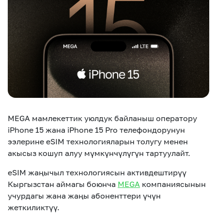
eSIM
M2M
Кызматтар
Компания
Кызматтар
Көңүл ачуучу
Соц. тармактар
Кызмат көрсөтүүлөр
MEGA мамлекеттик уюлдук байланыш оператору
Биз жөнүндө
Жаңылыктар
MEGAда иште
iPhone 15 жана iPhone 15 Pro телефондорунун
Чалуулар жана
Номерди тандоо
SIM жеткирүү
SMS
ээлерине eSIM технологияларын толугу менен
акысыз кошуп алуу мүмкүнчүлүгүн тартуулайт.
Офис картасы
MegaTV
MegaPay
MegaKassa
Өнөктөштөргө
жана каптоо
eSIM жаңычыл технологиясын активдештирүү
Кыргызстан аймагы боюнча
MEGA
компаниясынын
учурдагы жана жаңы абоненттери үчүн
жеткиликтүү.