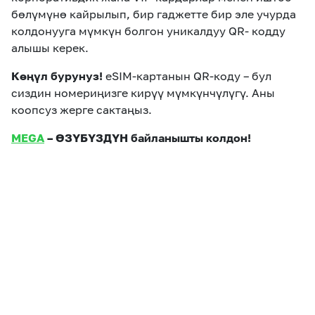
бөлүмүнө кайрылып, бир гаджетте бир эле учурда
колдонууга мүмкүн болгон уникалдуу QR- кодду
алышы керек.
Көңүл бурунуз!
eSIM-картанын QR-коду – бул
сиздин номериңизге кирүү мүмкүнчүлүгү. Аны
коопсуз жерге сактаңыз.
MEGA
– ӨЗҮБҮЗДҮН байланышты колдон!