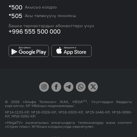
eSIM
M2M
*500
Акысыз колдоо
Тармакты камтуу картасы жана тейлөө борборлору
Номерди тандоо
*505
Акы төлөнүүчү линиясы
Корпоративдик жана VIP кардарлар менен иштөө
MEGAда иште
боюнча бөлүмдүн кызматкерлеринин байланыш
Башка тармактардын абоненттери үчүн
маалыматтары.
+996 555 500 000
Өнөктөштөргө
MEGA бренди
СМ
© 2026 «Альфа Телеком» ЖАК, MEGA
. Укуктардын бардыгы
корголгон. КР МБАнын лицензиялары:
№14-1133-КР, №18-0326-КР, №18-0303-КР, №15-1446-КР, №16-0090-
КР, №18-0261-КР.
«MegaTV» кызматынын алкагындагы телеканалдар жана контент
«Стрим плюс» ЖЧКнын колдоосунда көрсөтүлөт.