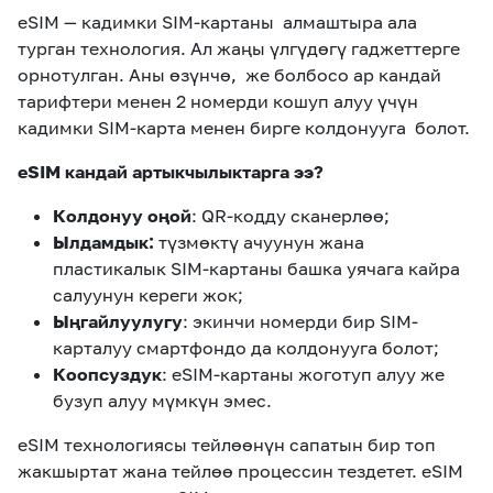
eSIM — кадимки SIM-картаны алмаштыра ала
турган технология. Ал жаңы үлгүдөгү гаджеттерге
орнотулган. Аны өзүнчө, же болбосо ар кандай
тарифтери менен 2 номерди кошуп алуу үчүн
кадимки SIM-карта менен бирге колдонууга болот.
eSIM кандай артыкчылыктарга ээ?
Колдонуу оңой
: QR-кодду сканерлөө;
Ылдамдык:
түзмөктү ачуунун жана
пластикалык SIM-картаны башка уячага кайра
салуунун кереги жок;
Ыңгайлуулугу
: экинчи номерди бир SIM-
карталуу смартфондо да колдонууга болот;
Коопсуздук
: eSIM-картаны жоготуп алуу же
бузуп алуу мүмкүн эмес.
eSIM технологиясы тейлөөнүн сапатын бир топ
жакшыртат жана тейлөө процессин тездетет. eSIM