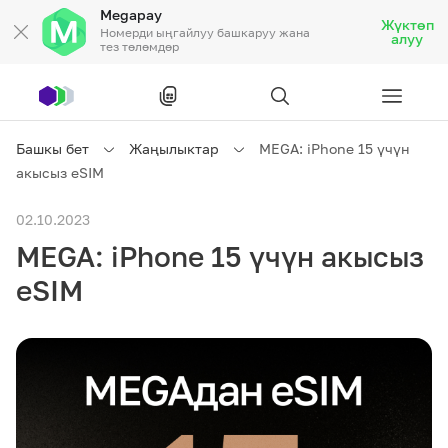
Megapay
Жүктөп
Номерди ыңгайлуу башкаруу жана
алуу
тез төлөмдөр
Рус
/
Кырг
Башкы бет
Жаңылыктар
MEGA: iPhone 15 үчүн
акысыз eSIM
Жеке кардарларга
02.10.2023
MEGA: iPhone 15 үчүн акысыз
Жеке кардарларга
Байланыш
eSIM
Ишкердик үчүн
Тарифтер
Акциялар
Роуминг