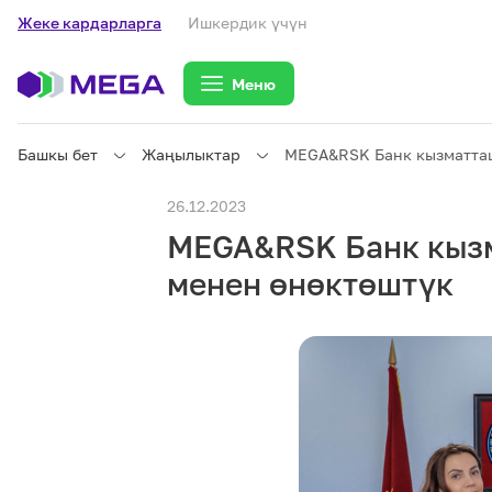
Жеке кардарларга
Ишкердик үчүн
Меню
Башкы бет
Жаңылыктар
MEGA&RSK Банк кызматташ
Жеке кардарларга
26.12.2023
MEGA&RSK Банк кызм
Жеке кардарларга
Байланыш
менен өнөктөштүк
Ишкердик үчүн
Тарифтер
eSIM