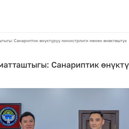
тыгы: Санариптик өнүктүрүү министрлиги менен өнөктөштүк
атташтыгы: Санариптик өнүктү
Акциялар
M2M