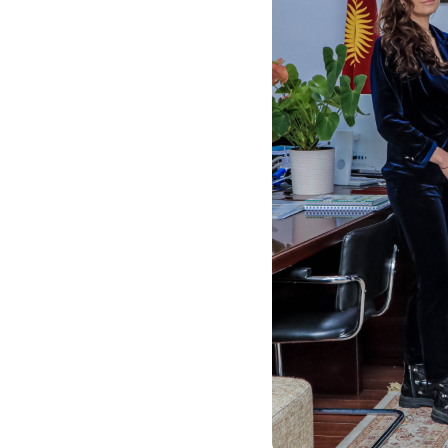
Кызматтар
Компания
Кызматтар
Кызмат көрсөтүүлөр
Биз жөнүндө
Чалуулар жана SMS
MegaTV
Өнөктөштөргө