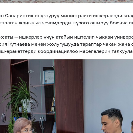
 Санариптик өнүктүрүү министрлиги ишкерлерди колд
тталган жаңычыл чечимдерди жүзөгө ашыруу боюнча и
ксаты ─ ишкерлер үчүн атайын иштелип чыккан универ
ия Кутнаева менен жолугушууда тараптар чакан жана о
иш-аракеттерди координациялоо маселелерин талкуул