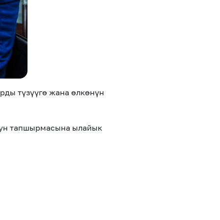
рды түзүүгө жана өлкөнүн
дун тапшырмасына ылайык