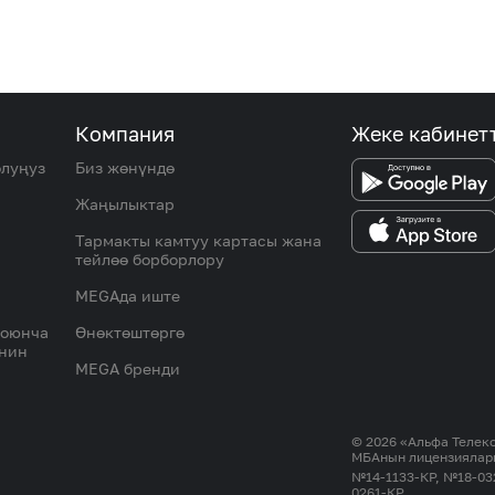
Компания
Жеке кабинет
олуңуз
Биз жөнүндө
Жаңылыктар
Тармакты камтуу картасы жана
тейлөө борборлору
MEGAда иште
боюнча
Өнөктөштөргө
инин
MEGA бренди
© 2026 «Альфа Теле
МБАнын лицензиялар
№14-1133-КР, №18-03
0261-КР.