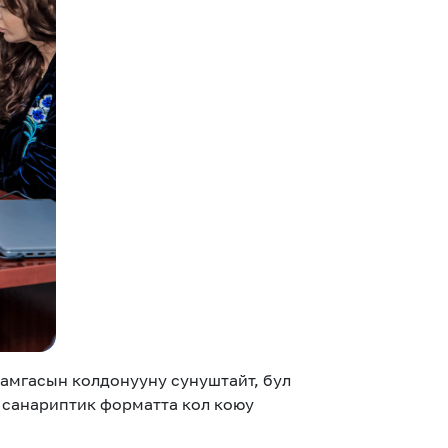
амгасын колдонууну сунуштайт, бул
 санариптик форматта кол коюу