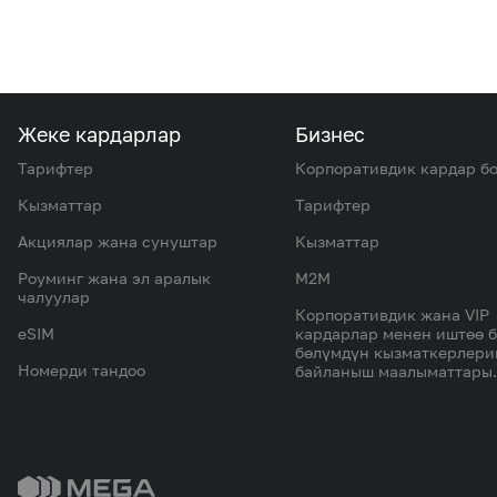
Жеке кардарлар
Бизнес
Тарифтер
Корпоративдик кардар б
Кызматтар
Тарифтер
Акциялар жана сунуштар
Кызматтар
Роуминг жана эл аралык
M2M
чалуулар
Корпоративдик жана VIP
eSIM
кардарлар менен иштөө 
бөлүмдүн кызматкерлер
Номерди тандоо
байланыш маалыматтары.