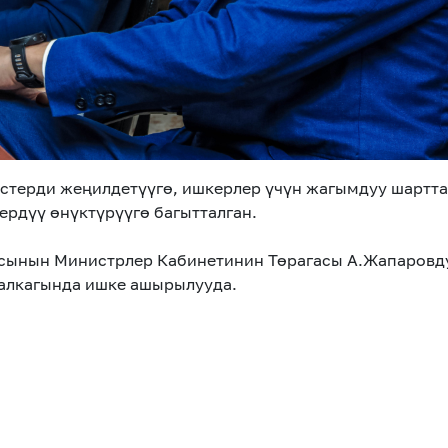
стерди жеңилдетүүгө, ишкерлер үчүн жагымдуу шартта
рдүү өнүктүрүүгө багытталган.
асынын Министрлер Кабинетинин Төрагасы А.Жапаров
 алкагында ишке ашырылууда.