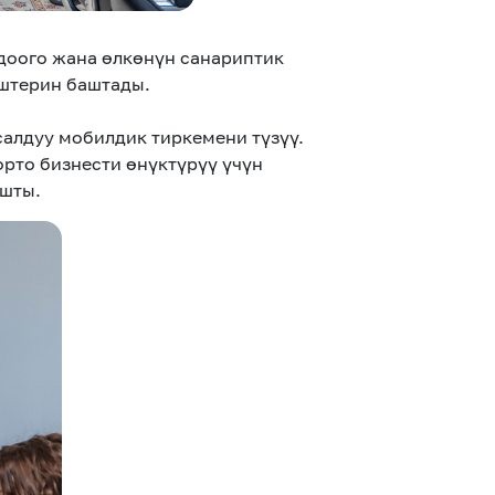
оого жана өлкөнүн санариптик
штерин баштады.
салдуу мобилдик тиркемени түзүү.
рто бизнести өнүктүрүү үчүн
ашты.