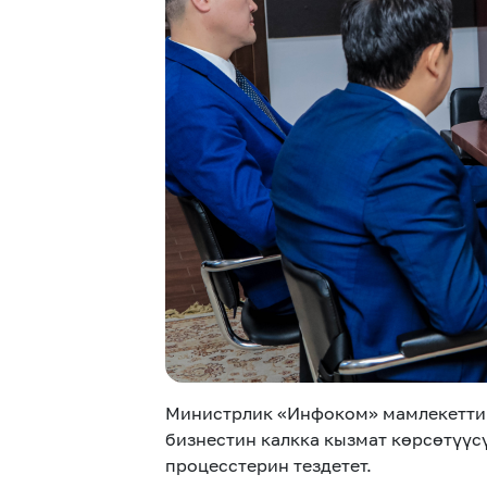
Министрлик «Инфоком» мамлекеттик
бизнестин калкка кызмат көрсөтүүс
процесстерин тездетет.