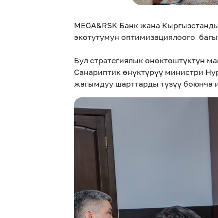
MEGA&RSK Банк жана Кыргызстандын
экотутумун оптимизациялоого багы
Бул стратегиялык өнөктөштүктүн ма
Санариптик өнүктүрүү министри Нур
жагымдуу шарттарды түзүү боюнча 