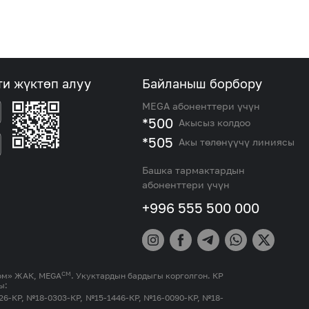
ти жүктөп алуу
Байланыш борбору
MEGA абоненттери үчүн
*500
Акысыз колдоо
*505
Акы төлөнүүчү линиясы
Башка тармактардын
абоненттери үчүн
+996 555 500 000
СМ
ком» ЖАК, MEGA
. Укуктардын бардыгы корголгон. КР
ы:
26-КР, №18-0303-КР, №15-1446-КР, №16-0090-КР, №18-