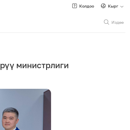
Колдоо
Кырг
Издөө
Рус
/
Кырг
рүү министрлиги
Роуминг