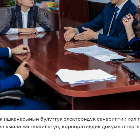
 ишканасынын булуттук электрондук санариптик кол т
үн кыйла жөнөкөйлөтүп, корпоративдик документтерге