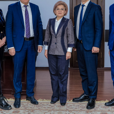
Көңүл ачуучу
Жаңылыктар
Номерди тандоо
MegaPay
Офис картасы жана каптоо