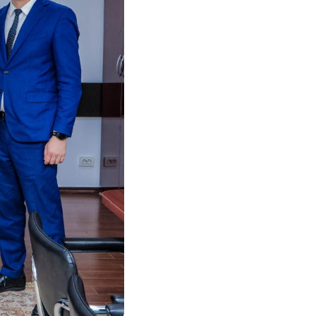
Соц. тармактар
MEGAда иште
SIM жеткирүү
MegaKassa