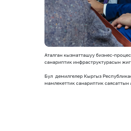
Аталган кызматташуу бизнес-процес
санариптик инфраструктурасын жиге
Бул демилгелер Кыргыз Республик
мамлекеттик санариптик саясаттын