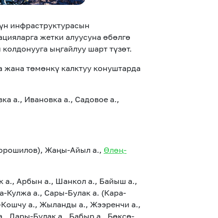
үн инфраструктурасын
цияларга жетки алуусуна өбөлгө
колдонууга ыңгайлуу шарт түзөт.
а жана төмөнкү калктуу конуштарда
ка а., Ивановка а., Садовое а.,
Ворошилов), Жаңы-Айыл а.,
Өлөң-
 а., Арбын а., Шанкол а., Байыш а.,
-Кулжа а., Сары-Булак а. (Кара-
-Кошчу а., Жыланды а., Жээренчи а.,
а., Дары-Булак а., Бабыр а., Бөксө-