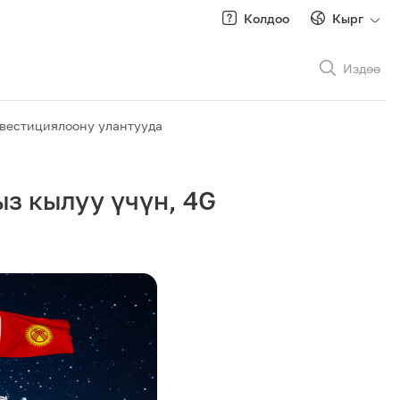
Колдоо
Кырг
Издөө
Рус
/
Кырг
нвестициялоону улантууда
з кылуу үчүн, 4G
Роуминг