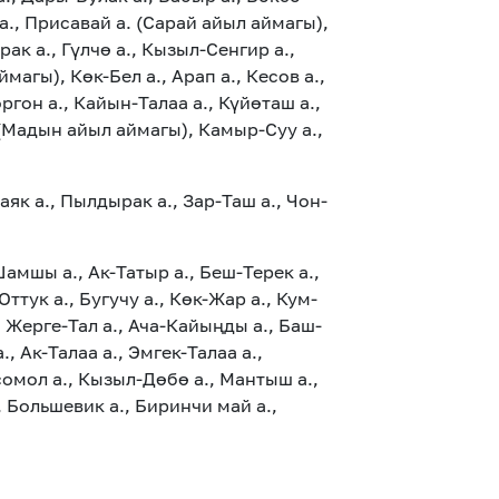
 а., Присавай а. (Сарай айыл аймагы),
к а., Гүлчө а., Кызыл-Сенгир а.,
магы), Көк-Бел а., Арап а., Кесов а.,
гон а., Кайын-Талаа а., Күйөташ а.,
 (Мадын айыл аймагы), Камыр-Суу а.,
як а., Пылдырак а., Зар-Таш а., Чон-
 Шамшы а., Ак-Татыр а., Беш-Терек а.,
ттук а., Бугучу а., Көк-Жар а., Кум-
, Жерге-Тал а., Ача-Кайыңды а., Баш-
., Ак-Талаа а., Эмгек-Талаа а.,
сомол а., Кызыл-Дөбө а., Мантыш а.,
, Большевик а., Биринчи май а.,