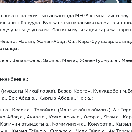
оюнча стратегиянын алкагында MEGA компаниясы өзүн
ш алып барууда. Бул калктын маалыматка жана иннова
нуучулары үчүн заманбап коммуникация каражаттарын 
а-Балта, Нарын, Жалал-Абад, Ош, Кара-Суу шаарларынд
ртылды:
 а., Западное а., Заря а., Май а., Жаңы-Турмуш а., Маев
 Бөкөнбаев а.;
 (мурдагы Михайловка), Базар-Коргон, Кулукдобо ( м.
 а., Бек-Абад а., Кыргыз-Абад а., Чек а.;
 а., Кесек а., Төлөйкөн (Мангыт айыл аймагы), Ак-Терек
ад а., Акчал а., Кожо-Арык а., Осор а., Ятан а., Кара
 Калинин атындагы а., Коммунизм а., Коңурат а., Кызыл
н а., Кызыл-Тейит а., Фрунзе а., Чалк-Өйдө а., Ак-Терек 