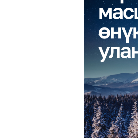
Кызматтар
Компания
Кызматтар
Кызмат көрсөтүүлөр
Биз жөнүндө
Чалуулар жана SMS
MegaTV
Өнөктөштөргө