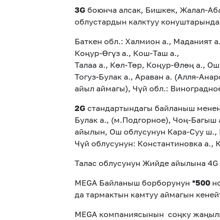
3G
боюнча алсак, Бишкек, Жалал-Аба
облустардын калктуу конуштарында
Баткен обл.: Халмион а., Маданият а
Коңур-Өгүз а., Кош-Таш а., Кызыл
Талаа а., Көл-Төр, Коңур-Өлөң а., 
Тогуз-Булак а., Араван а. (Алля-А
айыл аймагы), Чүй обл.: Виноградное
2G
стандартындагы байланыш менен к
Булак а., (м.Подгорное), Чоң-Багыш 
айылын, Ош облусунун Кара-Суу ш., К
Чүй облусунун: Константиновка а.,
Талас облусунун Жийде айылына 4G 
MEGA Байланыш борборунун
*500
н
да тармактын камтуу аймагын кеней
MEGA компаниясынын соңку жаңылы