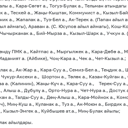
чалы а., Кара-Сөгөт а., Тогуз-Булак а., Тельман атындагы
а., Тескей а., Жаңы-Кыштак, Коммунист а., Кызыл-Байра
к а., Жапалак а., Туз-Бел а., Ак-Терек а. (Папан айыл ай
йыл аймагы), Араван а. (С. Юсупов айыл аймагы), Кош-Кор
, Чычырканак а., Бий-Мырза а., Кызыл-Шарк а., Учкун а.
өндү ПМК а., Кайтпас а., Мыргылжек а., Кара-Дөбө а., Ма
Маданият а. (Айбике), Чоң-Кара а., Чек а., Чет-Кызыл а.;
лак а., Ак-Жар а., Кара-Суу а., Семиз-Бел а., Теңдик а.,
Чукур-Аксеки а., Шортон а., Төлөк а., Казан-Куйган а., О
аа а. (Калинин), Жаңы-Күч а., Кара-Суу а., Терек-Суу а.
, Алыш а., Дүбүлү а., Орто-Нура а., Чет-Нура а., Достук а
кан а., Талды-Суу а., Дөң-Алыш а., Кара-Мойнок а., Ком
, Миң-Куш а., Куланак а., Туз а., Ак-Моюн а., Бирдик а.
а., Кызыл-Эмгек а., Куйбышев ат.а., Миң-Булак айылы;
лак айылдары.