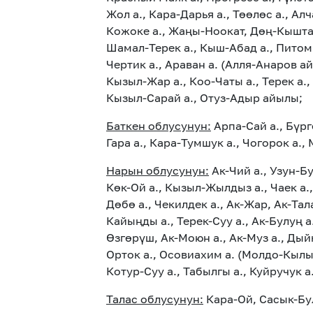
Жол а., Кара-Дарья а., Төөлөс а., Ал
Кожоке а., Жаңы-Ноокат, Дөң-Кыштак 
Шамал-Терек а., Кыш-Абад а., Питомни
Чертик а., Араван а. (Алля-Анаров а
Кызыл-Жар а., Коо-Чаты а., Терек а.
Кызыл-Сарай а., Отуз-Адыр айылы;
Баткен облусунун:
Арпа-Сай а., Бүрг
Гара а., Кара-Тумшук а., Чогорок а., 
Нарын облусунун:
Ак-Чий а., Узун-Бу
Көк-Ой а., Кызыл-Жылдыз а., Чаек а., 
Дөбө а., Чекилдек а., Ак-Жар, Ак-Тал
Кайыңды а., Терек-Суу а., Ак-Булуң а.
Өзгөрүш, Ак-Моюн а., Ак-Муз а., Дый
Орток а., Осовиахим а. (Молдо-Кылыч)
Котур-Суу а., Табылгы а., Куйручук 
Талас облусунун:
Кара-Ой, Сасык-Бу