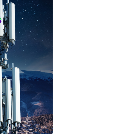
Соц. тармактар
MEGAда иште
SIM жеткирүү
MegaKassa