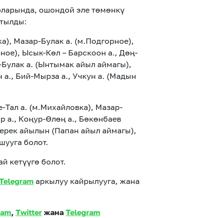
арларында, ошондой эле төмөнкү
ртылды:
ка), Мазар-Булак а. (м.Подгорное),
е), Ысык-Көл – Барскоон а., Дөң-
-Булак а. (Ынтымак айыл аймагы),
., Бий-Мырза а., Учкун а. (Мадын
Тал а. (м.Михайловка), Мазар-
р а., Коңур-Өлөң а., Бөкөнбаев
-Терек айылын (Папан айыл аймагы),
шууга болот.
й кетүүгө болот.
Telegram
аркылуу кайрылууга, жана
ram
,
Twitter
жана
Telegram