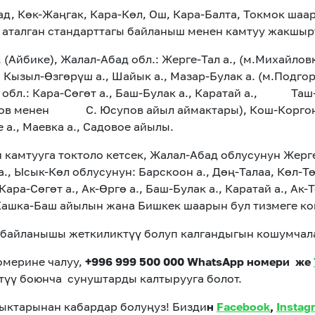
д, Көк-Жаңгак, Кара-Көл, Ош, Кара-Балта, Токмок ша
 аталган стандарттагы байланыш менен камтуу жакшы
. (Айбике), Жалал-Абад обл.: Жерге-Тал а., (м.Михайлов
-Өзгөрүш а., Шайык а., Мазар-Булак а. (м.Подгорно
Ош обл.: Кара-Сөгөт а., Баш-Булак а., Каратай а., Таш
наров менен С. Юсупов айыл аймактары), Кош-Коргон а
 а., Маевка а., Садовое айылы.
амтууга токтоло кетсек, Жалал-Абад облусунун Жерге-
а., Ысык-Көл облусунун: Барскоон а., Дөң-Талаа, Көл-Тө
ара-Сөгөт а., Ак-Өргө а., Баш-Булак а., Каратай а., Ак
 Кашка-Баш айылын жана Бишкек шаарын бул тизмеге ко
байланышы жеткиликтүү болуп калгандыгын кошумчала
омерине чалуу,
+996 999 500 000 WhatsApp номери же
түү боюнча сунуштарды калтырууга болот.
ктарынан кабардар болуңуз! Бизди
н
Facebook
,
Instag