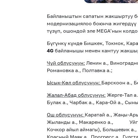
Байланыштын сапатын жакшыртуу б
модернизациялоо боюнча жигердүү и
түзүп, ошондой эле MEGA’нын колдо
Бүгүнкү күндө Бишкек, Токмок, Кар
4G
байланышы менен камтуу жакшы
Чүй облусунун:
Ленин а., Виноградное
Романовка а., Полтавка а.;
Ысык-Көл облусунун:
Барскоон а.,
Жалал-Абад облусунун:
Жерге-Тал а.
Булак а., Чарбак а., Кара-Ой а., Сыны
Ош облусунун:
Каратай а., Жаңы-Арык
Жыланды а., Макаренко а., Уйгур-Аб
Кочкор айыл аймагы), Большевик а.,
Красный Маяк а., Прогресс а., Гүлста