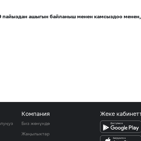
9 пайыздан ашыгын байланыш менен камсыздоо менен
Компания
Жеке кабинет
олуңуз
Биз жөнүндө
Жаңылыктар