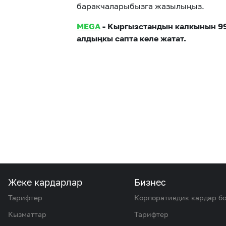
баракчаларыбызга жазылыңыз.
MEGA
- Кыргызстандын калкынын 9
алдыңкы сапта келе жатат.
Жеке кардарлар
Бизнес
Тарифтер
Корпоративдик кардар б
Кызматтар
Тарифтер