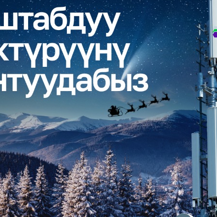
Көңүл ачуучу
Жаңылыктар
Номерди тандоо
MegaPay
Офис картасы жана каптоо