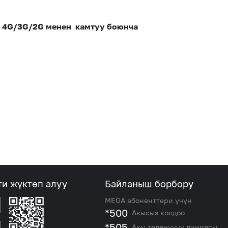
, 4G/3G/2G менен камтуу боюнча
ти жүктөп алуу
Байланыш борбору
MEGA абоненттери үчүн
*500
Акысыз колдоо
*505
Акы төлөнүүчү линиясы