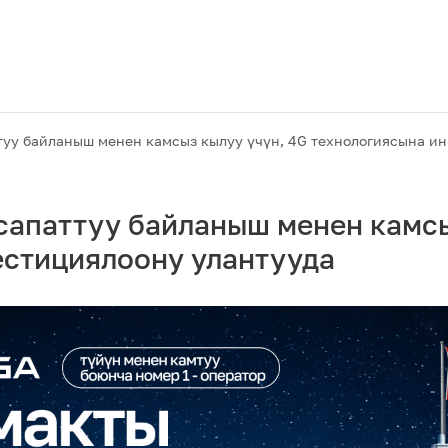
уу байланыш менен камсыз кылуу үчүн, 4G технологиясына и
сапаттуу байланыш менен камсы
естициялоону улантууда
Акциялар
M2M